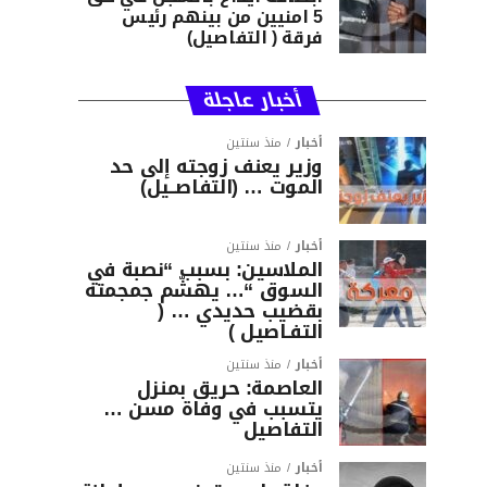
5 امنيين من بينهم رئيس
فرقة ( التفاصيل)
أخبار عاجلة
أخبار
منذ سنتين
وزير يعنف زوجته إلى حد
الموت … (التفاصــيل)
أخبار
منذ سنتين
الملاسين: بسبب “نصبة في
السوق “… يهشّم جمجمته
بقضيب حديدي … (
التفـاصيل )
أخبار
منذ سنتين
العاصمة: حريق بمنزل
يتسبب في وفاة مسن …
التفاصيل
أخبار
منذ سنتين