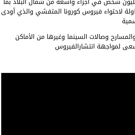
وما يتم بموجبه عزل نحو 15 مليون شخص في أجزاء واسعة من شمال البلاد بما
ولة لاحتواء فيروس كورونا المتفشي والذي أودى
المسارح وصالات السينما وغيرها من الأماكن
سعى لمواجهة انتشارالفيروس