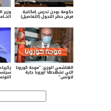
حكومة بودن تدرس إمكانية
وزير ا
فرض حظر التجول (التفاصيل)
الخــام
الهاشمي الوزير: ”موجة كورونا
زكرياء
التي تشهدها أوروبا جاية
سيتسبب
لتونس”
التونس