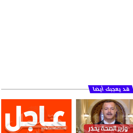
قد يعجبك أيضا