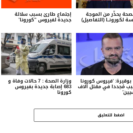
لصحة يحذّر من الموجة
إجتماع طارئ بسبب سلالة
سة لكورونــا (التفاصيل)
جديدة لفيروس ”كورونا’
 بوقيرة: ‘فيروس كورونا
وزارة الصحة : 7 حالات وفاة و
 مُجددا في مقتل آلاف
683 إصابة جديدة بفيروس
يين’
كورونا
اضغط للتعليق