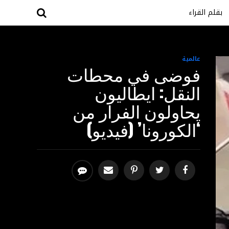
بقلم القراء
عالمية
فوضى في محطات
النقل: ايطاليون
يحاولون الفرار من
‘الكورونا’ (فيديو)