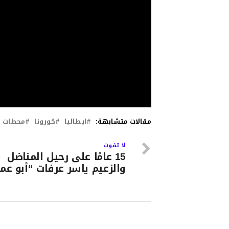
مقالات متشابهة:
ايطاليا
كورونا
محطات ا
لا تفوت
15 عامًا على رحيل المناضل
والزعيم ياسر عرفات “أبو عما