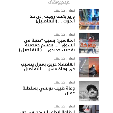
فيديوهات
أخبار
منذ سنتين
وزير يعنف زوجته إلى حد
الموت … (التفاصــيل)
أخبار
منذ سنتين
الملاسين: بسبب “نصبة في
السوق “… يهشّم جمجمته
بقضيب حديدي … ( التفـاصيل )
أخبار
منذ سنتين
العاصمة: حريق بمنزل يتسبب
في وفاة مسن … التفاصيل
أخبار
منذ سنتين
وفاة طبيب تونسي بسلطنة
عمان ..
أخبار
منذ سنتين
ابطاقة ايداع بالسجن في حق