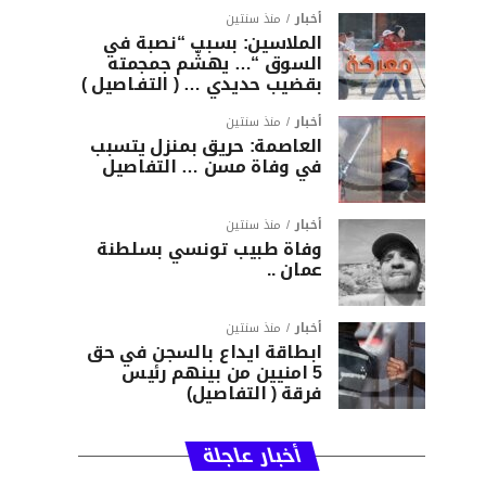
أخبار
منذ سنتين
الملاسين: بسبب “نصبة في
السوق “… يهشّم جمجمته
بقضيب حديدي … ( التفـاصيل )
أخبار
منذ سنتين
العاصمة: حريق بمنزل يتسبب
في وفاة مسن … التفاصيل
أخبار
منذ سنتين
وفاة طبيب تونسي بسلطنة
عمان ..
أخبار
منذ سنتين
ابطاقة ايداع بالسجن في حق
5 امنيين من بينهم رئيس
فرقة ( التفاصيل)
أخبار عاجلة