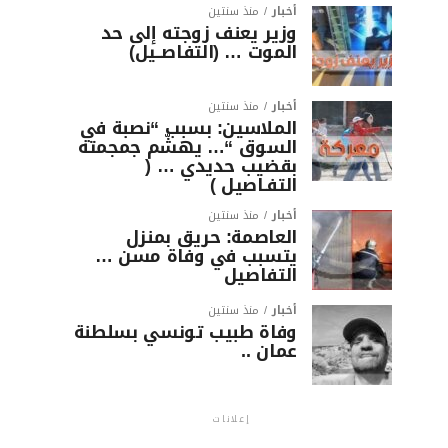
أخبار
منذ سنتين
وزير يعنف زوجته إلى حد
الموت … (التفاصــيل)
أخبار
منذ سنتين
الملاسين: بسبب “نصبة في
السوق “… يهشّم جمجمته
بقضيب حديدي … (
التفـاصيل )
أخبار
منذ سنتين
العاصمة: حريق بمنزل
يتسبب في وفاة مسن …
التفاصيل
أخبار
منذ سنتين
وفاة طبيب تونسي بسلطنة
عمان ..
إعلانات