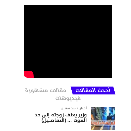
أحدث المقالات
مقالات مشهورة
فيديوهات
أخبار
منذ سنتين
وزير يعنف زوجته إلى حد
الموت … (التفاصــيل)