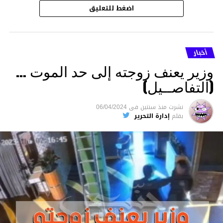
اضغط للتعليق
أخبار
وزير يعنف زوجته إلى حد الموت …
(التفاصــيل)
نشرت
منذ سنتين
فى
06/04/2024
بقلم
إدارة التحرير