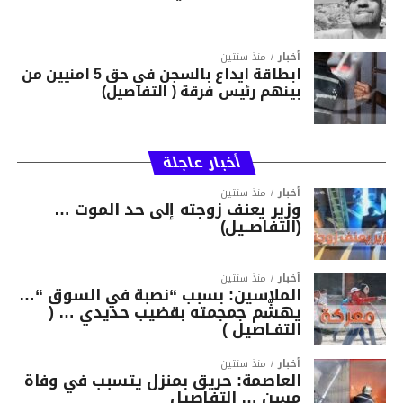
أخبار
منذ سنتين
ابطاقة ايداع بالسجن في حق 5 امنيين من
بينهم رئيس فرقة ( التفاصيل)
أخبار عاجلة
أخبار
منذ سنتين
وزير يعنف زوجته إلى حد الموت …
(التفاصــيل)
أخبار
منذ سنتين
الملاسين: بسبب “نصبة في السوق “…
يهشّم جمجمته بقضيب حديدي … (
التفـاصيل )
أخبار
منذ سنتين
العاصمة: حريق بمنزل يتسبب في وفاة
مسن … التفاصيل