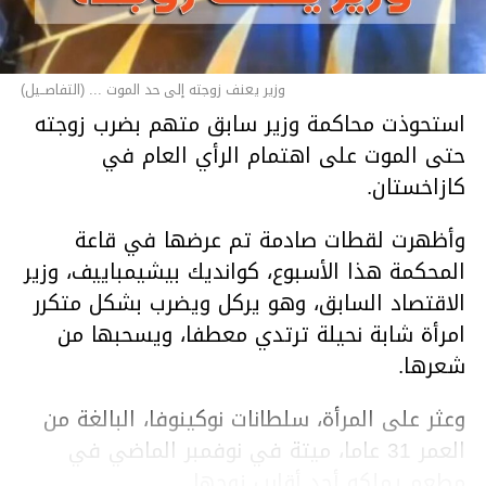
وزير يعنف زوجته إلى حد الموت ... (التفاصــيل)
استحوذت محاكمة وزير سابق متهم بضرب زوجته
حتى الموت على اهتمام الرأي العام في
كازاخستان.
وأظهرت لقطات صادمة تم عرضها في قاعة
المحكمة هذا الأسبوع، كوانديك بيشيمباييف، وزير
الاقتصاد السابق، وهو يركل ويضرب بشكل متكرر
امرأة شابة نحيلة ترتدي معطفا، ويسحبها من
شعرها.
وعثر على المرأة، سلطانات نوكينوفا، البالغة من
العمر 31 عاما، ميتة في نوفمبر الماضي في
مطعم يملكه أحد أقارب زوجها.