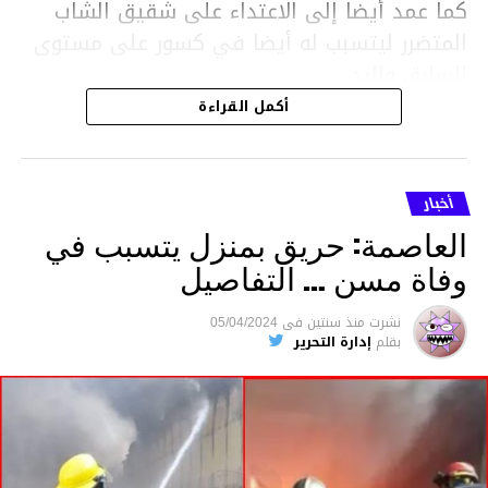
كما عمد أيضا إلى الاعتداء على شقيق الشاب
المتضرر ليتسبب له أيضا في كسور على مستوى
السابق واليد.
هذا وقد تمكن أعوان مركز الأمن الوطني بحي
أكمل القراءة
هلال في توقيت قياسي من محاصرة المشتبه به
والقبض عليه وإحالته على التحقيق في خصوص
ما نُسبه إليه.
أخبار
العاصمة: حريق بمنزل يتسبب في
وفاة مسن … التفاصيل
متابعة
نشرت
منذ سنتين
فى
05/04/2024
بقلم
إدارة التحرير
قسم الاخبار