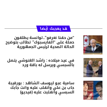
قد يعجبك أيضا
“من حقنا نعرفو”..توانسة يطلقون
حملة على “الفايسبوك” تطالب بتوضيح
الحالة الصحية لرئيس الجمهورية
في عيد ميلاده : راشد الغنوشي يتصل
بالسبسي ويرسل له باقة ورد
سامية عبو ليوسف الشاهد : بورقيبة
جاب بن علي وانقلب عليه وانت جابك
السبسي وانقلبت عليه (فيديو)