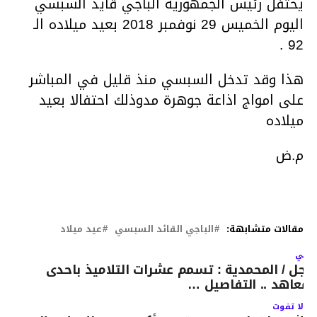
يحتفل رئيس الجمهورية الباجي قايد السبسي
اليوم الخميس 29 نوفمبر 2018 بعيد ميلاده الـ
92 .
هذا وقد تدخل السبسي منذ قليل في المباشر
على امواج اذاعة جوهرة مدوذلك احتفالا بعيد
ميلاده
م.ض
مقالات متشابهة:
الباجي القائد السبسي
عيد ميلاد
لتالي
اجل / المحمدية : تسمم عشرات التلاميذ باحدى
لمعاهد .. التفاصيل …
لا تفوت