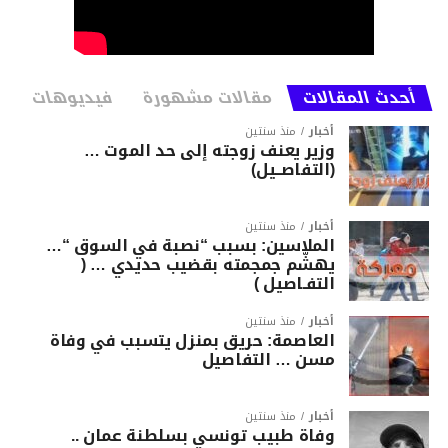
أحدث المقالات
مقالات مشهورة
فيديوهات
أخبار
منذ سنتين
وزير يعنف زوجته إلى حد الموت …
(التفاصــيل)
أخبار
منذ سنتين
الملاسين: بسبب “نصبة في السوق “…
يهشّم جمجمته بقضيب حديدي … (
التفـاصيل )
أخبار
منذ سنتين
العاصمة: حريق بمنزل يتسبب في وفاة
مسن … التفاصيل
أخبار
منذ سنتين
وفاة طبيب تونسي بسلطنة عمان ..