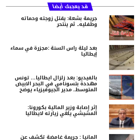
قد يعجبك أيضا
جريمة بشعة: يقتل زوجته وحماته
وطفليه.. ثم ينتحر
بعد ليلة راس السنة :مجزرة في سماء
إيطاليا
بالفيديو: بعد زلزال ايطاليا… تونس
مهددة بتسونامي في البحر الابيض
المتوسط.. مدير الجيوفيزياء يوضح
إثر إصابة وزير المالية بكورونا:
المشيشي يلغي زيارته لايطاليا
المانيا : جريمة غامضة تكشف عن