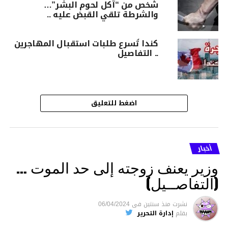
شخص من “آكل لحوم البشر”…
والشرطة تلقي القبض عليه ..
كندا تُسرع طلبات استقبال المهاجرين
.. التفاصيل
اضغط للتعليق
أخبار
وزير يعنف زوجته إلى حد الموت …
(التفاصــيل)
نشرت
منذ سنتين
فى
06/04/2024
بقلم
إدارة التحرير