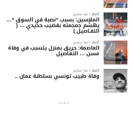
أخبار
منذ سنتين
الملاسين: بسبب “نصبة في السوق “…
يهشّم جمجمته بقضيب حديدي … (
التفـاصيل )
أخبار
منذ سنتين
العاصمة: حريق بمنزل يتسبب في وفاة
مسن … التفاصيل
أخبار
منذ سنتين
وفاة طبيب تونسي بسلطنة عمان ..
إعلانات