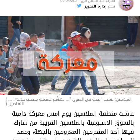
نشرت
منذ سنتين
فى
05/04/2024
الأخبار
بقلم
إدارة التحرير
الملاسين: بسبب "نصبة في السوق "... يهشّم جمجمته بقضيب حديدي ... (
التفـاصيل )
عاشت منطقة الملاسين يوم امس معركة دامية
بالسوق الاسبوعية بالملاسين القريبة من شارك
فيها أحد المنحرفين المعروفين بالجهة، وعمد