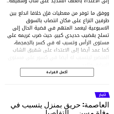
إلى الاعتداء بالعنف الشديد على شاب وشقيقه..
ووفق ما توفر من معطيات فإن خلافا اندلع بين
طرفين النزاع على مكان انتصاب بالسوق
الاسبوعية ليعمد المتهم في قضية الحال إلى
تسلح بقضيب حديدي كبير، حيث ضرب غريمه على
مستوى الرأس وتسبب له في كسر بالجمجمة،
كما عمد أيضا إلى الاعتداء على شقيق الشاب
المتضرر ليتسبب له أيضا في كسور على مستوى
السابق واليد.
هذا وقد تمكن أعوان مركز الأمن الوطني بحي
أكمل القراءة
هلال في توقيت قياسي من محاصرة المشتبه به
والقبض عليه وإحالته على التحقيق في خصوص
ما نُسبه إليه.
أخبار
العاصمة: حريق بمنزل يتسبب في
وفاة مسن … التفاصيل