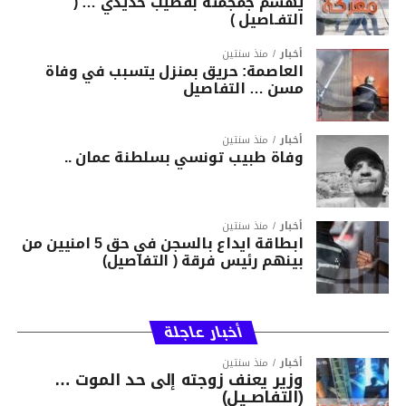
يهشّم جمجمته بقضيب حديدي … (
التفـاصيل )
أخبار
منذ سنتين
العاصمة: حريق بمنزل يتسبب في وفاة
مسن … التفاصيل
أخبار
منذ سنتين
وفاة طبيب تونسي بسلطنة عمان ..
أخبار
منذ سنتين
ابطاقة ايداع بالسجن في حق 5 امنيين من
بينهم رئيس فرقة ( التفاصيل)
أخبار عاجلة
أخبار
منذ سنتين
وزير يعنف زوجته إلى حد الموت …
(التفاصــيل)