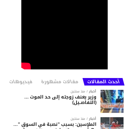
أحدث المقالات
مقالات مشهورة
فيديوهات
أخبار
منذ سنتين
وزير يعنف زوجته إلى حد الموت …
(التفاصــيل)
أخبار
منذ سنتين
الملاسين: بسبب “نصبة في السوق “…