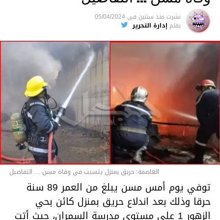
متابعة
نشرت
منذ سنتين
فى
05/04/2024
بقلم
إدارة التحرير
قسم الاخبار
العاصمة: حريق بمنزل يتسبب في وفاة مسن ... التفاصيل
توفي يوم أمس مسن يبلغ من العمر 89 سنة
حرقا وذلك بعد اندلاع حريق بمنزل كائن بحي
الزهور 1 على مستوى مدرسة السمران، حيث أتت