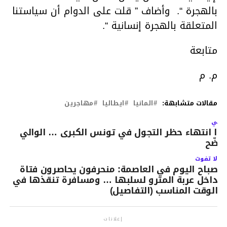
بالهجرة “. وأضاف ” قلت على الدوام أن سياستنا
المتعلقة بالهجرة إنسانية “.
متابعة
م. م
مقالات متشابهة:
المانيا
ايطاليا
مهاجرين
لتالي
دا انتهاء حظر التجول في تونس الكبرى … الوالي
وضّح
لا تفوت
صباح اليوم في العاصمة: منحرفون يحاصرون فتاة
داخل عربة المترو لسلبها … ومسافرة تنقذها في
الوقت المناسب (التفاصيل)
إعلانات