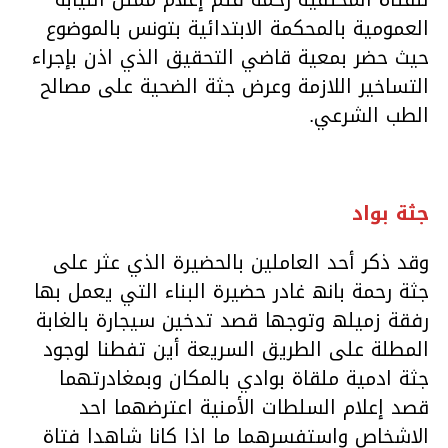
العمومیة بالمحكمة الابتدائیة بتونس بالموضوع
حیث حضر بمعیة قاضي التحقیق الذي اذن بإجراء
التساخیر اللازمة وعرض جثة الضحیة على مصالح
الطب الشرعي.
جثة بواد
وقد ذكر أحد العاملین بالحضیرة الذي عثر على
جثة رحمة بانھ غادر حضیرة البناء التي یعمل بھا
رفقة زمیلھ وتوجھا قصد تدخین سیجارة بالغابة
المطلة على الطریق السریعة أین تفطنا لوجود
جثة ادمیة ملقاة بوادي بالمكان وبمغادرتھما
قصد إعلام السلطات الأمنیة اعترضھما احد
الاشخاص واستفسرھما ما اذا كانا شاھدا فتاة