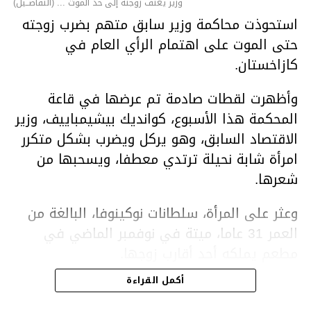
وزير يعنف زوجته إلى حد الموت ... (التفاصــيل)
استحوذت محاكمة وزير سابق متهم بضرب زوجته
حتى الموت على اهتمام الرأي العام في
كازاخستان.
وأظهرت لقطات صادمة تم عرضها في قاعة
المحكمة هذا الأسبوع، كوانديك بيشيمباييف، وزير
الاقتصاد السابق، وهو يركل ويضرب بشكل متكرر
امرأة شابة نحيلة ترتدي معطفا، ويسحبها من
شعرها.
وعثر على المرأة، سلطانات نوكينوفا، البالغة من
العمر 31 عاما، ميتة في نوفمبر الماضي في
مطعم يملكه أحد أقارب زوجها.
أكمل القراءة
ووفقا لتقرير الطبيب الشرعي، توفيت نوكينوفا
متأثرة بصدمة في الدماغ، وكانت إحدى عظام