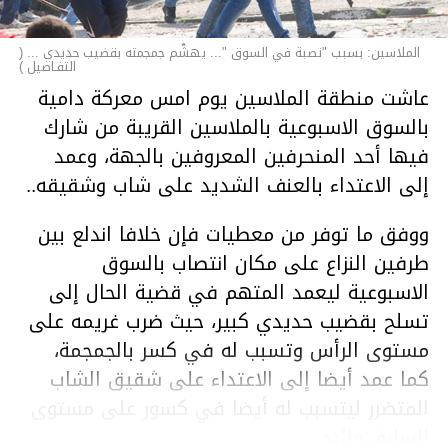
الملاسين: بسبب "نصبة في السوق "... يهشّم جمجمته بقضيب حديدي ... (
التفـاصيل )
عاشت منطقة الملاسين يوم امس معركة دامية
بالسوق الاسبوعية بالملاسين القريبة من شارك
فيها أحد المنحرفين المعروفين بالجهة، وعمد
إلى الاعتداء بالعنف الشديد على شاب وشقيقه..
ووفق ما توفر من معطيات فإن خلافا اندلع بين
طرفين النزاع على مكان انتصاب بالسوق
الاسبوعية ليعمد المتهم في قضية الحال إلى
تسلح بقضيب حديدي كبير، حيث ضرب غريمه على
مستوى الرأس وتسبب له في كسر بالجمجمة،
كما عمد أيضا إلى الاعتداء على شقيق الشاب
المتضرر ليتسبب له أيضا في كسور على مستوى
السابق واليد.