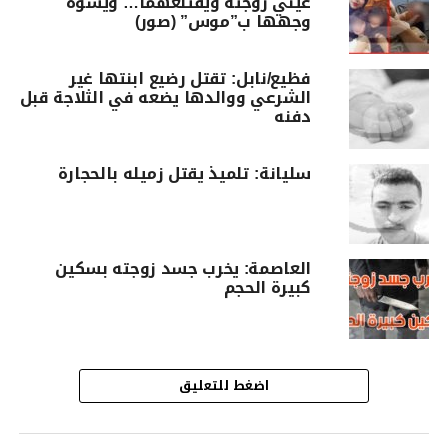
عيني زوجته ويقتلعهما… ويشوه
وجهها ب”موس” (صور)
فظيع/نابل: تقتل رضيع ابنتها غير
الشرعي ووالدها يضعه في الثلاجة قبل
دفنه
سليانة: تلميذ يقتل زميله بالحجارة
العاصمة: يخرب جسد زوجته بسكين
كبيرة الحجم
اضغط للتعليق