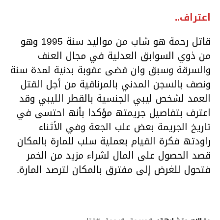
اعتراف..
قاتل رحمة ھو شاب من موالید سنة 1995 وھو
من ذوي السوابق العدلیة في مجال العنف
والسرقة وسبق وان قضى عقوبة بدنیة لمدة سنة
ونصف بالسجن المدني بالمرناقیة من أجل القتل
العمد لشخص لیبي الجنسیة بالقطر اللیبي وقد
اعترف بتفاصیل جریمتھ مؤكدا بأنھ احتسى في
تاریخ الجریمة بعض علب الجعة وفي الأثناء
راودتھ فكرة القیام بعملیة سلب للمارة بالمكان
قصد الحصول على المال لشراء مزید من الخمر
فتحول للغرض إلى مفترق بالمكان لترصد المارة.