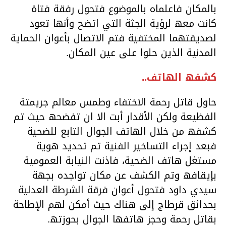
بالمكان فاعلماه بالموضوع فتحول رفقة فتاة
كانت معھ لرؤیة الجثة التي اتضح وأنھا تعود
لصدیقتھما المختفیة فتم الاتصال بأعوان الحمایة
المدنیة الذین حلوا على عین المكان.
كشفھ الھاتف..
حاول قاتل رحمة الاختفاء وطمس معالم جریمتة
الفظیعة ولكن الأقدار أبت الا ان تفضحھ حیث تم
كشفھ من خلال الھاتف الجوال التابع للضحیة
فبعد إجراء التساخیر الفنیة تم تحدید ھویة
مستغل ھاتف الضحیة، فاذنت النیابة العمومیة
بإیقافھ وتم الكشف عن مكان تواجده بجھة
سیدي داود فتحول أعوان فرقة الشرطة العدلیة
بحدائق قرطاج إلى ھناك حیث أمكن لھم الإطاحة
بقاتل رحمة وحجز ھاتفھا الجوال بحوزتھ.