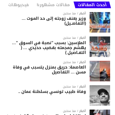
أحدث المقالات
مقالات مشهورة
فيديوهات
أخبار
منذ سنتين
وزير يعنف زوجته إلى حد الموت …
(التفاصــيل)
أخبار
منذ سنتين
الملاسين: بسبب “نصبة في السوق “…
يهشّم جمجمته بقضيب حديدي … (
التفـاصيل )
أخبار
منذ سنتين
العاصمة: حريق بمنزل يتسبب في وفاة
مسن … التفاصيل
أخبار
منذ سنتين
وفاة طبيب تونسي بسلطنة عمان ..
أخبار
منذ سنتين