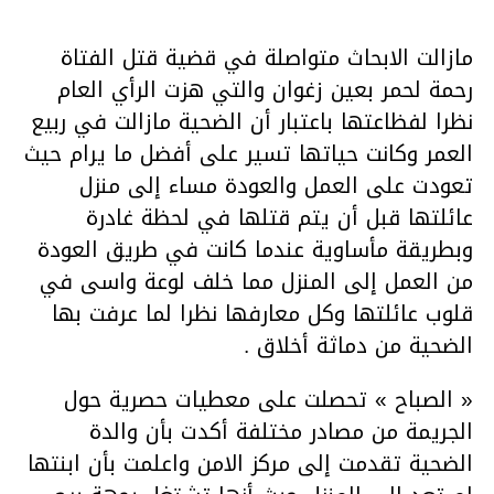
مازالت الابحاث متواصلة في قضیة قتل الفتاة
رحمة لحمر بعین زغوان والتي ھزت الرأي العام
نظرا لفظاعتھا باعتبار أن الضحیة مازالت في ربیع
العمر وكانت حیاتھا تسیر على أفضل ما یرام حیث
تعودت على العمل والعودة مساء إلى منزل
عائلتھا قبل أن یتم قتلھا في لحظة غادرة
وبطریقة مأساویة عندما كانت في طریق العودة
من العمل إلى المنزل مما خلف لوعة واسى في
قلوب عائلتھا وكل معارفھا نظرا لما عرفت بھا
الضحیة من دماثة أخلاق .
« الصباح » تحصلت على معطیات حصریة حول
الجریمة من مصادر مختلفة أكدت بأن والدة
الضحیة تقدمت إلى مركز الامن واعلمت بأن ابنتھا