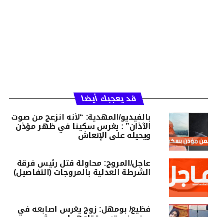
قد يعجبك أيضا
بالفيديو/المهدية: “لأنه انزعج من صوت
الآذان” : يغرس سكينا في ظهر مؤذن
ويحيله على الإنعاش
عاجل/المروج: محاولة قتل رئيس فرقة
الشرطة العدلية بالمروجات (التفاصيل)
فظيع/ بومهل: زوج يغرس اصابعه في