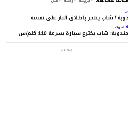
مقالات متشابهة:
جريمة
رحمة
قتل
لتالي
ندوبة / شاب ينتحر باطلاق النار على نفسه
لا تفوت
جندوبة: شاب يخترع سيارة بسرعة 110 كلم/س
إعلانات