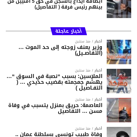
ابطاقة ايداع بالسجن في حق 5 امنيين من
بينهم رئيس فرقة ( التفاصيل)
أخبار عاجلة
أخبار
منذ سنتين
وزير يعنف زوجته إلى حد الموت …
(التفاصــيل)
أخبار
منذ سنتين
الملاسين: بسبب “نصبة في السوق “…
يهشّم جمجمته بقضيب حديدي … (
التفـاصيل )
أخبار
منذ سنتين
العاصمة: حريق بمنزل يتسبب في وفاة
مسن … التفاصيل
أخبار
منذ سنتين
وفاة طبيب تونسي بسلطنة عمان ..