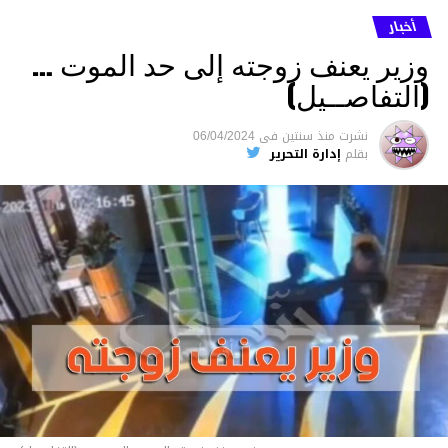
أخبار
وزير يعنف زوجته إلى حد الموت …
(التفاصــيل)
نشرت
منذ سنتين
فى
06/04/2024
بقلم
إدارة التحرير