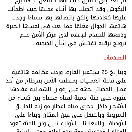
لم تعد إلى المنزل حیث أنھا تشتغل بجھة برج
البكوش وقد اتصلت بھا أثناء عملھا حیث اطمأنت
علیھا كعادتھا ولكن باتصالھا بھا مساءا وجدت
ھاتفھا الجوال مغلقا مما بعث في نفسھا الحیرة
ودفعھا للتقدم للإعلام لدى مركز الأمن فتم
ترویج برقیة تفتیش في شأن الضحیة .
الصدمة..
وبتاریخ 25 سبتمبر الفارط وردت مكالمة ھاتفیة
على قاعة العملیات بمنطقة الأمن بقرطاج من أحد
عمال الحضائر بجھة عین زغوان الشمالیة مفادھا
عثوره على جثة ادمیة لفتاة مخفاة بین كساء من
الأشجار داخل مجرى میاه امطار موازیة للطریق
السریعة وبالتنقل على عین المكان وبناءا على
الأوصاف والمعاینات الأولیة تبین وان الجثة تعود
للفتاة المختفیة رحمة فتم إعلام ممثل النیابة