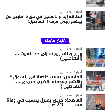
أخبار
منذ سنتين
ابطاقة ايداع بالسجن في حق 5 امنيين من
بينهم رئيس فرقة ( التفاصيل)
أخبار عاجلة
أخبار
منذ سنتين
وزير يعنف زوجته إلى حد الموت …
(التفاصــيل)
أخبار
منذ سنتين
الملاسين: بسبب “نصبة في السوق “…
يهشّم جمجمته بقضيب حديدي … (
التفـاصيل )
أخبار
منذ سنتين
العاصمة: حريق بمنزل يتسبب في وفاة
مسن … التفاصيل