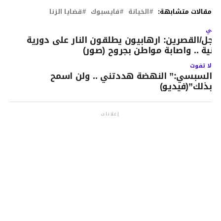
مقالات متشابهة:
الخيانة
فايسبوك
قضايا الزنا
لتالي
اجل/القصرين: ارهابيون يطلقون النار على دورية
منية .. واصابة مواطن بجروح (صور)
لا تفوت
السبسي:” النهضة هددتني .. ولن اسمح
بذلك”(فيديو)
إعلانات