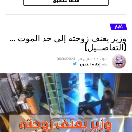
اضغط للتعليق
أخبار
وزير يعنف زوجته إلى حد الموت …
(التفاصــيل)
نشرت
منذ سنتين
فى
06/04/2024
بقلم
إدارة التحرير