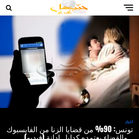
أخبار
تونس: 90% من قضايا الزنا من الفايسبوك
.. والقضاء يعتمده كدليل إدانة (فيديو)