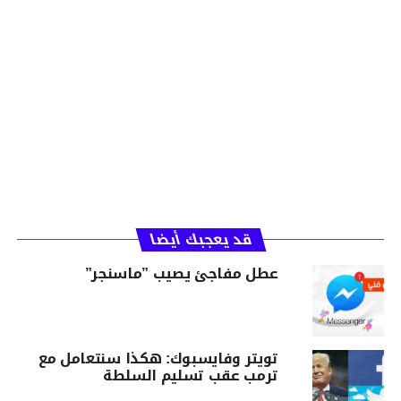
قد يعجبك أيضا
عطل مفاجئ يصيب ”ماسنجر”
تويتر وفايسبوك: هكذا سنتعامل مع
ترمب عقب تسليم السلطة