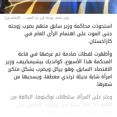
وزير يعنف زوجته إلى حد الموت ... (التفاصــيل)
استحوذت محاكمة وزير سابق متهم بضرب زوجته
حتى الموت على اهتمام الرأي العام في
كازاخستان.
وأظهرت لقطات صادمة تم عرضها في قاعة
المحكمة هذا الأسبوع، كوانديك بيشيمباييف، وزير
الاقتصاد السابق، وهو يركل ويضرب بشكل متكرر
امرأة شابة نحيلة ترتدي معطفا، ويسحبها من
شعرها.
وعثر على المرأة، سلطانات نوكينوفا، البالغة من
العمر 31 عاما، ميتة في نوفمبر الماضي في
مطعم يملكه أحد أقارب زوجها.