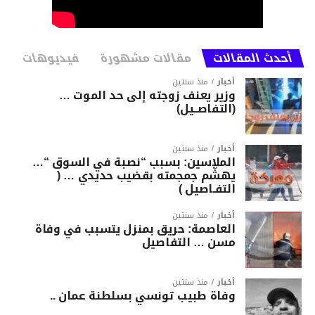
أحدث المقالات
مقالات مشهورة
فيديوهات
أخبار
منذ سنتين
وزير يعنف زوجته إلى حد الموت …
(التفاصــيل)
أخبار
منذ سنتين
الملاسين: بسبب “نصبة في السوق “…
يهشّم جمجمته بقضيب حديدي … (
التفـاصيل )
أخبار
منذ سنتين
العاصمة: حريق بمنزل يتسبب في وفاة
مسن … التفاصيل
أخبار
منذ سنتين
وفاة طبيب تونسي بسلطنة عمان ..