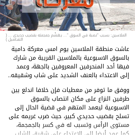
الملاسين: بسبب "نصبة في السوق "... يهشّم جمجمته بقضيب حديدي ... (
التفـاصيل )
عاشت منطقة الملاسين يوم امس معركة دامية
بالسوق الاسبوعية بالملاسين القريبة من شارك
فيها أحد المنحرفين المعروفين بالجهة، وعمد
إلى الاعتداء بالعنف الشديد على شاب وشقيقه..
ووفق ما توفر من معطيات فإن خلافا اندلع بين
طرفين النزاع على مكان انتصاب بالسوق
الاسبوعية ليعمد المتهم في قضية الحال إلى
تسلح بقضيب حديدي كبير، حيث ضرب غريمه على
مستوى الرأس وتسبب له في كسر بالجمجمة،
كما عمد أيضا إلى الاعتداء على شقيق الشاب