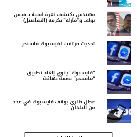
مهندس يكتشف ثغرة أمنية بـ فيس
بوك.. و”مارك” يكرمه (التفاصيل)
تحديث مرتقب لـفيسبوك ماسنجر
“فايسبوك” ينوي إلغاء تطبيق
“ماسنجر” بصفة نهائية
عطل طارئ يوقف فايسبوك في عدد
من البلدان