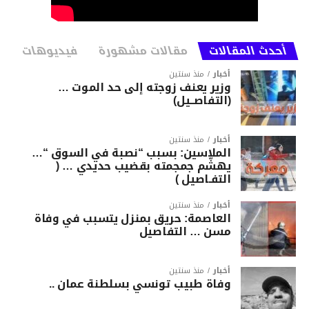
أحدث المقالات
مقالات مشهورة
فيديوهات
أخبار
منذ سنتين
وزير يعنف زوجته إلى حد الموت …
(التفاصــيل)
أخبار
منذ سنتين
الملاسين: بسبب “نصبة في السوق “…
يهشّم جمجمته بقضيب حديدي … (
التفـاصيل )
أخبار
منذ سنتين
العاصمة: حريق بمنزل يتسبب في وفاة
مسن … التفاصيل
أخبار
منذ سنتين
وفاة طبيب تونسي بسلطنة عمان ..