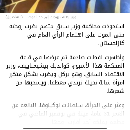
وزير يعنف زوجته إلى حد الموت ... (التفاصــيل)
استحوذت محاكمة وزير سابق متهم بضرب زوجته
حتى الموت على اهتمام الرأي العام في
كازاخستان.
وأظهرت لقطات صادمة تم عرضها في قاعة
المحكمة هذا الأسبوع، كوانديك بيشيمباييف، وزير
الاقتصاد السابق، وهو يركل ويضرب بشكل متكرر
امرأة شابة نحيلة ترتدي معطفا، ويسحبها من
شعرها.
وعثر على المرأة، سلطانات نوكينوفا، البالغة من
العمر 31 عاما، ميتة في نوفمبر الماضي في
مطعم يملكه أحد أقارب زوجها.