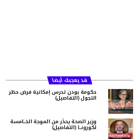
قد يعجبك أيضا
حكومة بودن تدرس إمكانية فرض حظر
التجول (التفاصيل)
وزير الصحة يحذّر من الموجة الخــامسة
لكورونــا (التفاصيل)