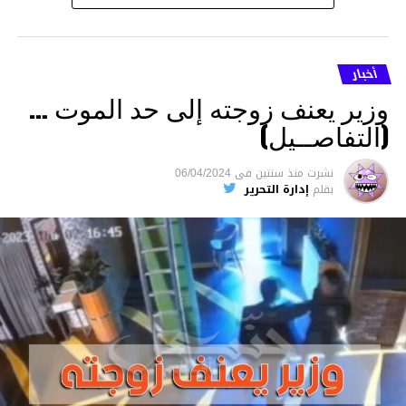
أخبار
وزير يعنف زوجته إلى حد الموت …
(التفاصــيل)
نشرت
منذ سنتين
فى
06/04/2024
بقلم
إدارة التحرير