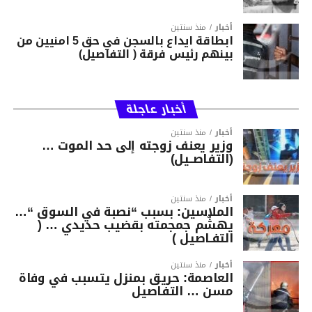
أخبار
منذ سنتين
ابطاقة ايداع بالسجن في حق 5 امنيين من
بينهم رئيس فرقة ( التفاصيل)
أخبار عاجلة
أخبار
منذ سنتين
وزير يعنف زوجته إلى حد الموت …
(التفاصــيل)
أخبار
منذ سنتين
الملاسين: بسبب “نصبة في السوق “…
يهشّم جمجمته بقضيب حديدي … (
التفـاصيل )
أخبار
منذ سنتين
العاصمة: حريق بمنزل يتسبب في وفاة
مسن … التفاصيل