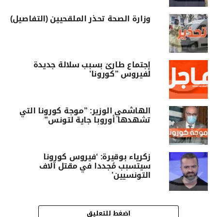
وزارة الصحة تحذر الملقحيين (التفاصيل)
إجتماع طارئ بسبب سلالة جديدة
لفيروس ”كورونا’
الهاشمي الوزير: ”موجة كورونا التي
تشهدها أوروبا جاية لتونس”
زكرياء بوقيرة: ‘فيروس كورونا
سيتسبب مُجددا في مقتل آلاف
التونسيين’
اضغط للتعليق