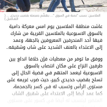
الملاسين: بسبب "نصبة في السوق "... يهشّم جمجمته بقضيب حديدي ... (
التفـاصيل )
عاشت منطقة الملاسين يوم امس معركة دامية
بالسوق الاسبوعية بالملاسين القريبة من شارك
فيها أحد المنحرفين المعروفين بالجهة، وعمد
إلى الاعتداء بالعنف الشديد على شاب وشقيقه..
ووفق ما توفر من معطيات فإن خلافا اندلع بين
طرفين النزاع على مكان انتصاب بالسوق
الاسبوعية ليعمد المتهم في قضية الحال إلى
تسلح بقضيب حديدي كبير، حيث ضرب غريمه على
مستوى الرأس وتسبب له في كسر بالجمجمة،
كما عمد أيضا إلى الاعتداء على شقيق الشاب
المتضرر ليتسبب له أيضا في كسور على مستوى