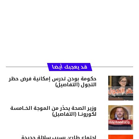
قد يعجبك أيضا
حكومة بودن تدرس إمكانية فرض حظر
التجول (التفاصيل)
وزير الصحة يحذّر من الموجة الخــامسة
لكورونــا (التفاصيل)
إجتماع طارئ بسبب سلالة جديدة