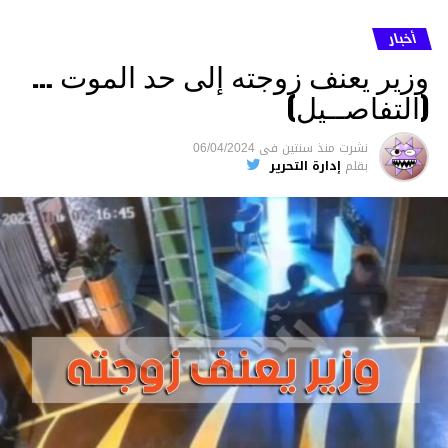
أخبار
وزير يعنف زوجته إلى حد الموت …
(التفاصــيل)
نشرت
منذ سنتين
فى
06/04/2024
بقلم
إدارة التحرير