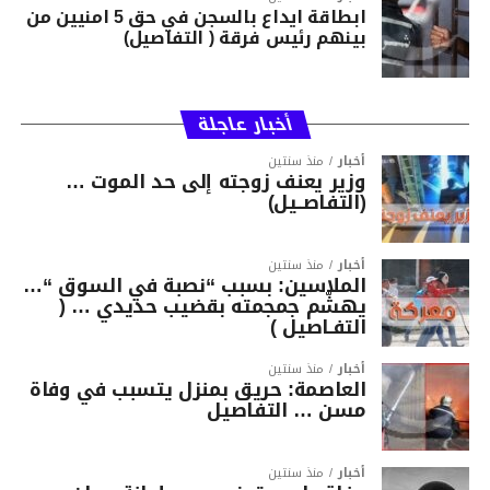
ابطاقة ايداع بالسجن في حق 5 امنيين من
بينهم رئيس فرقة ( التفاصيل)
أخبار عاجلة
أخبار
منذ سنتين
وزير يعنف زوجته إلى حد الموت …
(التفاصــيل)
أخبار
منذ سنتين
الملاسين: بسبب “نصبة في السوق “…
يهشّم جمجمته بقضيب حديدي … (
التفـاصيل )
أخبار
منذ سنتين
العاصمة: حريق بمنزل يتسبب في وفاة
مسن … التفاصيل
أخبار
منذ سنتين