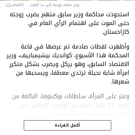
وزير يعنف زوجته إلى حد الموت ... (التفاصــيل)
استحوذت محاكمة وزير سابق متهم بضرب زوجته
حتى الموت على اهتمام الرأي العام في
كازاخستان.
وأظهرت لقطات صادمة تم عرضها في قاعة
المحكمة هذا الأسبوع، كوانديك بيشيمباييف، وزير
الاقتصاد السابق، وهو يركل ويضرب بشكل متكرر
امرأة شابة نحيلة ترتدي معطفا، ويسحبها من
شعرها.
وعثر على المرأة، سلطانات نوكينوفا، البالغة من
العمر 31 عاما، ميتة في نوفمبر الماضي في
مطعم يملكه أحد أقارب زوجها.
أكمل القراءة
ووفقا لتقرير الطبيب الشرعي، توفيت نوكينوفا