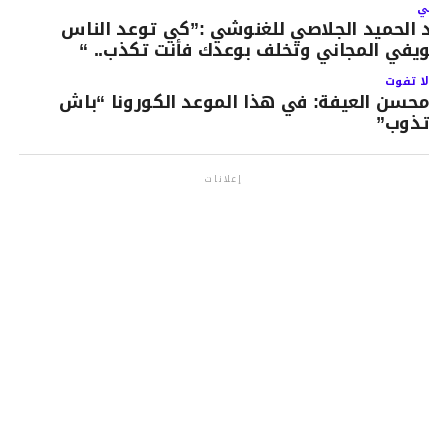
لتالي
بد الحميد الجلاصي للغنوشي :”كي توعد الناس
الويفي المجاني وتخلف بوعدك فأنت تكذب.. “
لا تفوت
محسن العيفة: في هذا الموعد الكورونا “باش
تذوب”
إعلانات