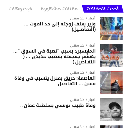
أحدث المقالات
مقالات مشهورة
فيديوهات
أخبار
منذ سنتين
وزير يعنف زوجته إلى حد الموت …
(التفاصــيل)
أخبار
منذ سنتين
الملاسين: بسبب “نصبة في السوق “…
يهشّم جمجمته بقضيب حديدي … (
التفـاصيل )
أخبار
منذ سنتين
العاصمة: حريق بمنزل يتسبب في وفاة
مسن … التفاصيل
أخبار
منذ سنتين
وفاة طبيب تونسي بسلطنة عمان ..
أخبار
منذ سنتين