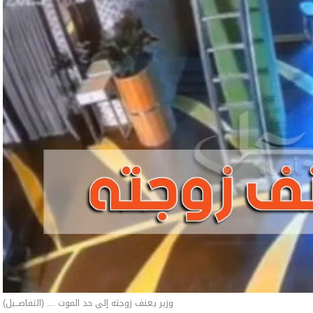
وزير يعنف زوجته إلى حد الموت ... (التفاصــيل)