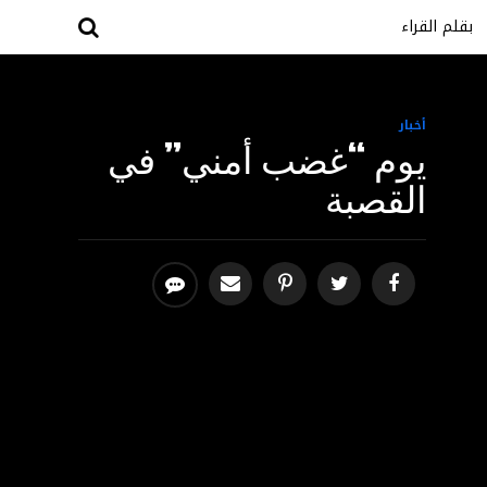
بقلم القراء
أخبار
يوم “غضب أمني” في
القصبة