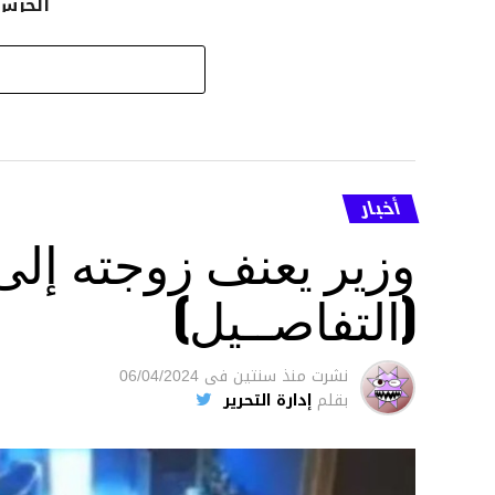
الحرس 
أخبار
وزير يعنف زوجته إل
(التفاصــيل)
نشرت
منذ سنتين
فى
06/04/2024
بقلم
إدارة التحرير