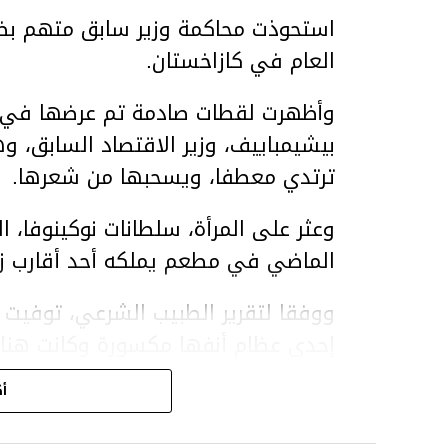
استحوذت محاكمة وزير سابق متهم بضر
العام في كازاخستان.
وأظهرت لقطات صادمة تم عرضها في ق
بيشيمباييف، وزير الاقتصاد السابق، و
ترتدي معطفا، ويسحبها من شعرها.
الماضي في مطعم يملكه أحد أقارب ز
ووفقا لتقرير الطبيب الشرعي، توفيت ن
إحدى عظام أنفها مكسورة وكانت هن
وذراعيها ويديها.
أك
ويواجه بيشيمباييف (