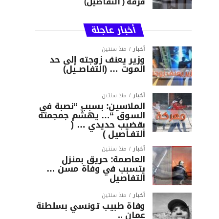
فرقة ( التفاصيل)
أخبار عاجلة
أخبار
منذ سنتين
وزير يعنف زوجته إلى حد
الموت … (التفاصــيل)
أخبار
منذ سنتين
الملاسين: بسبب “نصبة في
السوق “… يهشّم جمجمته
بقضيب حديدي … (
التفـاصيل )
أخبار
منذ سنتين
العاصمة: حريق بمنزل
يتسبب في وفاة مسن …
التفاصيل
أخبار
منذ سنتين
وفاة طبيب تونسي بسلطنة
عمان ..