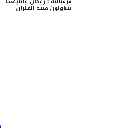
قرمبالية : زوجان وابنيهما
يتناولون مبيد الفئران