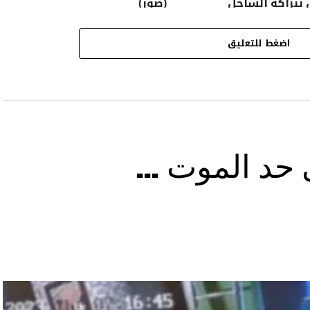
ببراكة الساحل
(صور)
اضغط للتعليق
ى حد الموت …