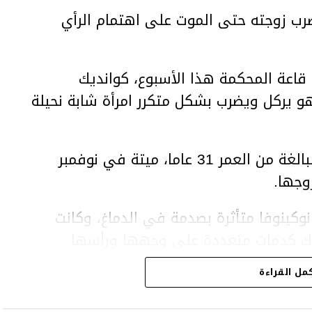
ب زوجته حتى الموت على اهتمام الرأي
اعة المحكمة هذا الأسبوع، كوانديك
هو يركل ويضرب بشكل متكرر امرأة شابة نحيلة
وعثر على المرأة، سلطانات نوكينوفا، البالغة من العمر 31 عاما، ميتة في نوفمبر
وجها.
وكينوفا متأثرة بصدمة في الدماغ، وكانت
اك كدمات متعددة على وجهها ورأسها
مل القراءة
43 عاما) اتهامات بالتعذيب والقتل باستخدام العنف الشديد