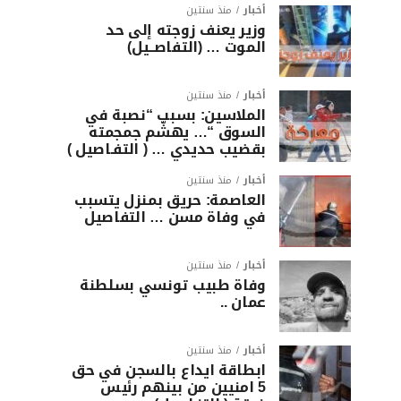
أخبار
منذ سنتين
وزير يعنف زوجته إلى حد
الموت … (التفاصــيل)
أخبار
منذ سنتين
الملاسين: بسبب “نصبة في
السوق “… يهشّم جمجمته
بقضيب حديدي … ( التفـاصيل )
أخبار
منذ سنتين
العاصمة: حريق بمنزل يتسبب
في وفاة مسن … التفاصيل
أخبار
منذ سنتين
وفاة طبيب تونسي بسلطنة
عمان ..
أخبار
منذ سنتين
ابطاقة ايداع بالسجن في حق
5 امنيين من بينهم رئيس