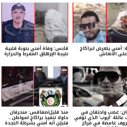
أمني يتعرض لبراكاج
قابس: وفاة أمني بنوبة قلبية
 على الانعاش
نتيجة الإرهاق المفرط والحرارة
ان: غضب واحتقان في
منذ قليل/صفاقس: منحرفان
ائلة ‘أيوب’ الذي توفي
حاولا تنفيذ براكاج لمواطن ..
وف غامضة في مركز
فتبيّن أنه أمني بشرطة النجدة