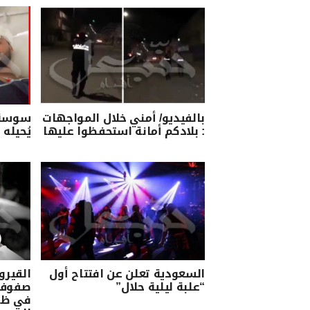
بالفيديو/ أمني خلال المواجهات
سوسة: 
: بلادكم أمانة استحفظوا عليها
يُحيله
السعودية تعلن عن افتتاح أول
القيرو
“علبة ليلية حلال”
صفوف ع
في ظر