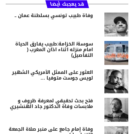
قد يعجبك أيضا
وفاة طبيب تونسي بسلطنة عمان ..
سوسة/ الخزامة:طبيب يفارق الحياة
امام منزله اثناء اذان المغرب (
التفاصيل)
العثور على الممثل الأمريكي الشهير
لويس جوست متوفيا …
فتح بحث تحقيقي لمعرفة ظروف و
ملابسات وفاة الدكتور جاد الهنشيري
وفاة إمام جامع على منبر صلاة الجمعة