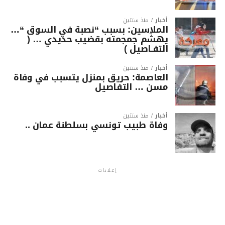
أخبار
منذ سنتين
الملاسين: بسبب “نصبة في السوق “…
يهشّم جمجمته بقضيب حديدي … (
التفـاصيل )
أخبار
منذ سنتين
العاصمة: حريق بمنزل يتسبب في وفاة
مسن … التفاصيل
أخبار
منذ سنتين
وفاة طبيب تونسي بسلطنة عمان ..
إعلانات