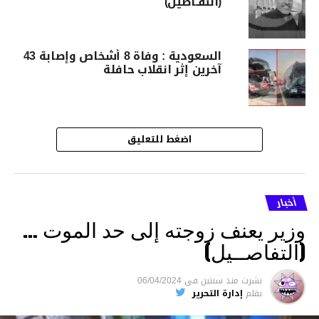
(التفـاصيل)
السعودية : وفاة 8 أشخاص وإصابة 43
آخرين إثر انقلاب حافلة
اضغط للتعليق
أخبار
وزير يعنف زوجته إلى حد الموت …
(التفاصــيل)
نشرت
منذ سنتين
فى
06/04/2024
بقلم
إدارة التحرير