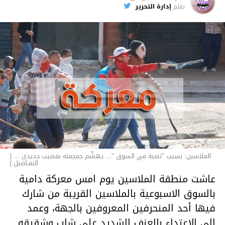
الأخبار
بقلم
إدارة التحرير
الملاسين: بسبب "نصبة في السوق "... يهشّم جمجمته بقضيب حديدي ... (
التفـاصيل )
عاشت منطقة الملاسين يوم امس معركة دامية
بالسوق الاسبوعية بالملاسين القريبة من شارك
فيها أحد المنحرفين المعروفين بالجهة، وعمد
إلى الاعتداء بالعنف الشديد على شاب وشقيقه..