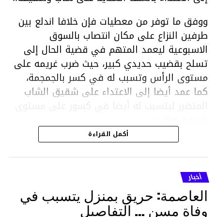
ووفق ما توفر من معطيات فإن خلافا اندلع بين
طرفين النزاع على مكان انتصاب بالسوق
الاسبوعية ليعمد المتهم في قضية الحال إلى
تسلح بقضيب حديدي كبير، حيث ضرب غريمه على
مستوى الرأس وتسبب له في كسر بالجمجمة،
كما عمد أيضا إلى الاعتداء على شقيق الشاب
المتضرر ليتسبب له أيضا في كسور على مستوى
السابق واليد.
هذا وقد تمكن أعوان مركز الأمن الوطني بحي
أكمل القراءة
هلال في توقيت قياسي من محاصرة المشتبه به
والقبض عليه وإحالته على التحقيق في خصوص
ما نُسبه إليه.
أخبار
العاصمة: حريق بمنزل يتسبب في
وفاة مسن … التفاصيل