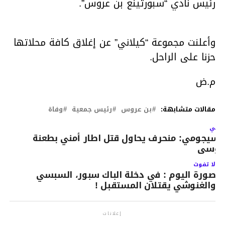
رئيس نادي “سبورتينغ بن عروس”.
وأعلنت مجموعة “كيلاني” عن إغلاق كافة محلاتها
حزنا على الراحل.
م.ض
مقالات متشابهة:
بن عروس
رئيس جمعية
وفاة
لتالي
لسيجومي: منحرف يحاول قتل اطار أمني بطعنة
وسى
لا تفوت
صورة اليوم : في دخلة الباك سبور، السبسي
والغنوشي يقتلان المستقبل !
إعلانات