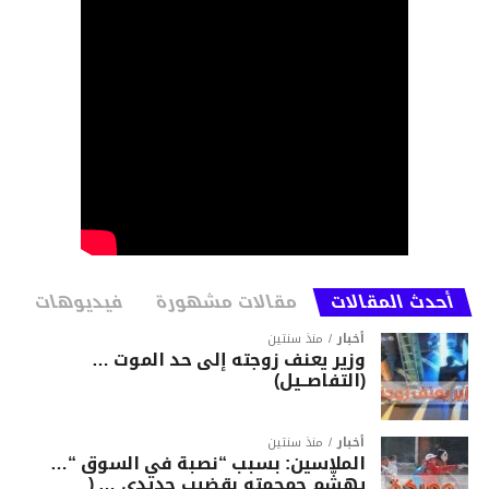
أحدث المقالات
مقالات مشهورة
فيديوهات
أخبار
منذ سنتين
وزير يعنف زوجته إلى حد الموت …
(التفاصــيل)
أخبار
منذ سنتين
الملاسين: بسبب “نصبة في السوق “…
يهشّم جمجمته بقضيب حديدي … (