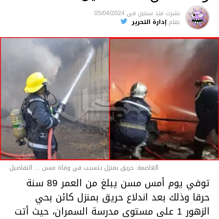
متابعة
نشرت
منذ سنتين
فى
05/04/2024
بقلم
إدارة التحرير
قسم الاخبار
العاصمة: حريق بمنزل يتسبب في وفاة مسن ... التفاصيل
توفي يوم أمس مسن يبلغ من العمر 89 سنة
حرقا وذلك بعد اندلاع حريق بمنزل كائن بحي
الزهور 1 على مستوى مدرسة السمران، حيث أتت