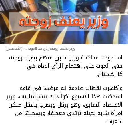
وزير يعنف زوجته إلى حد الموت ... (التفاصــيل)
استحوذت محاكمة وزير سابق متهم بضرب زوجته
حتى الموت على اهتمام الرأي العام في
كازاخستان.
وأظهرت لقطات صادمة تم عرضها في قاعة
المحكمة هذا الأسبوع، كوانديك بيشيمباييف، وزير
الاقتصاد السابق، وهو يركل ويضرب بشكل متكرر
امرأة شابة نحيلة ترتدي معطفا، ويسحبها من
شعرها.