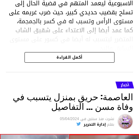
الاسبوعية ليعمد المتهم في قضية الحال إلى
تسلح بقضيب حديدي كبير، حيث ضرب غريمه على
مستوى الرأس وتسبب له في كسر بالجمجمة،
كما عمد أيضا إلى الاعتداء على شقيق الشاب
المتضرر ليتسبب له أيضا في كسور على مستوى
السابق واليد.
هذا وقد تمكن أعوان مركز الأمن الوطني بحي
أكمل القراءة
هلال في توقيت قياسي من محاصرة المشتبه به
والقبض عليه وإحالته على التحقيق في خصوص
ما نُسبه إليه.
أخبار
العاصمة: حريق بمنزل يتسبب في
وفاة مسن … التفاصيل
متابعة
نشرت
منذ سنتين
فى
05/04/2024
بقلم
إدارة التحرير
قسم الاخبار