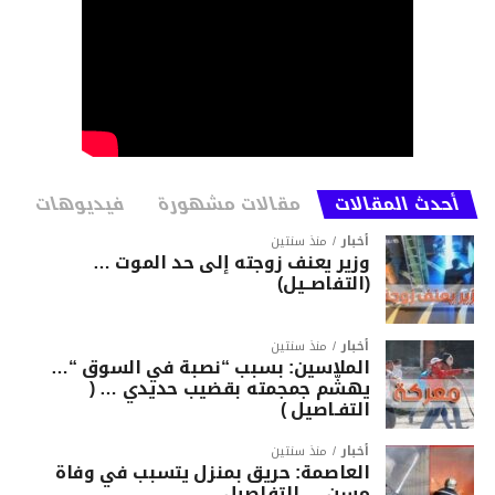
أحدث المقالات
مقالات مشهورة
فيديوهات
أخبار
منذ سنتين
وزير يعنف زوجته إلى حد الموت …
(التفاصــيل)
أخبار
منذ سنتين
الملاسين: بسبب “نصبة في السوق “…
يهشّم جمجمته بقضيب حديدي … (
التفـاصيل )
أخبار
منذ سنتين
العاصمة: حريق بمنزل يتسبب في وفاة
مسن … التفاصيل