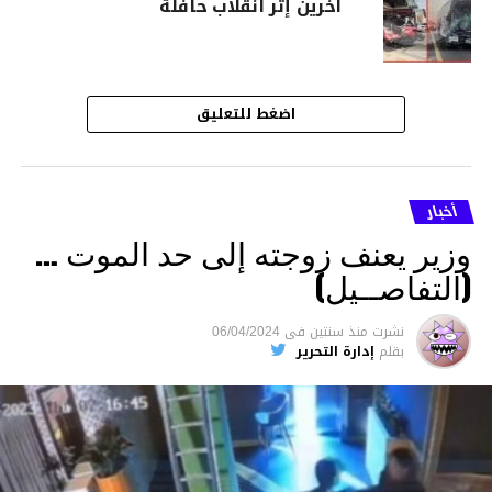
آخرين إثر انقلاب حافلة
اضغط للتعليق
أخبار
وزير يعنف زوجته إلى حد الموت …
(التفاصــيل)
نشرت
منذ سنتين
فى
06/04/2024
بقلم
إدارة التحرير