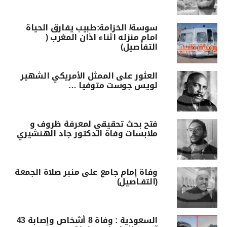
سوسة/ الخزامة:طبيب يفارق الحياة
امام منزله اثناء اذان المغرب (
التفاصيل)
العثور على الممثل الأمريكي الشهير
لويس جوست متوفيا …
فتح بحث تحقيقي لمعرفة ظروف و
ملابسات وفاة الدكتور جاد الهنشيري
وفاة إمام جامع على منبر صلاة الجمعة
(التفـاصيل)
السعودية : وفاة 8 أشخاص وإصابة 43