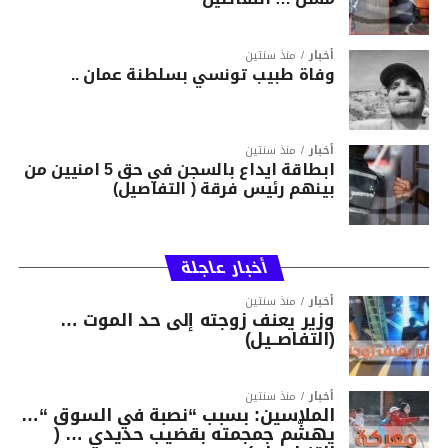
أخبار
منذ سنتين
وفاة طبيب تونسي بسلطنة عمان ..
أخبار
منذ سنتين
ابطاقة ايداع بالسجن في حق 5 امنيين من
بينهم رئيس فرقة ( التفاصيل)
أخبار عاجلة
أخبار
منذ سنتين
وزير يعنف زوجته إلى حد الموت …
(التفاصــيل)
أخبار
منذ سنتين
الملاسين: بسبب “نصبة في السوق “…
يهشّم جمجمته بقضيب حديدي … (