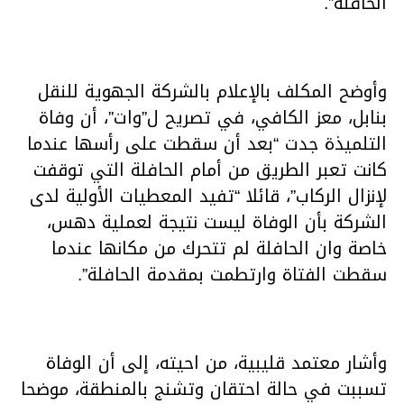
الحافلة”.
وأوضح المكلف بالإعلام بالشركة الجهوية للنقل
بنابل، معز الكافي، في تصريح ل”وات”، أن وفاة
التلميذة جدت “بعد أن سقطت على رأسها عندما
كانت تعبر الطريق من أمام الحافلة التي توقفت
لإنزال الركاب”، قائلا “تفيد المعطيات الأولية لدى
الشركة بأن الوفاة ليست نتيجة لعملية دهس،
خاصة وان الحافلة لم تتحرك من مكانها عندما
سقطت الفتاة وارتطمت بمقدمة الحافلة”.
وأشار معتمد قليبية، من احيته، إلى أن الوفاة
تسببت في حالة احتقان وتشنج بالمنطقة، موضحا