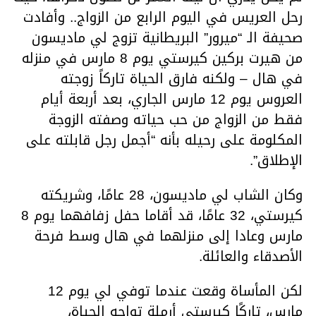
رحل العريس في اليوم الرابع من الزواج.. وأفادت
صحيفة الـ “ميرور” البريطانية تزوج لي ماديسون
من هيرت بركين كيرستي يوم 8 مارس في منزله
في هال – ولكنه فارق الحياة تاركاً زوجته
العروس يوم 12 مارس الجاري، بعد أربعة أيام
فقط من الزواج من حب حياته وصفته الزوجة
المكلومة على رحيله بأنه “أجمل رجل قابلته على
الإطلاق”.
وكان الشاب لي ماديسون، 28 عامًا، وشريكته
كيرستي، 32 عامًا، قد أقاما حفل زفافهما يوم 8
مارس وعادا إلى منزلهما في هال وسط فرحة
الأصدقاء والعائلة.
لكن المأساة وقعت عندما توفي لي يوم 12
مارس، تاركًا كيرستي أرملة تواجه الحياة،