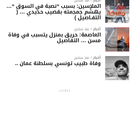
أخبار
منذ سنتين
الملاسين: بسبب “نصبة في السوق “…
يهشّم جمجمته بقضيب حديدي … (
التفـاصيل )
أخبار
منذ سنتين
العاصمة: حريق بمنزل يتسبب في وفاة
مسن … التفاصيل
أخبار
منذ سنتين
وفاة طبيب تونسي بسلطنة عمان ..
إعلانات