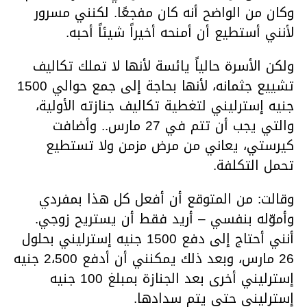
وكان من الواضح أنه كان مفجعًا. لكنني مسرور
لأنني أستطيع أن أمنحه أخيراً شيئاً أحبه.
ولكن الأسرة حالياً يائسة لأنها لا تملك تكاليف
تشييع جثمانه، لأنها بحاجة إلى جمع حوالي 1500
جنيه إسترليني لتغطية تكاليف جنازته الأولية،
والتي يجب أن تتم في 27 مارس.. وأضافت
كيرستي، يعاني من مرض مزمن ولا تستطيع
تحمل التكلفة.
وقالت: من المتوقع أن أفعل كل هذا بمفردي
وأموّله بنفسي – أريد فقط أن يستريح زوجي.
أنني أحتاج إلى دفع 1500 جنيه إسترليني بحلول
26 مارس، وبعد ذلك يمكنني أن أدفع 2،500 جنيه
إسترليني أخرى بعد الجنازة بمبلغ 100 جنيه
إسترليني حتى يتم سدادها.