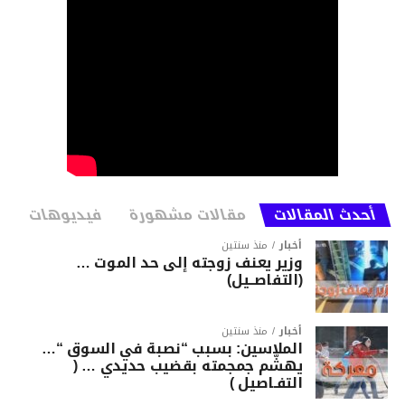
أحدث المقالات
مقالات مشهورة
فيديوهات
أخبار
منذ سنتين
وزير يعنف زوجته إلى حد الموت …
(التفاصــيل)
أخبار
منذ سنتين
الملاسين: بسبب “نصبة في السوق “…
يهشّم جمجمته بقضيب حديدي … (
التفـاصيل )