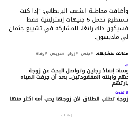
وأضافت مخاطبة الشعب البريطاني: “إذا كنت
تستطيع تحمل 5 جنيهات إسترلينية فقط
فسيكون ذلك رائعًا، للمشاركة في تشييع جثمان
لي ماديسون.
مقالات متشابهة:
جنس
زواج
عريس
وفاة
لتالي
وسة: إنقاذ رجلين وتواصل البحث عن زوجة
حدهم وابنته المفقودتين.. بعد أن جرفت المياه
يارتهم
لا تفوت
زوجة تطلب الطلاق لأن زوجها يحب أمه اكثر منها‎
إعلانات