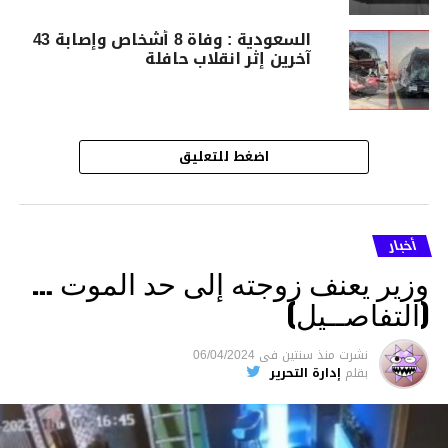
السعودية : وفاة 8 أشخاص وإصابة 43
آخرين إثر انقلاب حافلة
اضغط للتعليق
أخبار
وزير يعنف زوجته إلى حد الموت …
(التفاصــيل)
نشرت
منذ سنتين
فى
06/04/2024
بقلم
إدارة التحرير