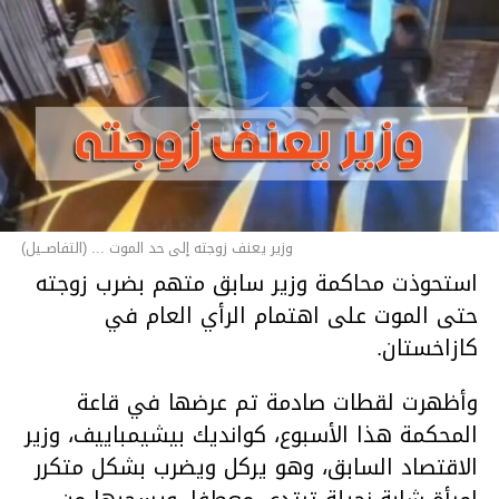
وزير يعنف زوجته إلى حد الموت ... (التفاصــيل)
استحوذت محاكمة وزير سابق متهم بضرب زوجته
حتى الموت على اهتمام الرأي العام في
كازاخستان.
وأظهرت لقطات صادمة تم عرضها في قاعة
المحكمة هذا الأسبوع، كوانديك بيشيمباييف، وزير
الاقتصاد السابق، وهو يركل ويضرب بشكل متكرر