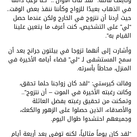
وتابعت قائلة: “لقد فات الأوان”.. “كنا نرغب دائمًا
في الذهاب بعيدًا للزواج وكأننا ننقذ بعض الوقت..
حيث أردنا أن نتزوج في الخارج ولكن عندما حصل
“لي” على التشخيص، كنت أعرف ما يتعين علينا
القيام به”.
وأشارت إلى أنهما تزوجا في بيلتون جرانج بعد أن
سمح المستشفى لـ “لي” قضاء أيامه الأخيرة في
المنزل، محاطاً بأسرته.
وقالت كيرستي: “لقد كان زواجنا حلما تحقق،
وكانت رغبته الأخيرة في الموت – أن نتزوج”..
وتمكنت من تحقيق رغبته بفضل العائلة
والأصدقاء، الذين حصلوا على الزهور والكعك،
وجميعهم احتشدوا طوال اليوم.
“لقد كان يوماً مثالياً، لكنه توفي بعد أربعة أيام