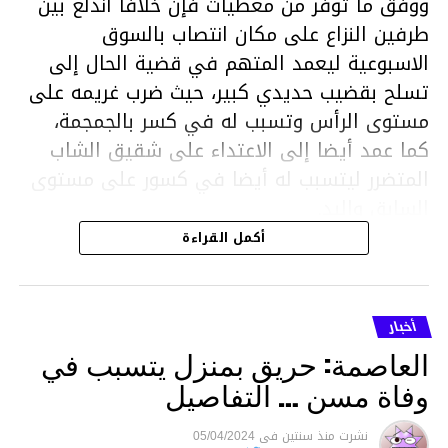
ووفق ما توفر من معطيات فإن خلافا اندلع بين
طرفين النزاع على مكان انتصاب بالسوق
الاسبوعية ليعمد المتهم في قضية الحال إلى
تسلح بقضيب حديدي كبير، حيث ضرب غريمه على
مستوى الرأس وتسبب له في كسر بالجمجمة،
كما عمد أيضا إلى الاعتداء على شقيق الشاب
المتضرر ليتسبب له أيضا في كسور على مستوى
السابق واليد.
هذا وقد تمكن أعوان مركز الأمن الوطني بحي
أكمل القراءة
هلال في توقيت قياسي من محاصرة المشتبه به
والقبض عليه وإحالته على التحقيق في خصوص
ما نُسبه إليه.
أخبار
العاصمة: حريق بمنزل يتسبب في
وفاة مسن … التفاصيل
متابعة
نشرت
منذ سنتين
فى
05/04/2024