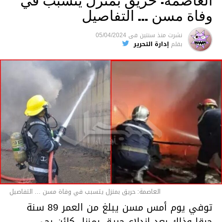
وفاة مسن … التفاصيل
متابعة
نشرت
منذ سنتين
فى
05/04/2024
بقلم
إدارة التحرير
قسم الاخبار
العاصمة: حريق بمنزل يتسبب في وفاة مسن ... التفاصيل
توفي يوم أمس مسن يبلغ من العمر 89 سنة
حرقا وذلك بعد اندلاع حريق بمنزل كائن بحي