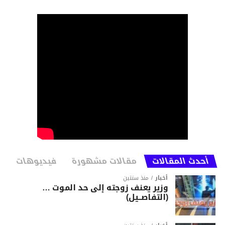
أحدث المقالات
مقالات مشهورة
فيديوهات
أخبار
منذ سنتين
وزير يعنف زوجته إلى حد الموت …
(التفاصــيل)