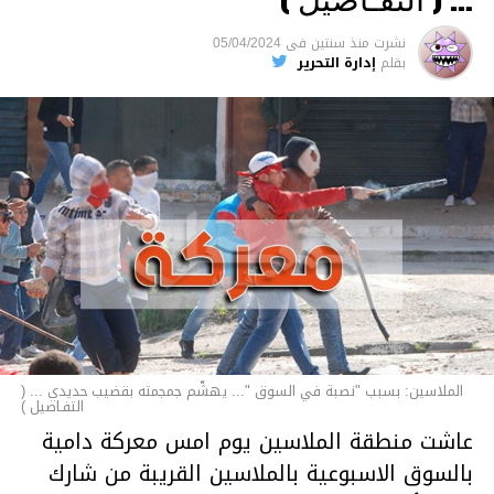
السجن لمدة تصل إلى 20 عاما.
نشرت
منذ سنتين
فى
05/04/2024
الأخبار
بقلم
إدارة التحرير
الملاسين: بسبب "نصبة في السوق "... يهشّم جمجمته بقضيب حديدي ... (
التفـاصيل )
عاشت منطقة الملاسين يوم امس معركة دامية
بالسوق الاسبوعية بالملاسين القريبة من شارك