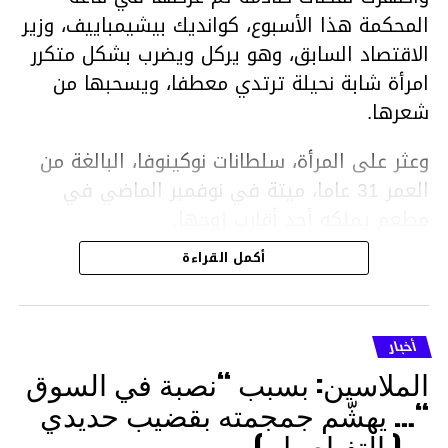
المحكمة هذا الأسبوع، كوانديك بيشيمباييف، وزير
الاقتصاد السابق، وهو يركل ويضرب بشكل متكرر
امرأة شابة نحيلة ترتدي معطفا، ويسحبها من
شعرها.
وعثر على المرأة، سلطانات نوكينوفا، البالغة من
العمر 31 عاما، ميتة في نوفمبر الماضي في
مطعم يملكه أحد أقارب زوجها.
أكمل القراءة
ووفقا لتقرير الطبيب الشرعي، توفيت نوكينوفا
متأثرة بصدمة في الدماغ، وكانت إحدى عظام
أنفها مكسورة وكانت هناك كدمات متعددة على
أخبار
وجهها ورأسها وذراعيها ويديها.
الملاسين: بسبب “نصبة في السوق
ويواجه بيشيمباييف (43 عاما) اتهامات بالتعذيب
“… يهشّم جمجمته بقضيب حديدي
والقتل باستخدام العنف الشديد ويواجه عقوبة
… ( التفـاصيل )