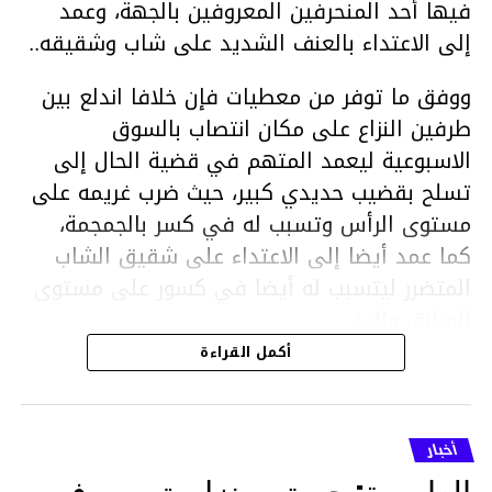
فيها أحد المنحرفين المعروفين بالجهة، وعمد
إلى الاعتداء بالعنف الشديد على شاب وشقيقه..
ووفق ما توفر من معطيات فإن خلافا اندلع بين
طرفين النزاع على مكان انتصاب بالسوق
الاسبوعية ليعمد المتهم في قضية الحال إلى
تسلح بقضيب حديدي كبير، حيث ضرب غريمه على
مستوى الرأس وتسبب له في كسر بالجمجمة،
كما عمد أيضا إلى الاعتداء على شقيق الشاب
المتضرر ليتسبب له أيضا في كسور على مستوى
السابق واليد.
هذا وقد تمكن أعوان مركز الأمن الوطني بحي
أكمل القراءة
هلال في توقيت قياسي من محاصرة المشتبه به
والقبض عليه وإحالته على التحقيق في خصوص
ما نُسبه إليه.
أخبار
العاصمة: حريق بمنزل يتسبب في