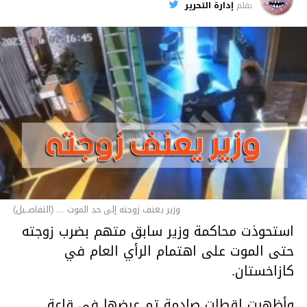
بقلم
إدارة التحرير
وزير يعنف زوجته إلى حد الموت ... (التفاصــيل)
استحوذت محاكمة وزير سابق متهم بضرب زوجته
حتى الموت على اهتمام الرأي العام في
كازاخستان.
وأظهرت لقطات صادمة تم عرضها في قاعة