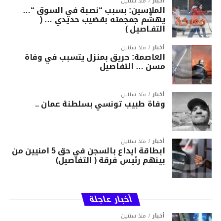
أخبار
منذ سنتين
الملاسين: بسبب “نصبة في السوق “…
يهشّم جمجمته بقضيب حديدي … (
التفـاصيل )
أخبار
منذ سنتين
العاصمة: حريق بمنزل يتسبب في وفاة
مسن … التفاصيل
أخبار
منذ سنتين
وفاة طبيب تونسي بسلطنة عمان ..
أخبار
منذ سنتين
ابطاقة ايداع بالسجن في حق 5 امنيين من
بينهم رئيس فرقة ( التفاصيل)
أخبار عاجلة
أخبار
منذ سنتين