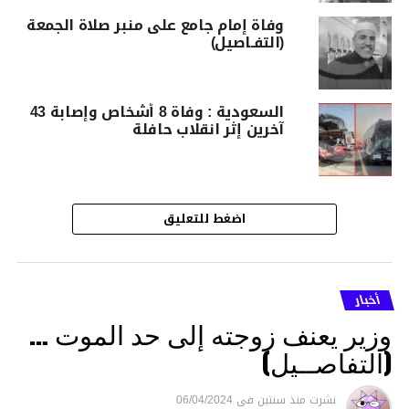
وفاة إمام جامع على منبر صلاة الجمعة
(التفـاصيل)
السعودية : وفاة 8 أشخاص وإصابة 43
آخرين إثر انقلاب حافلة
اضغط للتعليق
أخبار
وزير يعنف زوجته إلى حد الموت …
(التفاصــيل)
نشرت
منذ سنتين
فى
06/04/2024