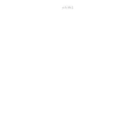
إعلانات
م.م