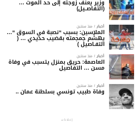
وزير يعنف زوجته إلى حد الموت …
(التفاصــيل)
أخبار
منذ سنتين
الملاسين: بسبب “نصبة في السوق “…
يهشّم جمجمته بقضيب حديدي … (
التفـاصيل )
أخبار
منذ سنتين
العاصمة: حريق بمنزل يتسبب في وفاة
مسن … التفاصيل
أخبار
منذ سنتين
وفاة طبيب تونسي بسلطنة عمان ..
إعلانات