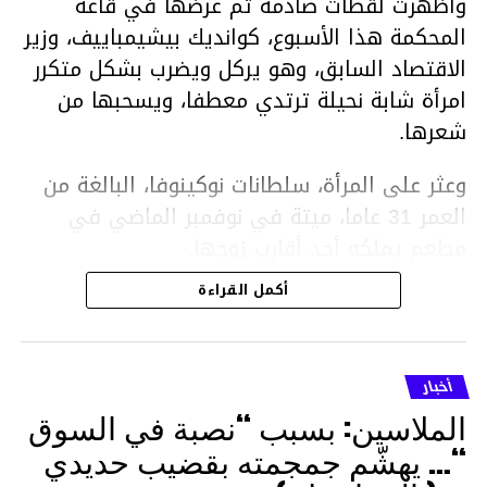
وأظهرت لقطات صادمة تم عرضها في قاعة
المحكمة هذا الأسبوع، كوانديك بيشيمباييف، وزير
الاقتصاد السابق، وهو يركل ويضرب بشكل متكرر
امرأة شابة نحيلة ترتدي معطفا، ويسحبها من
شعرها.
وعثر على المرأة، سلطانات نوكينوفا، البالغة من
العمر 31 عاما، ميتة في نوفمبر الماضي في
مطعم يملكه أحد أقارب زوجها.
أكمل القراءة
ووفقا لتقرير الطبيب الشرعي، توفيت نوكينوفا
متأثرة بصدمة في الدماغ، وكانت إحدى عظام
أنفها مكسورة وكانت هناك كدمات متعددة على
أخبار
وجهها ورأسها وذراعيها ويديها.
الملاسين: بسبب “نصبة في السوق
ويواجه بيشيمباييف (43 عاما) اتهامات بالتعذيب
“… يهشّم جمجمته بقضيب حديدي
والقتل باستخدام العنف الشديد ويواجه عقوبة