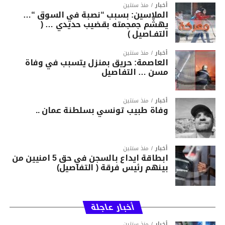
أخبار
منذ سنتين
الملاسين: بسبب “نصبة في السوق “…
يهشّم جمجمته بقضيب حديدي … (
التفـاصيل )
أخبار
منذ سنتين
العاصمة: حريق بمنزل يتسبب في وفاة
مسن … التفاصيل
أخبار
منذ سنتين
وفاة طبيب تونسي بسلطنة عمان ..
أخبار
منذ سنتين
ابطاقة ايداع بالسجن في حق 5 امنيين من
بينهم رئيس فرقة ( التفاصيل)
أخبار عاجلة
أخبار
منذ سنتين