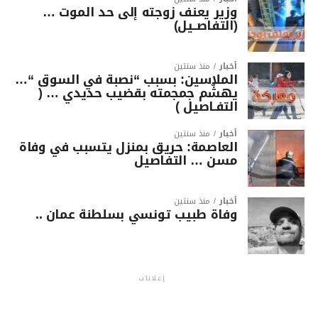
وزير يعنف زوجته إلى حد الموت …
(التفاصــيل)
أخبار
منذ سنتين
الملاسين: بسبب “نصبة في السوق “…
يهشّم جمجمته بقضيب حديدي … (
التفـاصيل )
أخبار
منذ سنتين
العاصمة: حريق بمنزل يتسبب في وفاة
مسن … التفاصيل
أخبار
منذ سنتين
وفاة طبيب تونسي بسلطنة عمان ..
إعلانات