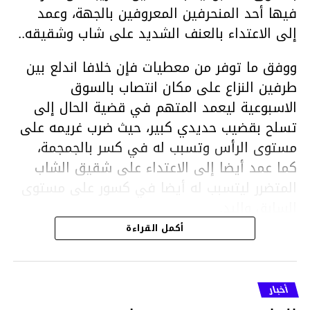
فيها أحد المنحرفين المعروفين بالجهة، وعمد
إلى الاعتداء بالعنف الشديد على شاب وشقيقه..
ووفق ما توفر من معطيات فإن خلافا اندلع بين
طرفين النزاع على مكان انتصاب بالسوق
الاسبوعية ليعمد المتهم في قضية الحال إلى
تسلح بقضيب حديدي كبير، حيث ضرب غريمه على
مستوى الرأس وتسبب له في كسر بالجمجمة،
كما عمد أيضا إلى الاعتداء على شقيق الشاب
المتضرر ليتسبب له أيضا في كسور على مستوى
السابق واليد.
هذا وقد تمكن أعوان مركز الأمن الوطني بحي
أكمل القراءة
هلال في توقيت قياسي من محاصرة المشتبه به
والقبض عليه وإحالته على التحقيق في خصوص
ما نُسبه إليه.
أخبار