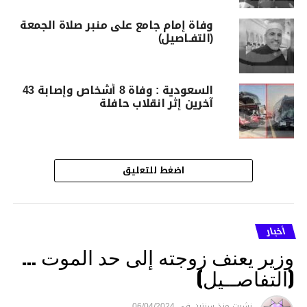
وفاة إمام جامع على منبر صلاة الجمعة
(التفـاصيل)
السعودية : وفاة 8 أشخاص وإصابة 43
آخرين إثر انقلاب حافلة
اضغط للتعليق
أخبار
وزير يعنف زوجته إلى حد الموت …
(التفاصــيل)
نشرت
منذ سنتين
فى
06/04/2024