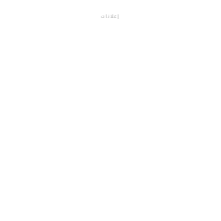
إعلانات
م.م