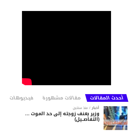
أحدث المقالات
مقالات مشهورة
فيديوهات
أخبار
منذ سنتين
وزير يعنف زوجته إلى حد الموت …
(التفاصــيل)