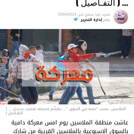
… ( التفـاصيل )
السجن لمدة تصل إلى 20 عاما.
نشرت
منذ سنتين
فى
05/04/2024
الأخبار
بقلم
إدارة التحرير
الملاسين: بسبب "نصبة في السوق "... يهشّم جمجمته بقضيب حديدي ... (
التفـاصيل )
عاشت منطقة الملاسين يوم امس معركة دامية
بالسوق الاسبوعية بالملاسين القريبة من شارك