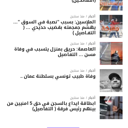
(التفاصــيل)
أخبار
منذ سنتين
الملاسين: بسبب “نصبة في السوق “…
يهشّم جمجمته بقضيب حديدي … (
التفـاصيل )
أخبار
منذ سنتين
العاصمة: حريق بمنزل يتسبب في وفاة
مسن … التفاصيل
أخبار
منذ سنتين
وفاة طبيب تونسي بسلطنة عمان ..
أخبار
منذ سنتين
ابطاقة ايداع بالسجن في حق 5 امنيين من
بينهم رئيس فرقة ( التفاصيل)