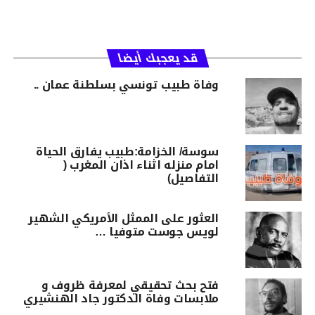
قد يعجبك أيضا
وفاة طبيب تونسي بسلطنة عمان ..
سوسة/ الخزامة:طبيب يفارق الحياة
امام منزله اثناء اذان المغرب (
التفاصيل)
العثور على الممثل الأمريكي الشهير
لويس جوست متوفيا …
فتح بحث تحقيقي لمعرفة ظروف و
ملابسات وفاة الدكتور جاد الهنشيري