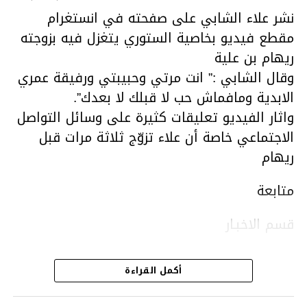
نشر علاء الشابي على صفحته في انستغرام
مقطع فيديو بخاصية الستوري يتغزل فيه بزوجته
ريهام بن علية
وقال الشابي :” انت مرتي وحبيبتي ورفيقة عمري
الابدية ومافماش حب لا قبلك لا بعدك”.
واثار الفيديو تعليقات كثيرة على وسائل التواصل
الاجتماعي خاصة أن علاء تزوّج ثلاثة مرات قبل
ريهام
متابعة
قسم الاخبـار
أكمل القراءة