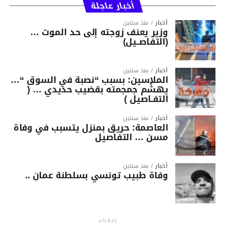
أخبار عاجلة
أخبار
منذ سنتين
وزير يعنف زوجته إلى حد الموت …
(التفاصــيل)
أخبار
منذ سنتين
الملاسين: بسبب “نصبة في السوق “…
يهشّم جمجمته بقضيب حديدي … (
التفـاصيل )
أخبار
منذ سنتين
العاصمة: حريق بمنزل يتسبب في وفاة
مسن … التفاصيل
أخبار
منذ سنتين
وفاة طبيب تونسي بسلطنة عمان ..
إعلانات