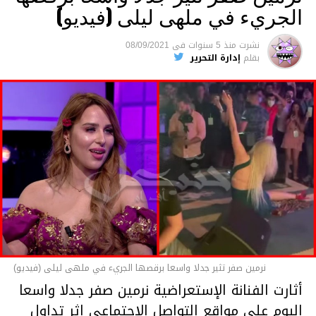
الجريء في ملهى ليلى (فيديو)
الفيديو :
نشرت
منذ 5 سنوات
فى
08/09/2021
بقلم
إدارة التحرير
مشغل
الفيديو
06:25
00:00
نرمين صفر تثير جدلا واسعا برقصها الجريء في ملهى ليلى (فيديو)
أثارت الفنانة الإستعراضية نرمين صفر جدلا واسعا
اليوم على مواقع التواصل الإجتماعي إثر تداول