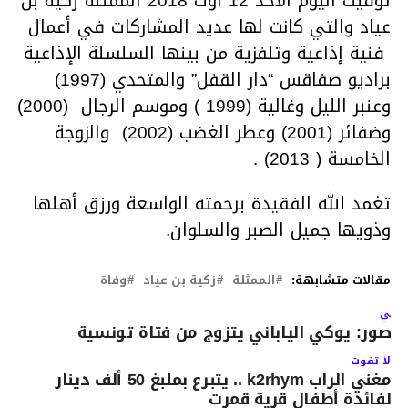
توفيت اليوم الأحد 12 أوت 2018 الممثلة زكية بن
عياد والتي كانت لها عديد المشاركات في أعمال
فنية إذاعية وتلفزية من بينها السلسلة الإذاعية
براديو صفاقس “دار القفل” والمتحدي (1997)
وعنبر الليل وغالية (1999 ) وموسم الرجال (2000)
وضفائر (2001) وعطر الغضب (2002) والزوجة
الخامسة ( 2013) .
تغمد الله الفقيدة برحمته الواسعة ورزق أهلها
وذويها جميل الصبر والسلوان.
مقالات متشابهة:
الممثلة
زكية بن عياد
وفاة
لتالي
الصور: يوكي الياباني يتزوج من فتاة تونسية
لا تفوت
مغني الراب k2rhym .. يتبرع بملبغ 50 ألف دينار
لفائدة أطفال قرية قمرت