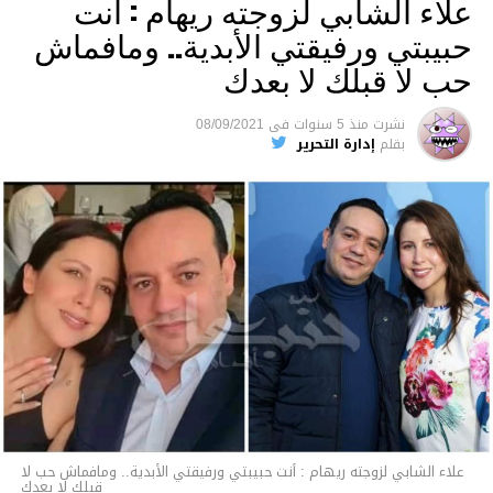
علاء الشابي لزوجته ريهام : أنت
حبيبتي ورفيقتي الأبدية.. ومافماش
حب لا قبلك لا بعدك
نشرت
منذ 5 سنوات
فى
08/09/2021
بقلم
إدارة التحرير
00:41
00:00
متابعة
قسم الاخبـار
علاء الشابي لزوجته ريهام : أنت حبيبتي ورفيقتي الأبدية.. ومافماش حب لا
قبلك لا بعدك