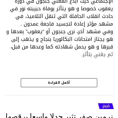
الإجتماعي حيث أبدع المغني جنجون في دوره
يعقوب خصوصا و هو يتأثر بوفاة حبيبته نور في
حادث انقلاب الحافلة التي تنقل التلاميذ، في
مشهد مؤثر إعادة لتجسيد فاجعة عمدون .
وفي مشهد آخر، نرى جنجون أو “يعقوب” بعدها و
هو يجتاز امتحانات البكالوريا بنجاح و يذهب إلى
قبرها و هو يحمل شهادته كما وعدها من قبل،
ثم يغني بتأثر.
هذا قد شهدت الحلقة الأخير من مسلسل
أكمل القراءة
الفلّوجة الجزء الثاني الكثير من ردود الفعل على
مواقع التواصل الإجتماعي فمعظم التونسيين
الذين تابعوا المسلسل أشادوا بأداء الممثلين ي
أخبار
ترحمهم وتزيد تصبر أمهاتهم.. ملا مشهد”.
نرمين صفر تثير جدلا واسعا برقصها