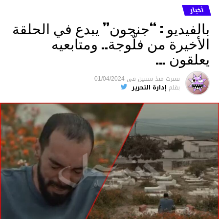
أخبار
بالفيديو : “جنجون” يبدع في الحلقة
الأخيرة من فلّوجة.. ومتابعيه
يعلقون …
نشرت
منذ سنتين
فى
01/04/2024
بقلم
إدارة التحرير