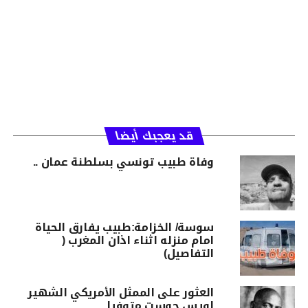
قد يعجبك أيضا
وفاة طبيب تونسي بسلطنة عمان ..
سوسة/ الخزامة:طبيب يفارق الحياة
امام منزله اثناء اذان المغرب (
التفاصيل)
العثور على الممثل الأمريكي الشهير
لويس جوست متوفيا …