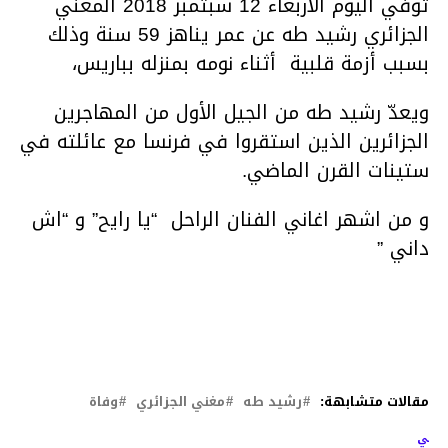
توفي اليوم الأربعاء 12 سبتمبر 2018 المغني
الجزائري رشيد طه عن عمر يناهز 59 سنة وذلك
بسبب أزمة قلبية أثناء نومه بمنزله بباريس،
ويعدّ رشيد طه من الجيل الأول من المهاجرين
الجزائرين الذين استقروا في فرنسا مع عائلته في
ستينات القرن الماضي.
و من اشهر اغاني الفنان الراحل “يا رايح” و “اش
داني ”
مقالات متشابهة:
رشيد طه
مغني الجزائري
وفاة
لتالي