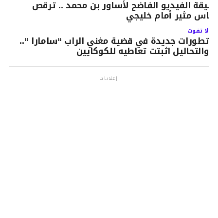
قيقة الفيديو الفاضح لأساور بن محمد .. ترقص
لباس مثير أمام خليجي
لا تفوت
تطورات جديدة في قضية مغني الراب “سامارا “..
والتحاليل اثبتت تعاطيه للكوكايين
إعلانات