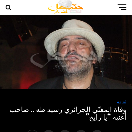
ثقافة
وفاة المغنّي الجزائري رشيد طه .. صاحب
أغنية “يا رايح”