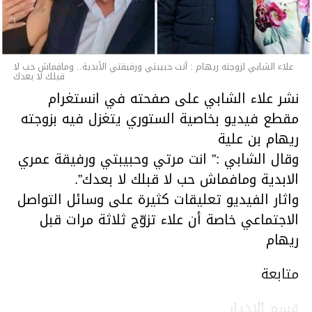
علاء الشابي لزوجته ريهام : أنت حبيبتي ورفيقتي الأبدية.. ومافماش حب لا
قبلك لا بعدك
نشر علاء الشابي على صفحته في انستغرام
مقطع فيديو بخاصية الستوري يتغزل فيه بزوجته
ريهام بن علية
وقال الشابي :” انت مرتي وحبيبتي ورفيقة عمري
الابدية ومافماش حب لا قبلك لا بعدك”.
واثار الفيديو تعليقات كثيرة على وسائل التواصل
الاجتماعي خاصة أن علاء تزوّج ثلاثة مرات قبل
ريهام
متابعة
قسم الاخبـار