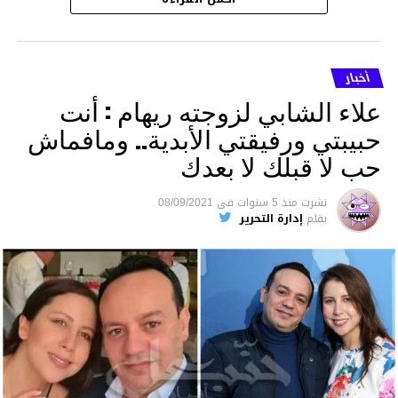
أخبار
علاء الشابي لزوجته ريهام : أنت
حبيبتي ورفيقتي الأبدية.. ومافماش
حب لا قبلك لا بعدك
نشرت
منذ 5 سنوات
فى
08/09/2021
بقلم
إدارة التحرير
00:41
00:00
متابعة
قسم الاخبـار