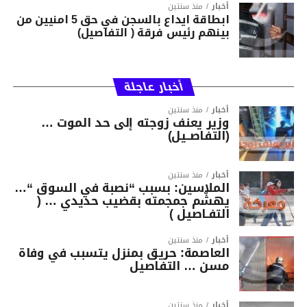
أخبار
منذ سنتين
ابطاقة ايداع بالسجن في حق 5 امنيين من
بينهم رئيس فرقة ( التفاصيل)
أخبار عاجلة
أخبار
منذ سنتين
وزير يعنف زوجته إلى حد الموت …
(التفاصــيل)
أخبار
منذ سنتين
الملاسين: بسبب “نصبة في السوق “…
يهشّم جمجمته بقضيب حديدي … (
التفـاصيل )
أخبار
منذ سنتين
العاصمة: حريق بمنزل يتسبب في وفاة
مسن … التفاصيل
أخبار
منذ سنتين