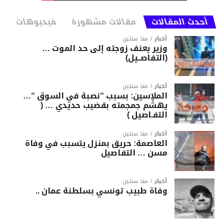
أحدث المقالات
مقالات مشهورة
فيديوهات
أخبار
منذ سنتين
وزير يعنف زوجته إلى حد الموت …
(التفاصــيل)
أخبار
منذ سنتين
الملاسين: بسبب “نصبة في السوق “…
يهشّم جمجمته بقضيب حديدي … (
التفـاصيل )
أخبار
منذ سنتين
العاصمة: حريق بمنزل يتسبب في وفاة
مسن … التفاصيل
أخبار
منذ سنتين
وفاة طبيب تونسي بسلطنة عمان ..