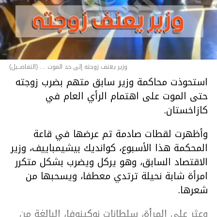
وزير يعنف زوجته إلى حد الموت ... (التفاصــيل)
استحوذت محاكمة وزير سابق متهم بضرب زوجته
حتى الموت على اهتمام الرأي العام في
كازاخستان.
وأظهرت لقطات صادمة تم عرضها في قاعة
المحكمة هذا الأسبوع، كوانديك بيشيمباييف، وزير
الاقتصاد السابق، وهو يركل ويضرب بشكل متكرر
امرأة شابة نحيلة ترتدي معطفا، ويسحبها من
شعرها.
وعثر على المرأة، سلطانات نوكينوفا، البالغة من