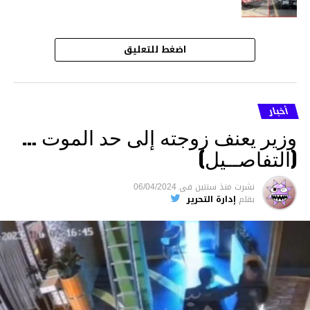
اضغط للتعليق
أخبار
وزير يعنف زوجته إلى حد الموت …
(التفاصــيل)
نشرت
منذ سنتين
فى
06/04/2024
بقلم
إدارة التحرير