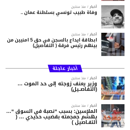
أخبار
منذ سنتين
وفاة طبيب تونسي بسلطنة عمان ..
أخبار
منذ سنتين
ابطاقة ايداع بالسجن في حق 5 امنيين من
بينهم رئيس فرقة ( التفاصيل)
أخبار عاجلة
أخبار
منذ سنتين
وزير يعنف زوجته إلى حد الموت …
(التفاصــيل)
أخبار
منذ سنتين
الملاسين: بسبب “نصبة في السوق “…
يهشّم جمجمته بقضيب حديدي … (
التفـاصيل )