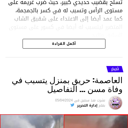
تسلح بقضيب حديدي كبير، حيث ضرب غريمه على
مستوى الرأس وتسبب له في كسر بالجمجمة،
كما عمد أيضا إلى الاعتداء على شقيق الشاب
المتضرر ليتسبب له أيضا في كسور على مستوى
السابق واليد.
هذا وقد تمكن أعوان مركز الأمن الوطني بحي
أكمل القراءة
هلال في توقيت قياسي من محاصرة المشتبه به
والقبض عليه وإحالته على التحقيق في خصوص
ما نُسبه إليه.
أخبار
العاصمة: حريق بمنزل يتسبب في
وفاة مسن … التفاصيل
متابعة
نشرت
منذ سنتين
فى
05/04/2024
بقلم
إدارة التحرير
قسم الاخبار