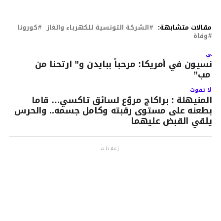
مقالات متشابهة:
الشركة التونسية للكهرباء والغاز
كورونا
وفاة
لتالي
ونسيون في أمريكا: مرحباً ببايدن و” ارتحنا من
رامب”
لا تفوت
المنيهلة : براكاج مروّع لسائق تاكسي… قاما
بطعنه على مستوى رقبته وكامل جسمه.. والحرس
يلقي القبض عليهما
إعلانات