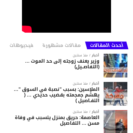
أحدث المقالات
مقالات مشهورة
فيديوهات
أخبار
منذ سنتين
وزير يعنف زوجته إلى حد الموت …
(التفاصــيل)
أخبار
منذ سنتين
الملاسين: بسبب “نصبة في السوق “…
يهشّم جمجمته بقضيب حديدي … (
التفـاصيل )
أخبار
منذ سنتين
العاصمة: حريق بمنزل يتسبب في وفاة
مسن … التفاصيل