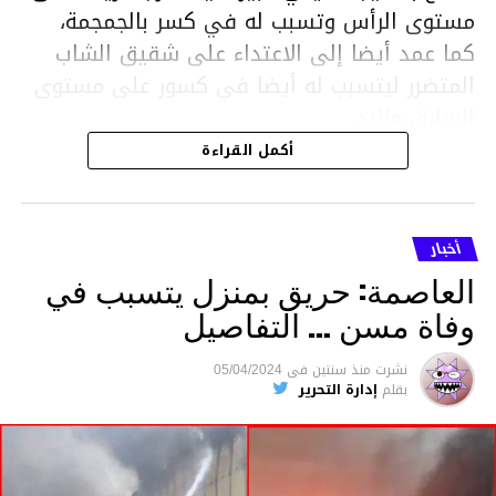
مستوى الرأس وتسبب له في كسر بالجمجمة،
كما عمد أيضا إلى الاعتداء على شقيق الشاب
المتضرر ليتسبب له أيضا في كسور على مستوى
السابق واليد.
هذا وقد تمكن أعوان مركز الأمن الوطني بحي
أكمل القراءة
هلال في توقيت قياسي من محاصرة المشتبه به
والقبض عليه وإحالته على التحقيق في خصوص
ما نُسبه إليه.
أخبار
العاصمة: حريق بمنزل يتسبب في
وفاة مسن … التفاصيل
متابعة
نشرت
منذ سنتين
فى
05/04/2024
بقلم
إدارة التحرير
قسم الاخبار