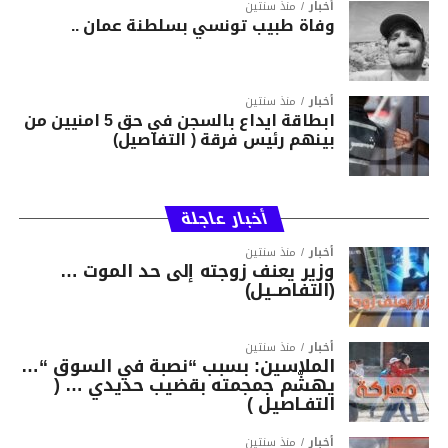
أخبار
منذ سنتين
وفاة طبيب تونسي بسلطنة عمان ..
أخبار
منذ سنتين
ابطاقة ايداع بالسجن في حق 5 امنيين من
بينهم رئيس فرقة ( التفاصيل)
أخبار عاجلة
أخبار
منذ سنتين
وزير يعنف زوجته إلى حد الموت …
(التفاصــيل)
أخبار
منذ سنتين
الملاسين: بسبب “نصبة في السوق “…
يهشّم جمجمته بقضيب حديدي … (
التفـاصيل )
أخبار
منذ سنتين