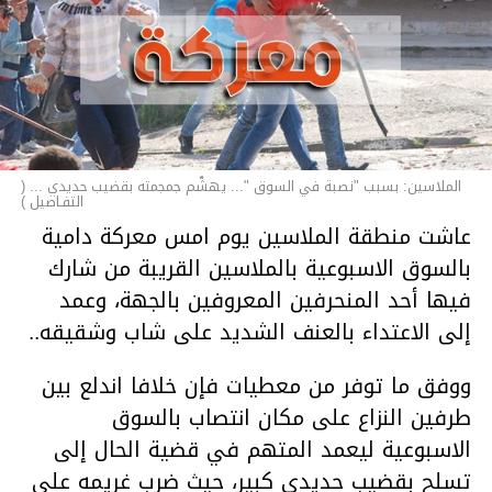
الملاسين: بسبب "نصبة في السوق "... يهشّم جمجمته بقضيب حديدي ... (
التفـاصيل )
عاشت منطقة الملاسين يوم امس معركة دامية
بالسوق الاسبوعية بالملاسين القريبة من شارك
فيها أحد المنحرفين المعروفين بالجهة، وعمد
إلى الاعتداء بالعنف الشديد على شاب وشقيقه..
ووفق ما توفر من معطيات فإن خلافا اندلع بين
طرفين النزاع على مكان انتصاب بالسوق
الاسبوعية ليعمد المتهم في قضية الحال إلى
تسلح بقضيب حديدي كبير، حيث ضرب غريمه على