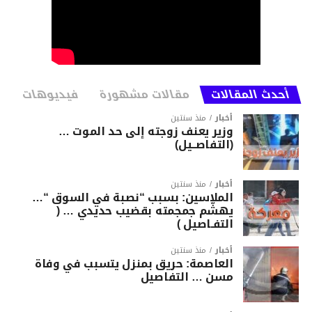
أحدث المقالات
مقالات مشهورة
فيديوهات
أخبار
منذ سنتين
وزير يعنف زوجته إلى حد الموت …
(التفاصــيل)
أخبار
منذ سنتين
الملاسين: بسبب “نصبة في السوق “…
يهشّم جمجمته بقضيب حديدي … (
التفـاصيل )
أخبار
منذ سنتين
العاصمة: حريق بمنزل يتسبب في وفاة
مسن … التفاصيل