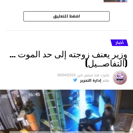
اضغط للتعليق
أخبار
وزير يعنف زوجته إلى حد الموت …
(التفاصــيل)
نشرت
منذ سنتين
فى
06/04/2024
بقلم
إدارة التحرير