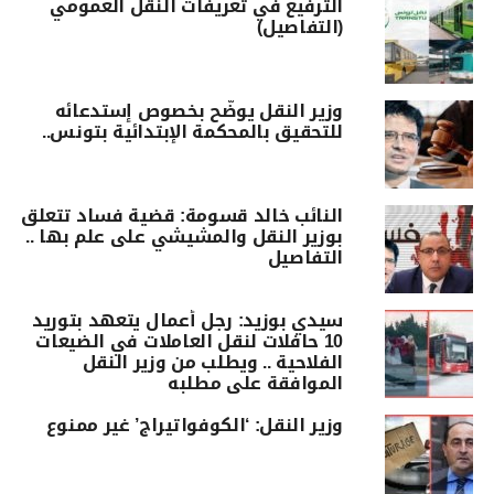
الترفيع في تعريفات النقل العمومي
(التفاصيل)
وزير النقل يوضّح بخصوص إستدعائه
للتحقيق بالمحكمة الإبتدائية بتونس..
النائب خالد قسومة: قضية فساد تتعلق
بوزير النقل والمشيشي على علم بها ..
التفاصيل
سيدي بوزيد: رجل أعمال يتعهد بتوريد
10 حافلات لنقل العاملات في الضيعات
الفلاحية .. ويطلب من وزير النقل
الموافقة على مطلبه
وزير النقل: ‘الكوفواتيراج’ غير ممنوع