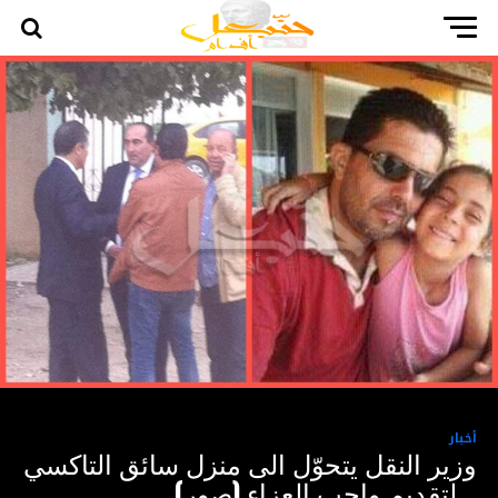
أخبار
وزير النقل يتحوّل الى منزل سائق التاكسي
.. لتقديم واجب العزاء (صور)