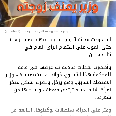
وزير يعنف زوجته إلى حد الموت ... (التفاصــيل)
استحوذت محاكمة وزير سابق متهم بضرب زوجته
حتى الموت على اهتمام الرأي العام في
كازاخستان.
وأظهرت لقطات صادمة تم عرضها في قاعة
المحكمة هذا الأسبوع، كوانديك بيشيمباييف، وزير
الاقتصاد السابق، وهو يركل ويضرب بشكل متكرر
امرأة شابة نحيلة ترتدي معطفا، ويسحبها من
شعرها.
وعثر على المرأة، سلطانات نوكينوفا، البالغة من