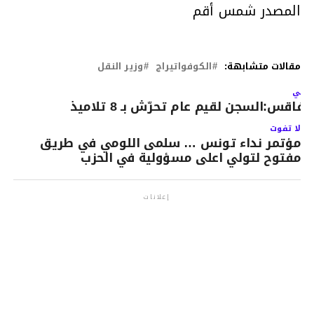
المصدر شمس أقم
مقالات متشابهة:
الكوفواتيراج
وزير النقل
لتالي
فاقس:السجن لقيم عام تحرّش بـ 8 تلاميذ
لا تفوت
مؤتمر نداء تونس … سلمى اللومي في طريق
مفتوح لتولي اعلى مسؤولية في الحزب
إعلانات