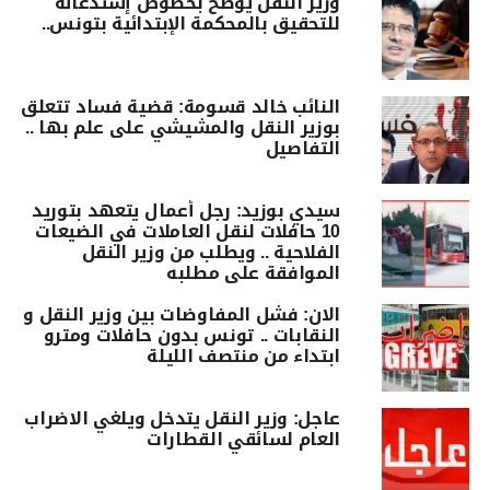
وزير النقل يوضّح بخصوص إستدعائه
للتحقيق بالمحكمة الإبتدائية بتونس..
النائب خالد قسومة: قضية فساد تتعلق
بوزير النقل والمشيشي على علم بها ..
التفاصيل
سيدي بوزيد: رجل أعمال يتعهد بتوريد
10 حافلات لنقل العاملات في الضيعات
الفلاحية .. ويطلب من وزير النقل
الموافقة على مطلبه
الان: فشل المفاوضات بين وزير النقل و
النقابات .. تونس بدون حافلات ومترو
ابتداء من منتصف الليلة
عاجل: وزير النقل يتدخل ويلغي الاضراب
العام لسائقي القطارات