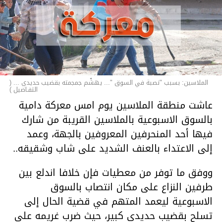
الملاسين: بسبب "نصبة في السوق "... يهشّم جمجمته بقضيب حديدي ... (
التفـاصيل )
عاشت منطقة الملاسين يوم امس معركة دامية
بالسوق الاسبوعية بالملاسين القريبة من شارك
فيها أحد المنحرفين المعروفين بالجهة، وعمد
إلى الاعتداء بالعنف الشديد على شاب وشقيقه..
ووفق ما توفر من معطيات فإن خلافا اندلع بين
طرفين النزاع على مكان انتصاب بالسوق
الاسبوعية ليعمد المتهم في قضية الحال إلى
تسلح بقضيب حديدي كبير، حيث ضرب غريمه على