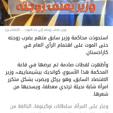
وزير يعنف زوجته إلى حد الموت ... (التفاصــيل)
استحوذت محاكمة وزير سابق متهم بضرب زوجته
حتى الموت على اهتمام الرأي العام في
كازاخستان.
وأظهرت لقطات صادمة تم عرضها في قاعة
المحكمة هذا الأسبوع، كوانديك بيشيمباييف، وزير
الاقتصاد السابق، وهو يركل ويضرب بشكل متكرر
امرأة شابة نحيلة ترتدي معطفا، ويسحبها من
شعرها.
وعثر على المرأة، سلطانات نوكينوفا، البالغة من