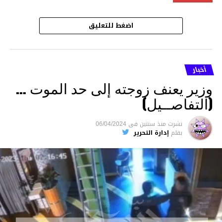
اضغط للتعليق
أخبار
وزير يعنف زوجته إلى حد الموت …
(التفاصــيل)
نشرت
منذ سنتين
فى
06/04/2024
بقلم
إدارة التحرير