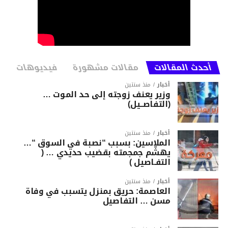
أحدث المقالات
مقالات مشهورة
فيديوهات
أخبار
منذ سنتين
وزير يعنف زوجته إلى حد الموت …
(التفاصــيل)
أخبار
منذ سنتين
الملاسين: بسبب “نصبة في السوق “…
يهشّم جمجمته بقضيب حديدي … (
التفـاصيل )
أخبار
منذ سنتين
العاصمة: حريق بمنزل يتسبب في وفاة
مسن … التفاصيل