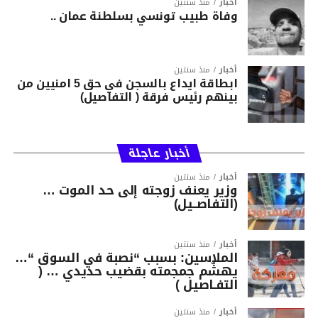
أخبار
منذ سنتين
وفاة طبيب تونسي بسلطنة عمان ..
أخبار
منذ سنتين
ابطاقة ايداع بالسجن في حق 5 امنيين من
بينهم رئيس فرقة ( التفاصيل)
أخبار عاجلة
أخبار
منذ سنتين
وزير يعنف زوجته إلى حد الموت …
(التفاصــيل)
أخبار
منذ سنتين
الملاسين: بسبب “نصبة في السوق “…
يهشّم جمجمته بقضيب حديدي … (
التفـاصيل )
أخبار
منذ سنتين