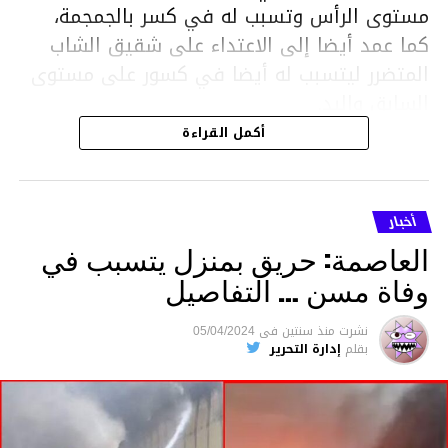
مستوى الرأس وتسبب له في كسر بالجمجمة،
كما عمد أيضا إلى الاعتداء على شقيق الشاب
المتضرر ليتسبب له أيضا في كسور على مستوى
السابق واليد.
هذا وقد تمكن أعوان مركز الأمن الوطني بحي
أكمل القراءة
هلال في توقيت قياسي من محاصرة المشتبه به
والقبض عليه وإحالته على التحقيق في خصوص
ما نُسبه إليه.
أخبار
العاصمة: حريق بمنزل يتسبب في
وفاة مسن … التفاصيل
متابعة
نشرت
منذ سنتين
فى
05/04/2024
بقلم
إدارة التحرير
قسم الاخبار