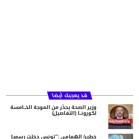
قد يعجبك أيضا
وزير الصحة يحذّر من الموجة الخــامسة
لكورونــا (التفاصيل)
خطير/ الهمامي :”تونس دخلت رسميا