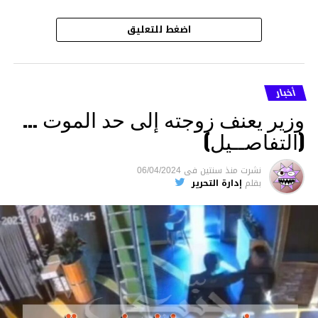
اضغط للتعليق
أخبار
وزير يعنف زوجته إلى حد الموت …
(التفاصــيل)
نشرت
منذ سنتين
فى
06/04/2024
بقلم
إدارة التحرير