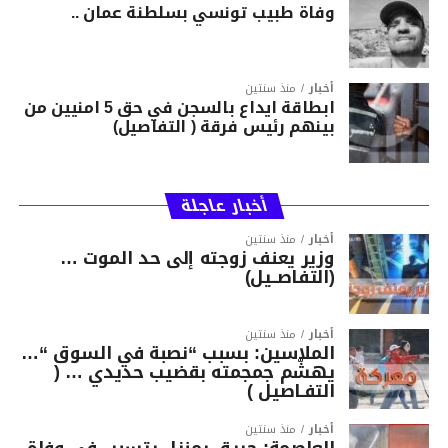
وفاة طبيب تونسي بسلطنة عمان ..
أخبار
منذ سنتين
ابطاقة ايداع بالسجن في حق 5 امنيين من
بينهم رئيس فرقة ( التفاصيل)
أخبار عاجلة
أخبار
منذ سنتين
وزير يعنف زوجته إلى حد الموت …
(التفاصــيل)
أخبار
منذ سنتين
الملاسين: بسبب “نصبة في السوق “…
يهشّم جمجمته بقضيب حديدي … (
التفـاصيل )
أخبار
منذ سنتين
العاصمة: حريق بمنزل يتسبب في وفاة