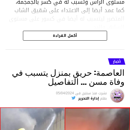
مستوى الرأس وتسبب له في كسر بالجمجمة،
كما عمد أيضا إلى الاعتداء على شقيق الشاب
المتضرر ليتسبب له أيضا في كسور على مستوى
السابق واليد.
هذا وقد تمكن أعوان مركز الأمن الوطني بحي
أكمل القراءة
هلال في توقيت قياسي من محاصرة المشتبه به
والقبض عليه وإحالته على التحقيق في خصوص
ما نُسبه إليه.
أخبار
العاصمة: حريق بمنزل يتسبب في
وفاة مسن … التفاصيل
متابعة
نشرت
منذ سنتين
فى
05/04/2024
بقلم
إدارة التحرير
قسم الاخبار