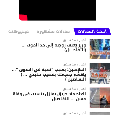
أحدث المقالات
مقالات مشهورة
فيديوهات
أخبار
منذ سنتين
وزير يعنف زوجته إلى حد الموت …
(التفاصــيل)
أخبار
منذ سنتين
الملاسين: بسبب “نصبة في السوق “…
يهشّم جمجمته بقضيب حديدي … (
التفـاصيل )
أخبار
منذ سنتين
العاصمة: حريق بمنزل يتسبب في وفاة
مسن … التفاصيل
أخبار
منذ سنتين