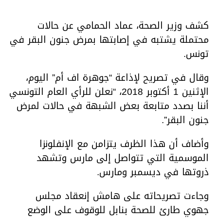
كشف وزير الصحة، عماد الحمامي عن حالات
محتملة يشتبه في إصابتها بمرض جنون البقر في
تونس.
وقال في تصريح لإذاعة “جوهرة اف أم” اليوم،
الإثنين 1 أكتوبر 2018، “نعلن للرأي العام التونسي
أننا بصدد متابعة بعض الشبهة في حالات لمرض
جنون البقر”.
وأضاف أن هذا الظرف يتزامن مع الإنفلونزا
الموسمية التي تتواصل إلى مارس وتشهد
ذروتها في ديسمبر ومارس.
وجاءت تصريحاته على هامش إنعقاد مجلس
جهوي طارئ للصحة بنابل للوقوف على الوضع