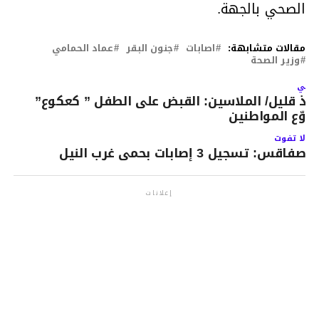
الصحي بالجهة.
مقالات متشابهة:
اصابات
جنون البقر
عماد الحمامي
وزير الصحة
لتالي
نذ قليل/ الملاسين: القبض على الطفل ” كعكوع”
روّع المواطنين
لا تفوت
صفاقس: تسجيل 3 إصابات بحمى غرب النيل
إعلانات