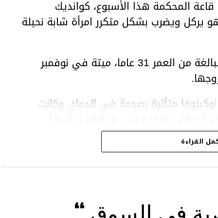
اعة المحكمة هذا الأسبوع، كوانديك
هو يركل ويضرب بشكل متكرر امرأة شابة نحيلة
وعثر على المرأة، سلطانات نوكينوفا، البالغة من العمر 31 عاما، ميتة في نوفمبر
وجها.
وكينوفا متأثرة بصدمة في الدماغ، وكانت
اك كدمات متعددة على وجهها ورأسها
مل القراءة
43 عاما) اتهامات بالتعذيب والقتل باستخدام العنف الشديد
بة في السوق “…