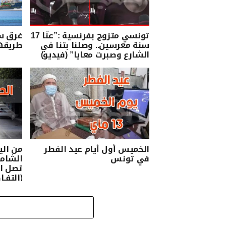
تونسي متزوج بفرنسية :”عنّا 17
غرق س
سنة معرسين.. وصلنا بتنا في
طريقها
الشارع وصبرت معايا” (فيديو)
الخميس أول أيام عيد الفطر
من الي
في تونس
الشام
(التفـا