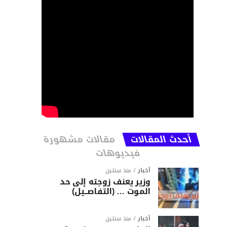
أحدث المقالات
مقالات مشهورة
فيديوهات
أخبار
منذ سنتين
وزير يعنف زوجته إلى حد
الموت … (التفاصــيل)
أخبار
منذ سنتين