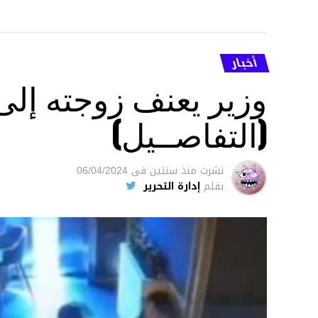
أخبار
وزير يعنف زوجته إل
(التفاصــيل)
نشرت
منذ سنتين
فى
06/04/2024
بقلم
إدارة التحرير