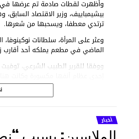
وأظهرت لقطات صادمة تم عرضها في ق
بيشيمباييف، وزير الاقتصاد السابق، و
ترتدي معطفا، ويسحبها من شعرها.
الماضي في مطعم يملكه أحد أقارب ز
ووفقا لتقرير الطبيب الشرعي، توفيت ن
إحدى عظام أنفها مكسورة وكانت هن
وذراعيها ويديها.
أك
ويواجه بيشيمباييف (
ويواجه عقوبة السجن لمدة تصل إلى 20 عاما.
أخبار
الأخبار
الملاسين: بسبب “نص