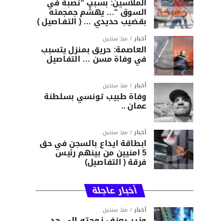
الملاسين: بسبب “نصبة في
السوق “… يهشّم جمجمته
بقضيب حديدي … ( التفـاصيل )
أخبار
منذ سنتين
العاصمة: حريق بمنزل يتسبب
في وفاة مسن … التفاصيل
أخبار
منذ سنتين
وفاة طبيب تونسي بسلطنة
عمان ..
أخبار
منذ سنتين
ابطاقة ايداع بالسجن في حق
5 امنيين من بينهم رئيس
فرقة ( التفاصيل)
أخبار عاجلة
أخبار
منذ سنتين
وزير يعنف زوجته إلى حد