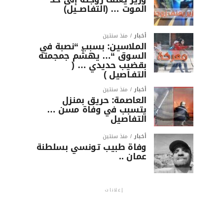
الموت … (التفاصــيل)
أخبار
منذ سنتين
الملاسين: بسبب “نصبة في
السوق “… يهشّم جمجمته
بقضيب حديدي … (
التفـاصيل )
أخبار
منذ سنتين
العاصمة: حريق بمنزل
يتسبب في وفاة مسن …
التفاصيل
أخبار
منذ سنتين
وفاة طبيب تونسي بسلطنة
عمان ..
إعلانات