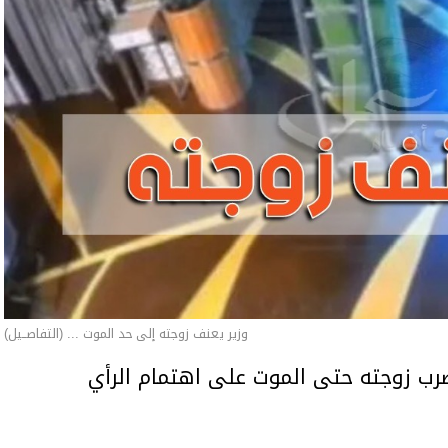
وزير يعنف زوجته إلى حد الموت ... (التفاصــيل)
ب زوجته حتى الموت على اهتمام الرأي