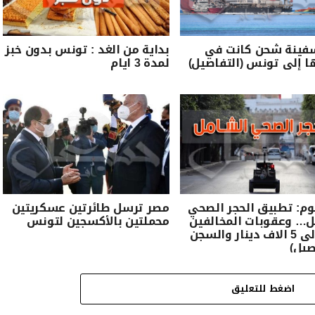
فينة شحن كانت في
بداية من الغد : تونس بدون خبز
 إلى تونس (التفاصيل)
لمدة 3 ايام
وم: تطبيق الحجر الصحي
مصر ترسل طائرتين عسكريتين
ل… وعقوبات المخالفين
محملتين بالأكسجين لتونس
تصل الى 5 الاف دينار والسجن
صيل)
اضغط للتعليق