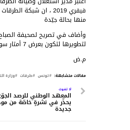
منها بحالة جيّدة
وأضاف في تصريح لصحيفة الصباح، 
لتطويرها لتكون بعرض 7 أمتار سواءا كانت وطنية أو جهوية أو محلية.
م.ض
مقالات متشابهة:
تونس
طرقات
وزارة ال
لا تفوت
المعهد الوطني للرصد الجوّ
يحذّر في نشرةٍ خاصّة من موجة
جديدة