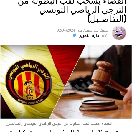
الترجي الرياضي التونسي
(التفاصـيل)
نشرت
منذ سنتين
فى
02/04/2024
بقلم
إدارة التحرير
القضاء يسحب لقب البطولة من الترجي الرياضي التونسي (التفاصـيل)