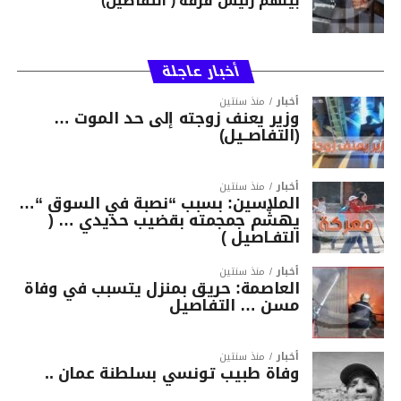
بينهم رئيس فرقة ( التفاصيل)
أخبار عاجلة
أخبار
منذ سنتين
وزير يعنف زوجته إلى حد الموت …
(التفاصــيل)
أخبار
منذ سنتين
الملاسين: بسبب “نصبة في السوق “…
يهشّم جمجمته بقضيب حديدي … (
التفـاصيل )
أخبار
منذ سنتين
العاصمة: حريق بمنزل يتسبب في وفاة
مسن … التفاصيل
أخبار
منذ سنتين
وفاة طبيب تونسي بسلطنة عمان ..