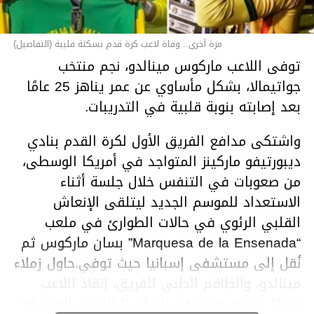
مرة أخرى.. وفاة لاعب كرة قدم بسكتة قلبية (التفاصيل)
توفى اللاعب ماركوس مينالدو، نجم منتخب
جواتيمالا، بشكل مأساوي عن عمر يناهز 25 عامًا
بعد إصابته بنوبة قلبية في التدريبات.
واشتكى مدافع الفريق الأول لكرة القدم بنادي
ديبورتيفو ماركينز المتواجد في أمريكا الوسطى،
من صعوبات في التنفس خلال جلسة أثناء
الاستعداد للموسم الجديد ليتلقى الإنعاش
القلبي الرئوي في حالات الطوارئ في ملعب
“Marquesa de la Ensenada” بسان ماركوس ثم
نُقل إلى مستشفى إسبانيا حيث توفي.حاول زملاء
مينالدو، والطاقم الطبي للفريق، إنقاذ اللاعب
بشكل سريع، وتم نقل الشاب البالغ من العمر 25