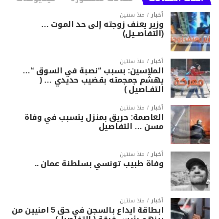
أخبار
منذ سنتين
وزير يعنف زوجته إلى حد الموت …
(التفاصــيل)
أخبار
منذ سنتين
الملاسين: بسبب “نصبة في السوق “…
يهشّم جمجمته بقضيب حديدي … (
التفـاصيل )
أخبار
منذ سنتين
العاصمة: حريق بمنزل يتسبب في وفاة
مسن … التفاصيل
أخبار
منذ سنتين
وفاة طبيب تونسي بسلطنة عمان ..
أخبار
منذ سنتين
ابطاقة ايداع بالسجن في حق 5 امنيين من