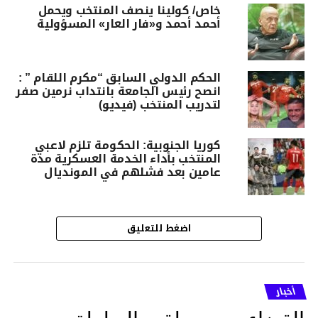
خاص/ كولينا ينصف المنتخب ويحمل
أحمد أحمد و«فار العار» المسؤولية
الحكم الدولي السابق “مكرم اللقام ” :
انصح رئيس الجامعة بانتداب نرمين صفر
لتدريب المنتخب (فيديو)
كوريا الجنوبية: الحكومة تلزم لاعبي
المنتخب بأداء الخدمة العسكرية مدة
عامين بعد فشلهم في المونديال
اضغط للتعليق
أخبار
القضاء يسحب لقب البطولة من