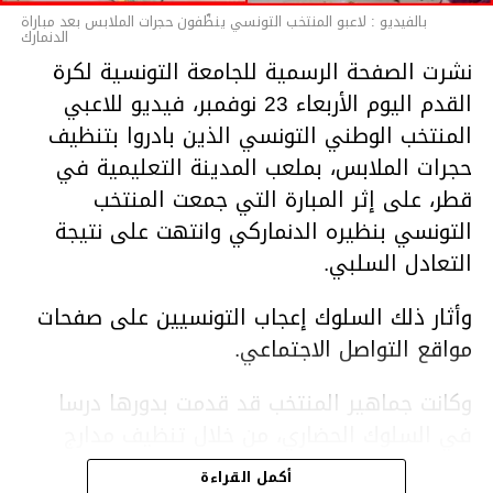
بالفيديو : لاعبو المنتخب التونسي ينظّفون حجرات الملابس بعد مباراة
الدنمارك
نشرت الصفحة الرسمية للجامعة التونسية لكرة
القدم اليوم الأربعاء 23 نوفمبر، فيديو للاعبي
المنتخب الوطني التونسي الذين بادروا بتنظيف
حجرات الملابس، بملعب المدينة التعليمية في
قطر، على إثر المبارة التي جمعت المنتخب
التونسي بنظيره الدنماركي وانتهت على نتيجة
التعادل السلبي.
وأثار ذلك السلوك إعجاب التونسيين على صفحات
مواقع التواصل الاجتماعي.
وكانت جماهير المنتخب قد قدمت بدورها درسا
في السلوك الحضاري، من خلال تنظيف مدارج
الملعب في أعقاب المباراة.
أكمل القراءة