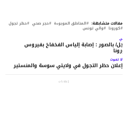
مقالات متشابهة:
المناطق الموبوءة
حجر صحي
حظر تجول
كورونا
والي تونس
لتالي
اجل/ بالصور ‏: ‏إصابة ‏إلياس ‏الفخفاخ ‏بفيروس
كورونا ‏
لا تفوت
إعلان حظر التجول في ولايتي سوسة والمنستير
إعلانات