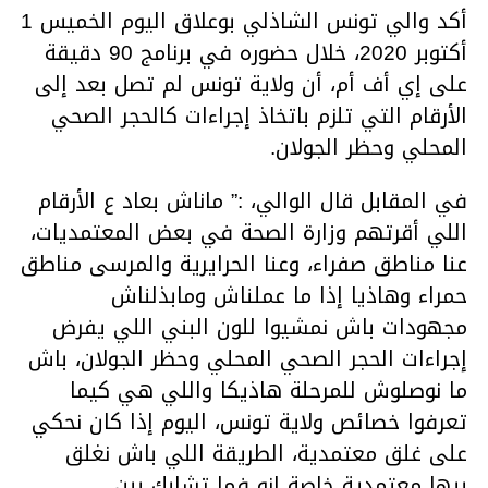
أكد والي تونس الشاذلي بوعلاق اليوم الخميس 1
أكتوبر 2020، خلال حضوره في برنامج 90 دقيقة
على إي أف أم، أن ولاية تونس لم تصل بعد إلى
الأرقام التي تلزم باتخاذ إجراءات كالحجر الصحي
المحلي وحظر الجولان.
في المقابل قال الوالي، :” ماناش بعاد ع الأرقام
اللي أقرتهم وزارة الصحة في بعض المعتمديات،
عنا مناطق صفراء، وعنا الحرايرية والمرسى مناطق
حمراء وهاذيا إذا ما عملناش ومابذلناش
مجهودات باش نمشيوا للون البني اللي يفرض
إجراءات الحجر الصحي المحلي وحظر الجولان، باش
ما نوصلوش للمرحلة هاذيكا واللي هي كيما
تعرفوا خصائص ولاية تونس، اليوم إذا كان نحكي
على غلق معتمدية، الطريقة اللي باش نغلق
بيها معتمدية خاصة إنو فما تشابك بين