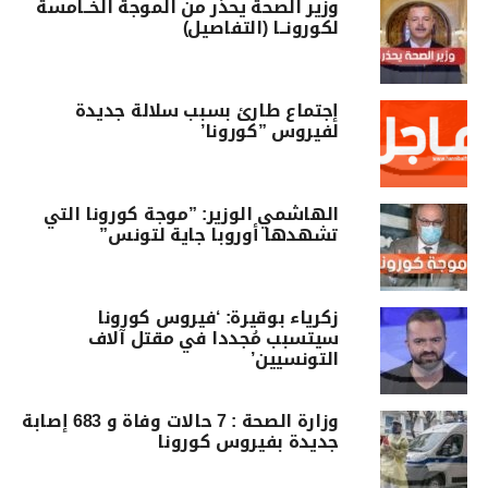
وزير الصحة يحذّر من الموجة الخــامسة
لكورونــا (التفاصيل)
إجتماع طارئ بسبب سلالة جديدة
لفيروس ”كورونا’
الهاشمي الوزير: ”موجة كورونا التي
تشهدها أوروبا جاية لتونس”
زكرياء بوقيرة: ‘فيروس كورونا
سيتسبب مُجددا في مقتل آلاف
التونسيين’
وزارة الصحة : 7 حالات وفاة و 683 إصابة
جديدة بفيروس كورونا