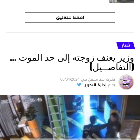
اضغط للتعليق
أخبار
وزير يعنف زوجته إلى حد الموت …
(التفاصــيل)
نشرت
منذ سنتين
فى
06/04/2024
بقلم
إدارة التحرير