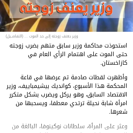
وزير يعنف زوجته إلى حد الموت ... (التفاصــيل)
استحوذت محاكمة وزير سابق متهم بضرب زوجته
حتى الموت على اهتمام الرأي العام في
كازاخستان.
وأظهرت لقطات صادمة تم عرضها في قاعة
المحكمة هذا الأسبوع، كوانديك بيشيمباييف، وزير
الاقتصاد السابق، وهو يركل ويضرب بشكل متكرر
امرأة شابة نحيلة ترتدي معطفا، ويسحبها من
شعرها.
وعثر على المرأة، سلطانات نوكينوفا، البالغة من