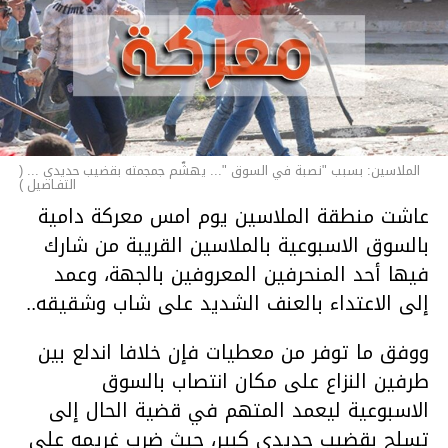
الملاسين: بسبب "نصبة في السوق "... يهشّم جمجمته بقضيب حديدي ... (
التفـاصيل )
عاشت منطقة الملاسين يوم امس معركة دامية
بالسوق الاسبوعية بالملاسين القريبة من شارك
فيها أحد المنحرفين المعروفين بالجهة، وعمد
إلى الاعتداء بالعنف الشديد على شاب وشقيقه..
ووفق ما توفر من معطيات فإن خلافا اندلع بين
طرفين النزاع على مكان انتصاب بالسوق
الاسبوعية ليعمد المتهم في قضية الحال إلى
تسلح بقضيب حديدي كبير، حيث ضرب غريمه على