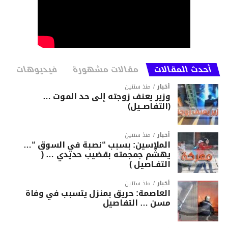
أحدث المقالات
مقالات مشهورة
فيديوهات
أخبار
منذ سنتين
وزير يعنف زوجته إلى حد الموت …
(التفاصــيل)
أخبار
منذ سنتين
الملاسين: بسبب “نصبة في السوق “…
يهشّم جمجمته بقضيب حديدي … (
التفـاصيل )
أخبار
منذ سنتين
العاصمة: حريق بمنزل يتسبب في وفاة
مسن … التفاصيل