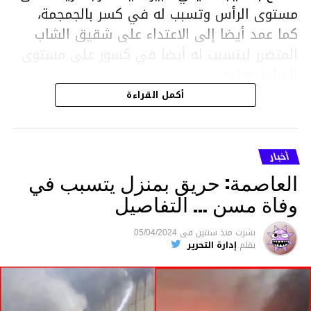
مستوى الرأس وتسبب له في كسر بالجمجمة،
كما عمد أيضا إلى الاعتداء على شقيق الشاب
المتضرر ليتسبب له أيضا في كسور على مستوى
السابق واليد.
هذا وقد تمكن أعوان مركز الأمن الوطني بحي
أكمل القراءة
هلال في توقيت قياسي من محاصرة المشتبه به
والقبض عليه وإحالته على التحقيق في خصوص
ما نُسبه إليه.
أخبار
العاصمة: حريق بمنزل يتسبب في
وفاة مسن … التفاصيل
متابعة
نشرت
منذ سنتين
فى
05/04/2024
بقلم
إدارة التحرير
قسم الاخبار