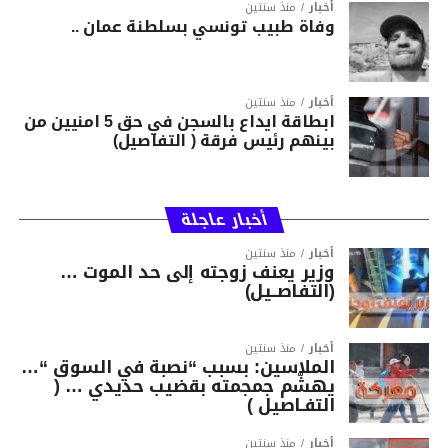
أخبار
منذ سنتين
وفاة طبيب تونسي بسلطنة عمان ..
أخبار
منذ سنتين
ابطاقة ايداع بالسجن في حق 5 امنيين من
بينهم رئيس فرقة ( التفاصيل)
أخبار عاجلة
أخبار
منذ سنتين
وزير يعنف زوجته إلى حد الموت …
(التفاصــيل)
أخبار
منذ سنتين
الملاسين: بسبب “نصبة في السوق “…
يهشّم جمجمته بقضيب حديدي … (
التفـاصيل )
أخبار
منذ سنتين