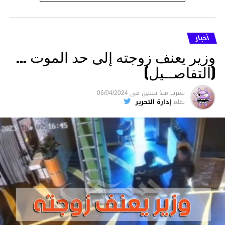
أخبار
وزير يعنف زوجته إلى حد الموت …
(التفاصــيل)
نشرت
منذ سنتين
فى
06/04/2024
بقلم
إدارة التحرير