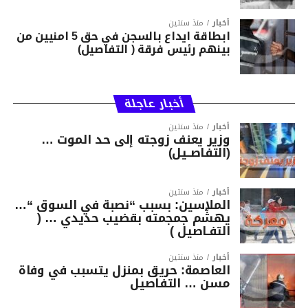
أخبار
منذ سنتين
ابطاقة ايداع بالسجن في حق 5 امنيين من
بينهم رئيس فرقة ( التفاصيل)
أخبار عاجلة
أخبار
منذ سنتين
وزير يعنف زوجته إلى حد الموت …
(التفاصــيل)
أخبار
منذ سنتين
الملاسين: بسبب “نصبة في السوق “…
يهشّم جمجمته بقضيب حديدي … (
التفـاصيل )
أخبار
منذ سنتين
العاصمة: حريق بمنزل يتسبب في وفاة
مسن … التفاصيل