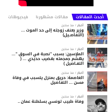
أحدث المقالات
مقالات مشهورة
فيديوهات
أخبار
منذ سنتين
وزير يعنف زوجته إلى حد الموت …
(التفاصــيل)
أخبار
منذ سنتين
الملاسين: بسبب “نصبة في السوق “…
يهشّم جمجمته بقضيب حديدي … (
التفـاصيل )
أخبار
منذ سنتين
العاصمة: حريق بمنزل يتسبب في وفاة
مسن … التفاصيل
أخبار
منذ سنتين
وفاة طبيب تونسي بسلطنة عمان ..