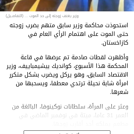
وزير يعنف زوجته إلى حد الموت ... (التفاصــيل)
استحوذت محاكمة وزير سابق متهم بضرب زوجته
حتى الموت على اهتمام الرأي العام في
كازاخستان.
وأظهرت لقطات صادمة تم عرضها في قاعة
المحكمة هذا الأسبوع، كوانديك بيشيمباييف، وزير
الاقتصاد السابق، وهو يركل ويضرب بشكل متكرر
امرأة شابة نحيلة ترتدي معطفا، ويسحبها من
شعرها.
وعثر على المرأة، سلطانات نوكينوفا، البالغة من
العمر 31 عاما، ميتة في نوفمبر الماضي في
مطعم يملكه أحد أقارب زوجها.