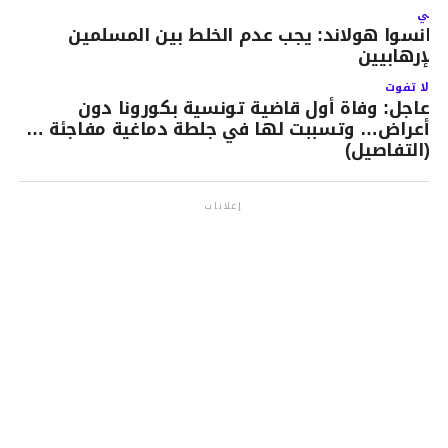
لتالي
رانسوا هولاند: يجب عدم الخلط بين المسلمين
الإرهابيين
لا تفوت
عاجل: وفاة أول قاضية تونسية بكورونا دون
أعراض… وتسببت لها في جلطة دماغية مفاجئة …
(التفاصيل)
إعلانات