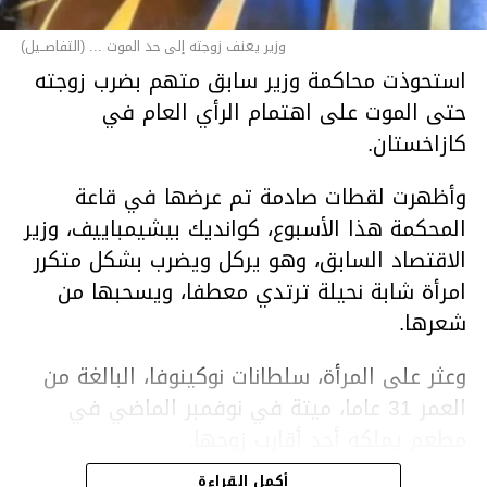
وزير يعنف زوجته إلى حد الموت ... (التفاصــيل)
استحوذت محاكمة وزير سابق متهم بضرب زوجته
حتى الموت على اهتمام الرأي العام في
كازاخستان.
وأظهرت لقطات صادمة تم عرضها في قاعة
المحكمة هذا الأسبوع، كوانديك بيشيمباييف، وزير
الاقتصاد السابق، وهو يركل ويضرب بشكل متكرر
امرأة شابة نحيلة ترتدي معطفا، ويسحبها من
شعرها.
وعثر على المرأة، سلطانات نوكينوفا، البالغة من
العمر 31 عاما، ميتة في نوفمبر الماضي في
مطعم يملكه أحد أقارب زوجها.
أكمل القراءة