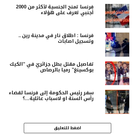
فرنسا تمنح الجنسية لأكثر من 2000
أجنبي تعرف على هؤلاء
فرنسا : اطلاق نار في مدينة رين ..
وتسجيل اصابات
تفاصيل مقتل بطل جزائريّ في “الكيك
بوكسينغ” رميا بالرصاص
سفر رئيس الحكومة إلى فرنسا لقضاء
رأس السنة او لاسباب عائلية…؟
اضغط للتعليق