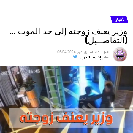
أخبار
وزير يعنف زوجته إلى حد الموت …
(التفاصــيل)
نشرت
منذ سنتين
فى
06/04/2024
بقلم
إدارة التحرير