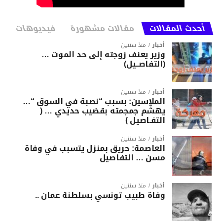
أحدث المقالات
مقالات مشهورة
فيديوهات
أخبار
منذ سنتين
وزير يعنف زوجته إلى حد الموت …
(التفاصــيل)
أخبار
منذ سنتين
الملاسين: بسبب “نصبة في السوق “…
يهشّم جمجمته بقضيب حديدي … (
التفـاصيل )
أخبار
منذ سنتين
العاصمة: حريق بمنزل يتسبب في وفاة
مسن … التفاصيل
أخبار
منذ سنتين
وفاة طبيب تونسي بسلطنة عمان ..