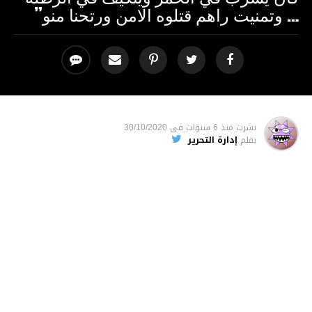
… وتمنيت راهم قتلوه الامن ورتحنا منو”
نشرت
منذ 6 سنوات
فى
30/10/2020
بقلم
إدارة التحرير