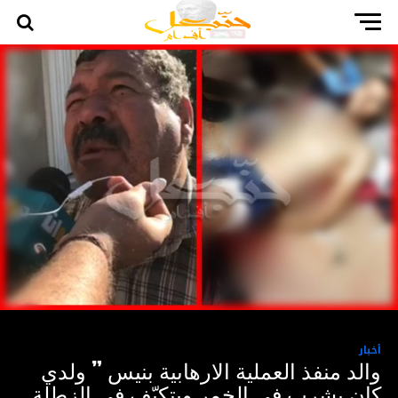
أخبار
والد منفذ العملية الارهابية بنيس ” ولدي
كان يشرب في الخمر ويتكيّف في الزطلة