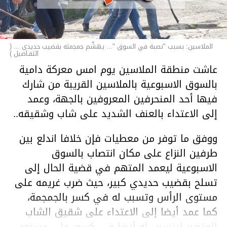
الملاسين: بسبب "نصبة في السوق "... يهشّم جمجمته بقضيب حديدي ... (
التفـاصيل )
عاشت منطقة الملاسين يوم امس معركة دامية
بالسوق الاسبوعية بالملاسين القريبة من شارك
فيها أحد المنحرفين المعروفين بالجهة، وعمد
إلى الاعتداء بالعنف الشديد على شاب وشقيقه..
ووفق ما توفر من معطيات فإن خلافا اندلع بين
طرفين النزاع على مكان انتصاب بالسوق
الاسبوعية ليعمد المتهم في قضية الحال إلى
تسلح بقضيب حديدي كبير، حيث ضرب غريمه على
مستوى الرأس وتسبب له في كسر بالجمجمة،
كما عمد أيضا إلى الاعتداء على شقيق الشاب
المتضرر ليتسبب له أيضا في كسور على مستوى