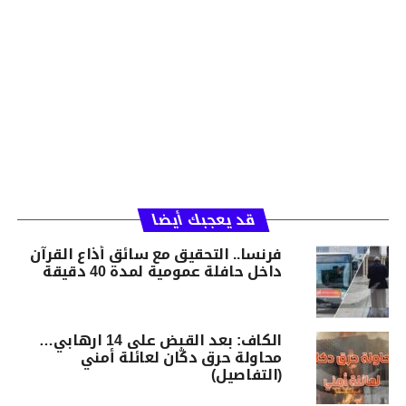
قد يعجبك أيضا
فرنسا.. التحقيق مع سائق أذاع القرآن
داخل حافلة عمومية لمدة 40 دقيقة
الكاف: بعد القبض على 14 ارهابي…
محاولة حرق دكّان لعائلة أمني
(التفاصيل)