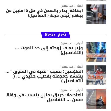
أخبار
منذ سنتين
ابطاقة ايداع بالسجن في حق 5 امنيين من
بينهم رئيس فرقة ( التفاصيل)
أخبار عاجلة
أخبار
منذ سنتين
وزير يعنف زوجته إلى حد الموت …
(التفاصــيل)
أخبار
منذ سنتين
الملاسين: بسبب “نصبة في السوق “…
يهشّم جمجمته بقضيب حديدي … (
التفـاصيل )
أخبار
منذ سنتين
العاصمة: حريق بمنزل يتسبب في وفاة
مسن … التفاصيل