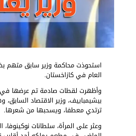
استحوذت محاكمة وزير سابق متهم بضر
العام في كازاخستان.
وأظهرت لقطات صادمة تم عرضها في ق
بيشيمباييف، وزير الاقتصاد السابق، و
ترتدي معطفا، ويسحبها من شعرها.
الماضي في مطعم يملكه أحد أقارب ز