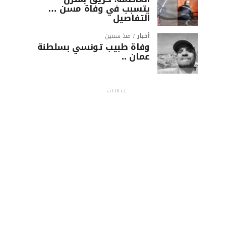
يتسبب في وفاة مسن …
التفاصيل
أخبار
منذ سنتين
وفاة طبيب تونسي بسلطنة
عمان ..
إعلانات