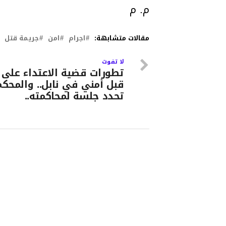
م. م
مقالات متشابهة:
اجرام
امن
جريمة قتل
لا تفوت
تطورات قضية الاعتداء على
قبل أمني في نابل.. والمحكم
تحدد جلسة لمحاكمته..