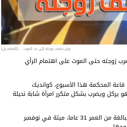
وزير يعنف زوجته إلى حد الموت ... (التفاصــيل)
ب زوجته حتى الموت على اهتمام الرأي
اعة المحكمة هذا الأسبوع، كوانديك
هو يركل ويضرب بشكل متكرر امرأة شابة نحيلة
وعثر على المرأة، سلطانات نوكينوفا، البالغة من العمر 31 عاما، ميتة في نوفمبر
وجها.