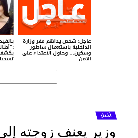
عاجل: شخص يداهم مقر وزارة
بالفيد
الداخلية باستعمال ساطور
:”أطال
وسكين… وحاول الاعتداء على
بكشف 
الامن
تسجيلا
أطراف
أخبار
وزير يعنف زوجته إل