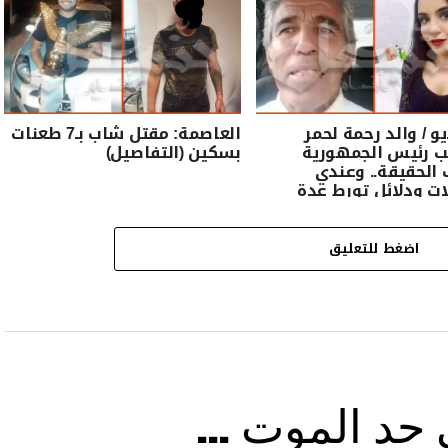
يو / والد رحمة لحمر
العاصمة: مقتل شاب بـ7 طعنات
ب رئيس الجمهورية
بسكين (التفاصيل)
الحقيقة.. وعندي
ت ودلائل تورط عدة
”
اضغط للتعليق
ى حد الموت …