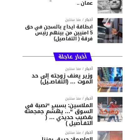
عمان ..
أخبار
منذ سنتين
ابطاقة ايداع بالسجن في حق
5 امنيين من بينهم رئيس
فرقة ( التفاصيل)
أخبار عاجلة
أخبار
منذ سنتين
وزير يعنف زوجته إلى حد
الموت … (التفاصــيل)
أخبار
منذ سنتين
الملاسين: بسبب “نصبة في
السوق “… يهشّم جمجمته
بقضيب حديدي … (
التفـاصيل )
أخبار
منذ سنتين
العاصمة: حريق بمنزل