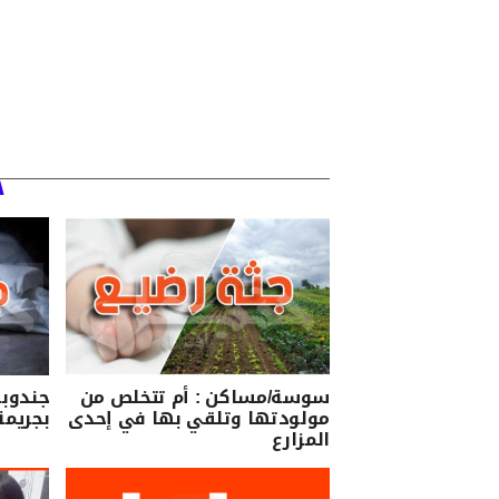
سوسة/مساكن : أم تتخلص من
جندوبة
مولودتها وتلقي بها في إحدى
بجريمة
المزارع