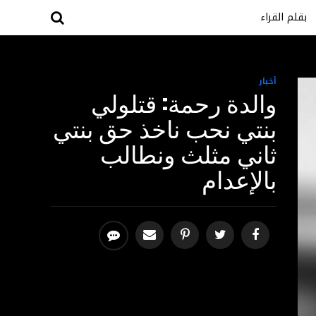
بقلم القراء
أخبار
والدة رحمة: قتلولي
بنتي نحب ناخذ حق بنتي
ثاني مثلث ونطالب
بالإعدام