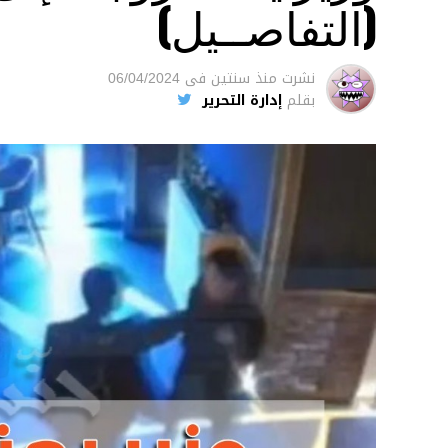
(التفاصــيل)
نشرت
منذ سنتين
فى
06/04/2024
بقلم
إدارة التحرير