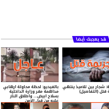
قد يعجبك أيضا
: شجار بين تلاميذ ينتهي
بالفيديو: لحظة محاولة ارهابي
 قتل (التفاصيل)
مداهمة مقر وزارة الداخلية
بسلاح ابيض… واطلاق النار
عليه من قبل الامن