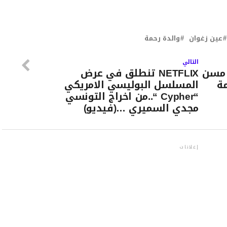
عين زغوان
والدة رحمة
التالي
 مسن
NETFLIX تنطلق في عرض
ة
المسلسل البوليسي الامريكي
“Cypher “..من اخراج التونسي
مجدي السميري …(فيديو)
إعلانات