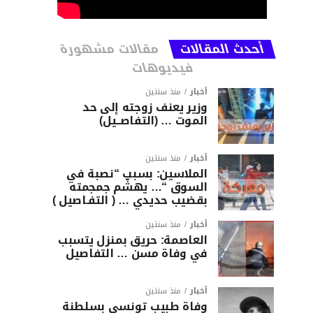
أحدث المقالات
مقالات مشهورة
فيديوهات
أخبار
منذ سنتين
وزير يعنف زوجته إلى حد
الموت … (التفاصــيل)
أخبار
منذ سنتين
الملاسين: بسبب “نصبة في
السوق “… يهشّم جمجمته
بقضيب حديدي … ( التفـاصيل )
أخبار
منذ سنتين
العاصمة: حريق بمنزل يتسبب
في وفاة مسن … التفاصيل
أخبار
منذ سنتين
وفاة طبيب تونسي بسلطنة