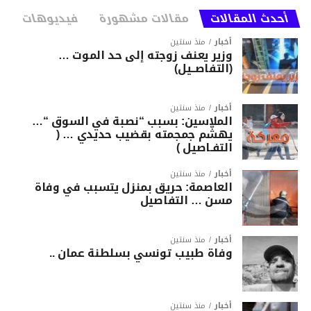
أحدث المقالات
مقالات مشهورة
فيديوهات
أخبار
منذ سنتين
وزير يعنف زوجته إلى حد الموت …
(التفاصــيل)
أخبار
منذ سنتين
الملاسين: بسبب “نصبة في السوق “…
يهشّم جمجمته بقضيب حديدي … (
التفـاصيل )
أخبار
منذ سنتين
العاصمة: حريق بمنزل يتسبب في وفاة
مسن … التفاصيل
أخبار
منذ سنتين
وفاة طبيب تونسي بسلطنة عمان ..
أخبار
منذ سنتين