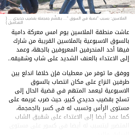
الملاسين: بسبب "نصبة في السوق "... يهشّم جمجمته بقضيب حديدي ... (
التفـاصيل )
عاشت منطقة الملاسين يوم امس معركة دامية
بالسوق الاسبوعية بالملاسين القريبة من شارك
فيها أحد المنحرفين المعروفين بالجهة، وعمد
إلى الاعتداء بالعنف الشديد على شاب وشقيقه..
ووفق ما توفر من معطيات فإن خلافا اندلع بين
طرفين النزاع على مكان انتصاب بالسوق
الاسبوعية ليعمد المتهم في قضية الحال إلى
تسلح بقضيب حديدي كبير، حيث ضرب غريمه على
مستوى الرأس وتسبب له في كسر بالجمجمة،
كما عمد أيضا إلى الاعتداء على شقيق الشاب
المتضرر ليتسبب له أيضا في كسور على مستوى
السابق واليد.