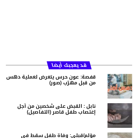
قد يعجبك أيضا
قفصة: عون حرس يتعرض لعملية دهس
من قبل مهرّب (صور)
نابل : القبض على شخصين من أجل
إغتصاب طفل قاصر (التفاصيل)
مؤلم/قبلي: وفاة طفل سقط في