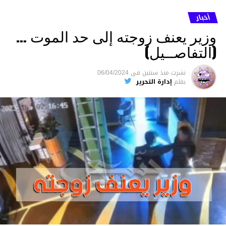
أخبار
وزير يعنف زوجته إلى حد الموت …
(التفاصــيل)
نشرت
منذ سنتين
فى
06/04/2024
بقلم
إدارة التحرير