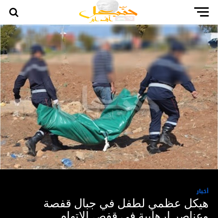
أخبار
هيكل عظمي لطفل في جبال قفصة
وعناصر إرهابية في قفص الاتهام