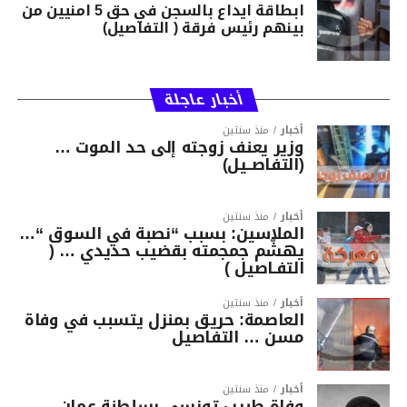
ابطاقة ايداع بالسجن في حق 5 امنيين من
بينهم رئيس فرقة ( التفاصيل)
أخبار عاجلة
أخبار
منذ سنتين
وزير يعنف زوجته إلى حد الموت …
(التفاصــيل)
أخبار
منذ سنتين
الملاسين: بسبب “نصبة في السوق “…
يهشّم جمجمته بقضيب حديدي … (
التفـاصيل )
أخبار
منذ سنتين
العاصمة: حريق بمنزل يتسبب في وفاة
مسن … التفاصيل
أخبار
منذ سنتين
وفاة طبيب تونسي بسلطنة عمان ..