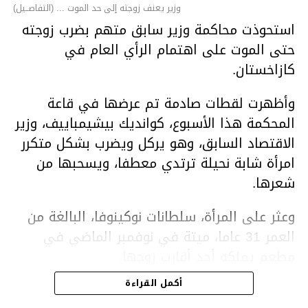
وزير يعنف زوجته إلى حد الموت ... (التفاصــيل)
استحوذت محاكمة وزير سابق متهم بضرب زوجته
حتى الموت على اهتمام الرأي العام في
كازاخستان.
وأظهرت لقطات صادمة تم عرضها في قاعة
المحكمة هذا الأسبوع، كوانديك بيشيمباييف، وزير
الاقتصاد السابق، وهو يركل ويضرب بشكل متكرر
امرأة شابة نحيلة ترتدي معطفا، ويسحبها من
شعرها.
وعثر على المرأة، سلطانات نوكينوفا، البالغة من
العمر 31 عاما، ميتة في نوفمبر الماضي في
مطعم يملكه أحد أقارب زوجها.
أكمل القراءة
ووفقا لتقرير الطبيب الشرعي، توفيت نوكينوفا