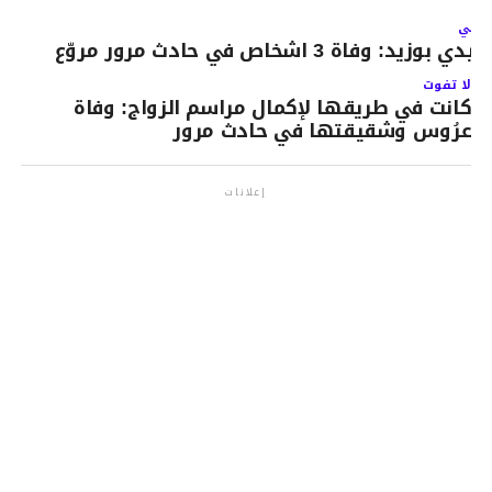
لتالي
يدي بوزيد: وفاة 3 اشخاص في حادث مرور مروّع
لا تفوت
كانت في طريقها لإكمال مراسم الزواج: وفاة
عرُوس وشقيقتها في حادث مرور
إعلانات