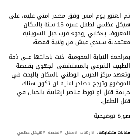
تم العثور يوم امس وفق مصدر امني عليم، على
هيكل عظمي لطفل عمره 15 سنة بالمكان
المعروف بـ«خابي روحو» قرب جبل السوينية
معتمدية سيدي عيش من ولاية قفصة،
بمراجعة النيابة العمومية اذنت باحالتها على ذمة
الطبيب الشرعي بالمستشفى الجهوي بقفصة
وتعهد مركز الحرس الوطني بالمكان بالبحث في
الموضوع وترجح مصادر امنية ان تكون هناك
جريمة قتل او تورط عناصر ارهابية بالجبال في
قتل الطفل.
صورة توضيحية
مقالات متشابهة:
ارهاب
طفل
قفصة
هيكل عظمي