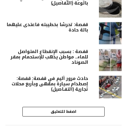
بالوعة (التفاصيل)
قفصة: تحرشا بخطيبته فاعتدى عليهما
بالة حادة
قفصة : بسبب الإنقطاع المتواصل
للماء.. مواطن يذهب للإستحمام بمقر
الصوناد
حادث مرور أليم في قفصة: قفصة:
إصطدام سيارة بمقهى وبأربع محلات
تجارية (التفـاصيل)
اضغط للتعليق