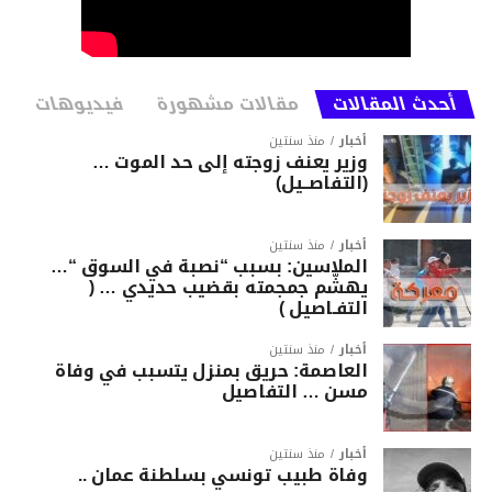
أحدث المقالات
مقالات مشهورة
فيديوهات
أخبار
منذ سنتين
وزير يعنف زوجته إلى حد الموت …
(التفاصــيل)
أخبار
منذ سنتين
الملاسين: بسبب “نصبة في السوق “…
يهشّم جمجمته بقضيب حديدي … (
التفـاصيل )
أخبار
منذ سنتين
العاصمة: حريق بمنزل يتسبب في وفاة
مسن … التفاصيل
أخبار
منذ سنتين
وفاة طبيب تونسي بسلطنة عمان ..