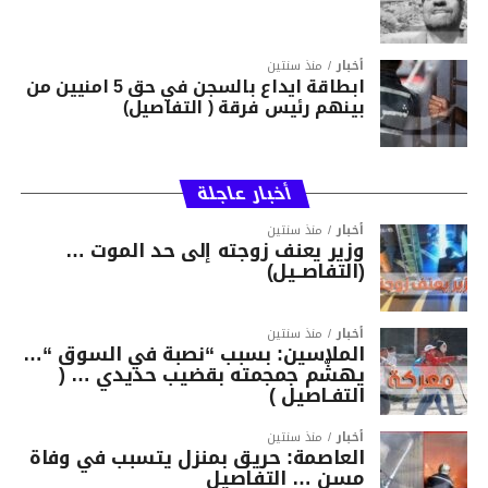
أخبار
منذ سنتين
ابطاقة ايداع بالسجن في حق 5 امنيين من
بينهم رئيس فرقة ( التفاصيل)
أخبار عاجلة
أخبار
منذ سنتين
وزير يعنف زوجته إلى حد الموت …
(التفاصــيل)
أخبار
منذ سنتين
الملاسين: بسبب “نصبة في السوق “…
يهشّم جمجمته بقضيب حديدي … (
التفـاصيل )
أخبار
منذ سنتين
العاصمة: حريق بمنزل يتسبب في وفاة
مسن … التفاصيل