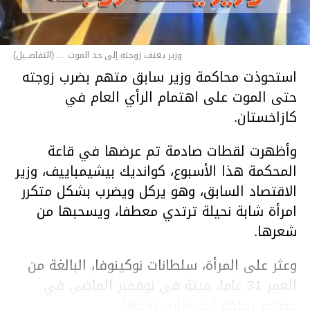
وزير يعنف زوجته إلى حد الموت ... (التفاصــيل)
استحوذت محاكمة وزير سابق متهم بضرب زوجته
حتى الموت على اهتمام الرأي العام في
كازاخستان.
وأظهرت لقطات صادمة تم عرضها في قاعة
المحكمة هذا الأسبوع، كوانديك بيشيمباييف، وزير
الاقتصاد السابق، وهو يركل ويضرب بشكل متكرر
امرأة شابة نحيلة ترتدي معطفا، ويسحبها من
شعرها.
وعثر على المرأة، سلطانات نوكينوفا، البالغة من
العمر 31 عاما، ميتة في نوفمبر الماضي في
مطعم يملكه أحد أقارب زوجها.