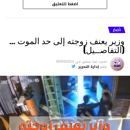
اضغط للتعليق
أخبار
وزير يعنف زوجته إلى حد الموت …
(التفاصــيل)
نشرت
منذ سنتين
فى
06/04/2024
بقلم
إدارة التحرير