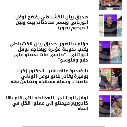
صديق ريان الكشباطي يفضح نوفل
الورتاني وينشر محادثات بينه وبين
المرحوم (صور)
مؤلم / بالصور: صديق ريان الكشباطي
يكتب تدوينة مؤثرة ويهاجم نوفل
الورتاني : “صاحبي مات بغصتو على
حقو وفلوسو”
بالفيديو/ عالمباشر : الدكتور زكريا
بوقيرة يغادر بلاتو نوفل الوتاني
غاضبا… وحملة مساندة وتضامن معه
نوفل الورتاني : المغالطة التي قام بها
كادوريم طيحتلو إلي عملوا الكل في
الماء