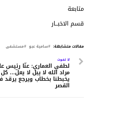
متابعة
قسم الاخبــار
مقالات متشابهة:
سامية عبو
مستشفى
لا تفوت
لطفي العماري: عنّا رئيس ع
مراد الله لا يبل لا يعلّ… كل 
يخبطنا بخطاب ويرجع يرقد 
القصر