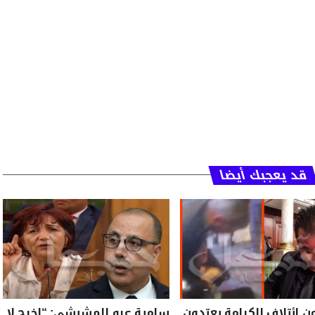
قد يعجبك أيضا
ن ائتلاف الكرامة يعتدون
سامية عبو للمشيشي: “اخرج لا