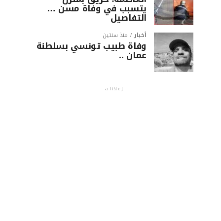
يتسبب في وفاة مسن …
التفاصيل
أخبار
منذ سنتين
وفاة طبيب تونسي بسلطنة
عمان ..
إعلانات