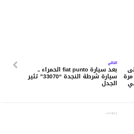
التالي
لى
بعد سيارة fiat punto الحمراء ..
مرة
سيارة شرطة النجدة “33070” تثير
في
الجدل
إعلانات