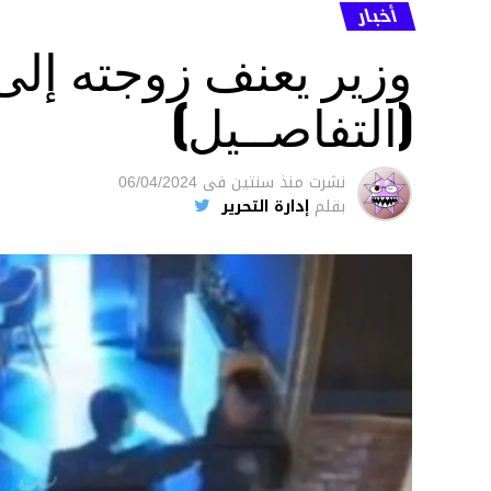
أخبار
وزير يعنف زوجته إل
(التفاصــيل)
نشرت
منذ سنتين
فى
06/04/2024
بقلم
إدارة التحرير