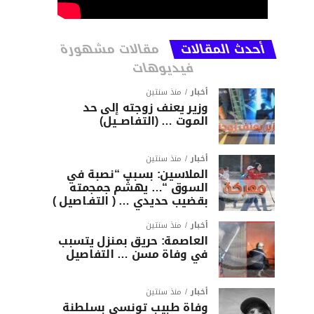
أحدث المقالات
مقالات مشهورة
فيديوهات
أخبار
منذ سنتين
وزير يعنف زوجته إلى حد
الموت … (التفاصــيل)
أخبار
منذ سنتين
الملاسين: بسبب “نصبة في
السوق “… يهشّم جمجمته
بقضيب حديدي … ( التفـاصيل )
أخبار
منذ سنتين
العاصمة: حريق بمنزل يتسبب
في وفاة مسن … التفاصيل
أخبار
منذ سنتين
وفاة طبيب تونسي بسلطنة