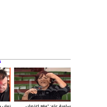
سامية عبّو: “وقع إغتصاب
نواب م