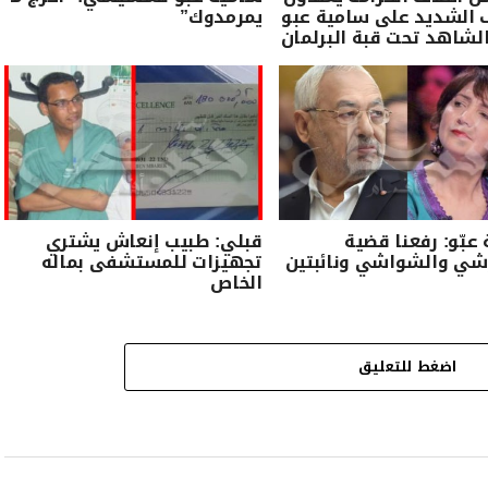
 الشديد على سامية عبو
يمرمدوك”
الشاهد تحت قبة البرلمان
عبّو: رفعنا قضية
قبلي: طبيب إنعاش يشتري
وشي والشواشي ونائبتين
تجهيزات للمستشفى بماله
الخاص
اضغط للتعليق