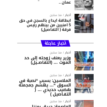
عمان ..
أخبار
منذ سنتين
ابطاقة ايداع بالسجن في حق
5 امنيين من بينهم رئيس
فرقة ( التفاصيل)
أخبار عاجلة
أخبار
منذ سنتين
وزير يعنف زوجته إلى حد
الموت … (التفاصــيل)
أخبار
منذ سنتين
الملاسين: بسبب “نصبة في
السوق “… يهشّم جمجمته
بقضيب حديدي … (
التفـاصيل )
أخبار
منذ سنتين
العاصمة: حريق بمنزل