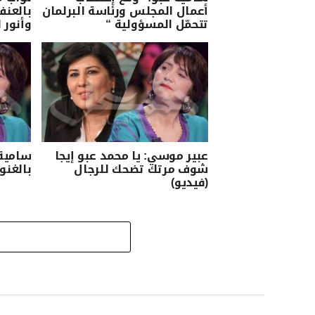
أعمال المجلس ورئاسة البرلمان
بالعنف
تتحمّل المسؤولية “
وأنور 
عبير موسي: يا محمد عبو إيجا
سامية 
شوف مرتك تضحك للرجال
بالغن
(فيديو)