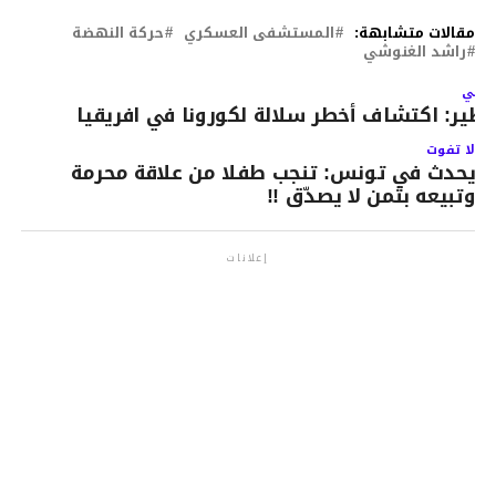
مقالات متشابهة:
المستشفى العسكري
حركة النهضة
راشد الغنوشي
لتالي
طير: اكتشاف أخطر سلالة لكورونا في افريقيا
لا تفوت
يحدث في تونس: تنجب طفلا من علاقة محرمة
وتبيعه بثمن لا يصدّق !!
إعلانات