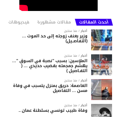
أحدث المقالات
مقالات مشهورة
فيديوهات
أخبار
منذ سنتين
وزير يعنف زوجته إلى حد الموت …
(التفاصــيل)
أخبار
منذ سنتين
الملاسين: بسبب “نصبة في السوق “…
يهشّم جمجمته بقضيب حديدي … (
التفـاصيل )
أخبار
منذ سنتين
العاصمة: حريق بمنزل يتسبب في وفاة
مسن … التفاصيل
أخبار
منذ سنتين
وفاة طبيب تونسي بسلطنة عمان ..