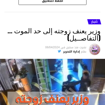
اضغط للتعليق
أخبار
وزير يعنف زوجته إلى حد الموت …
(التفاصــيل)
نشرت
منذ سنتين
فى
06/04/2024
بقلم
إدارة التحرير