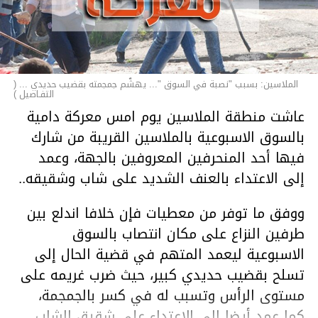
الملاسين: بسبب "نصبة في السوق "... يهشّم جمجمته بقضيب حديدي ... (
التفـاصيل )
عاشت منطقة الملاسين يوم امس معركة دامية
بالسوق الاسبوعية بالملاسين القريبة من شارك
فيها أحد المنحرفين المعروفين بالجهة، وعمد
إلى الاعتداء بالعنف الشديد على شاب وشقيقه..
ووفق ما توفر من معطيات فإن خلافا اندلع بين
طرفين النزاع على مكان انتصاب بالسوق
الاسبوعية ليعمد المتهم في قضية الحال إلى
تسلح بقضيب حديدي كبير، حيث ضرب غريمه على
مستوى الرأس وتسبب له في كسر بالجمجمة،
كما عمد أيضا إلى الاعتداء على شقيق الشاب