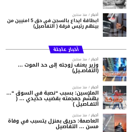
أخبار
منذ سنتين
ابطاقة ايداع بالسجن في حق 5 امنيين من
بينهم رئيس فرقة ( التفاصيل)
أخبار عاجلة
أخبار
منذ سنتين
وزير يعنف زوجته إلى حد الموت …
(التفاصــيل)
أخبار
منذ سنتين
الملاسين: بسبب “نصبة في السوق “…
يهشّم جمجمته بقضيب حديدي … (
التفـاصيل )
أخبار
منذ سنتين
العاصمة: حريق بمنزل يتسبب في وفاة
مسن … التفاصيل