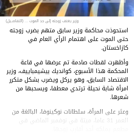
وزير يعنف زوجته إلى حد الموت ... (التفاصــيل)
استحوذت محاكمة وزير سابق متهم بضرب زوجته
حتى الموت على اهتمام الرأي العام في
كازاخستان.
وأظهرت لقطات صادمة تم عرضها في قاعة
المحكمة هذا الأسبوع، كوانديك بيشيمباييف، وزير
الاقتصاد السابق، وهو يركل ويضرب بشكل متكرر
امرأة شابة نحيلة ترتدي معطفا، ويسحبها من
شعرها.
وعثر على المرأة، سلطانات نوكينوفا، البالغة من
العمر 31 عاما، ميتة في نوفمبر الماضي في
مطعم يملكه أحد أقارب زوجها.