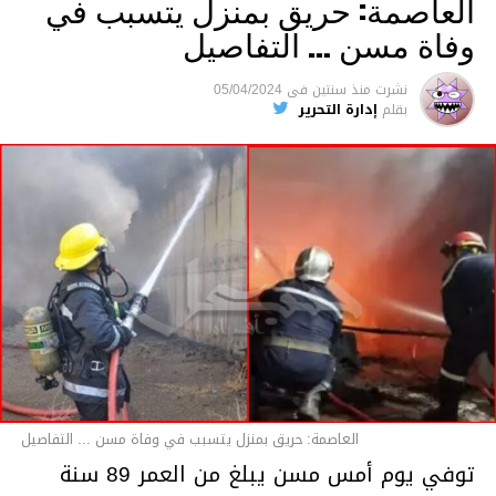
العاصمة: حريق بمنزل يتسبب في
وفاة مسن … التفاصيل
متابعة
نشرت
منذ سنتين
فى
05/04/2024
بقلم
إدارة التحرير
قسم الاخبار
العاصمة: حريق بمنزل يتسبب في وفاة مسن ... التفاصيل
توفي يوم أمس مسن يبلغ من العمر 89 سنة