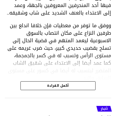
فيها أحد المنحرفين المعروفين بالجهة، وعمد
إلى الاعتداء بالعنف الشديد على شاب وشقيقه..
ووفق ما توفر من معطيات فإن خلافا اندلع بين
طرفين النزاع على مكان انتصاب بالسوق
الاسبوعية ليعمد المتهم في قضية الحال إلى
تسلح بقضيب حديدي كبير، حيث ضرب غريمه على
مستوى الرأس وتسبب له في كسر بالجمجمة،
كما عمد أيضا إلى الاعتداء على شقيق الشاب
المتضرر ليتسبب له أيضا في كسور على مستوى
السابق واليد.
هذا وقد تمكن أعوان مركز الأمن الوطني بحي
أكمل القراءة
هلال في توقيت قياسي من محاصرة المشتبه به
والقبض عليه وإحالته على التحقيق في خصوص
ما نُسبه إليه.
أخبار