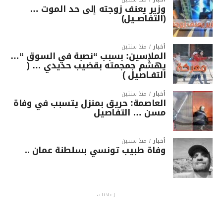
وزير يعنف زوجته إلى حد الموت …
(التفاصــيل)
أخبار
منذ سنتين
الملاسين: بسبب “نصبة في السوق “…
يهشّم جمجمته بقضيب حديدي … (
التفـاصيل )
أخبار
منذ سنتين
العاصمة: حريق بمنزل يتسبب في وفاة
مسن … التفاصيل
أخبار
منذ سنتين
وفاة طبيب تونسي بسلطنة عمان ..
إعلانات