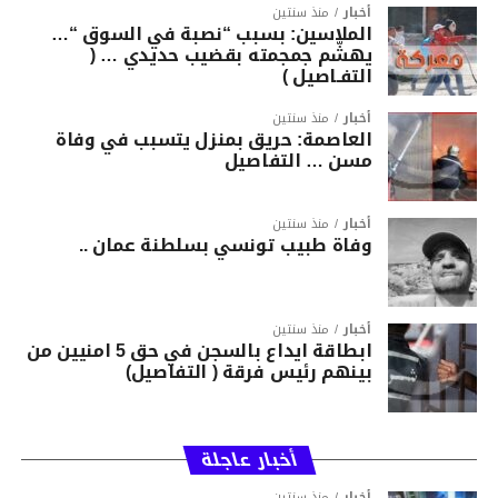
أخبار
منذ سنتين
الملاسين: بسبب “نصبة في السوق “…
يهشّم جمجمته بقضيب حديدي … (
التفـاصيل )
أخبار
منذ سنتين
العاصمة: حريق بمنزل يتسبب في وفاة
مسن … التفاصيل
أخبار
منذ سنتين
وفاة طبيب تونسي بسلطنة عمان ..
أخبار
منذ سنتين
ابطاقة ايداع بالسجن في حق 5 امنيين من
بينهم رئيس فرقة ( التفاصيل)
أخبار عاجلة
أخبار
منذ سنتين