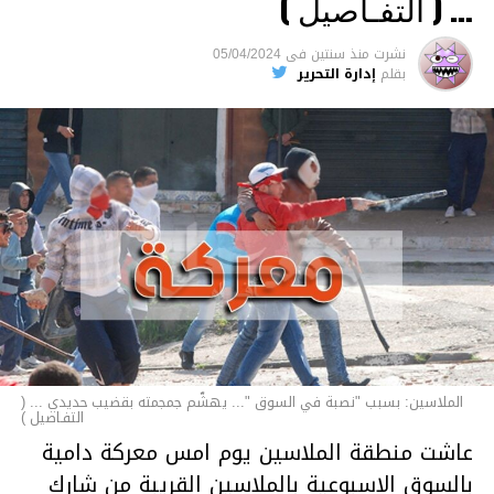
… ( التفـاصيل )
السجن لمدة تصل إلى 20 عاما.
نشرت
منذ سنتين
فى
05/04/2024
الأخبار
بقلم
إدارة التحرير
الملاسين: بسبب "نصبة في السوق "... يهشّم جمجمته بقضيب حديدي ... (
التفـاصيل )
عاشت منطقة الملاسين يوم امس معركة دامية
بالسوق الاسبوعية بالملاسين القريبة من شارك