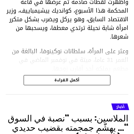
وأظهرت لقطات صادمة تم عرضها في قاعة
المحكمة هذا الأسبوع، كوانديك بيشيمباييف، وزير
الاقتصاد السابق، وهو يركل ويضرب بشكل متكرر
امرأة شابة نحيلة ترتدي معطفا، ويسحبها من
شعرها.
وعثر على المرأة، سلطانات نوكينوفا، البالغة من
العمر 31 عاما، ميتة في نوفمبر الماضي في
مطعم يملكه أحد أقارب زوجها.
أكمل القراءة
ووفقا لتقرير الطبيب الشرعي، توفيت نوكينوفا
متأثرة بصدمة في الدماغ، وكانت إحدى عظام
أنفها مكسورة وكانت هناك كدمات متعددة على
أخبار
وجهها ورأسها وذراعيها ويديها.
الملاسين: بسبب “نصبة في السوق
ويواجه بيشيمباييف (43 عاما) اتهامات بالتعذيب
“… يهشّم جمجمته بقضيب حديدي
والقتل باستخدام العنف الشديد ويواجه عقوبة