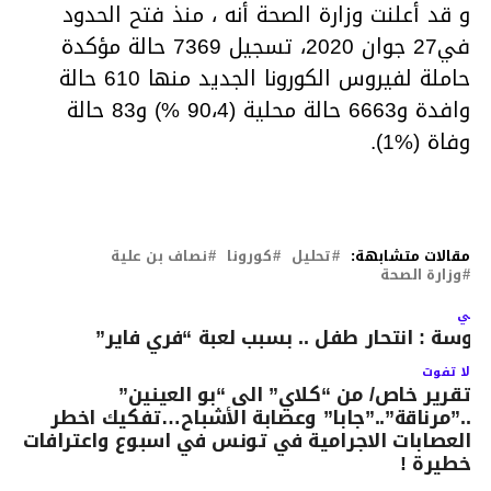
و قد أعلنت وزارة الصحة أنه ، منذ فتح الحدود
في27 جوان 2020، تسجيل 7369 حالة مؤكدة
حاملة لفيروس الكورونا الجديد منها 610 حالة
وافدة و6663 حالة محلية (90،4 %) و83 حالة
وفاة (%1).
مقالات متشابهة:
تحليل
كورونا
نصاف بن علية
وزارة الصحة
لتالي
وسة : انتحار طفل .. بسبب لعبة “فري فاير”
لا تفوت
تقرير خاص/ من “كلاي” الى “بو العينين”
..”مرناقة”..”جابا” وعصابة الأشباح…تفكيك اخطر
العصابات الاجرامية في تونس في اسبوع واعترافات
خطيرة !