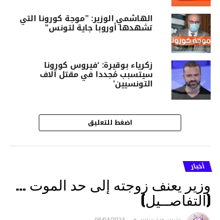
الهاشمي الوزير: ”موجة كورونا التي
تشهدها أوروبا جاية لتونس”
زكرياء بوقيرة: ‘فيروس كورونا
سيتسبب مُجددا في مقتل آلاف
التونسيين’
اضغط للتعليق
أخبار
وزير يعنف زوجته إلى حد الموت …
(التفاصــيل)