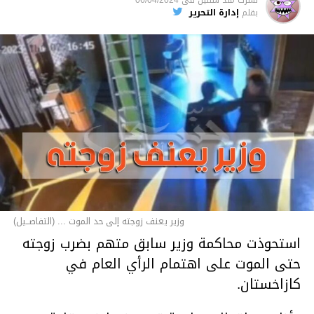
نشرت
منذ سنتين
فى
06/04/2024
بقلم
إدارة التحرير
وزير يعنف زوجته إلى حد الموت ... (التفاصــيل)
استحوذت محاكمة وزير سابق متهم بضرب زوجته
حتى الموت على اهتمام الرأي العام في
كازاخستان.