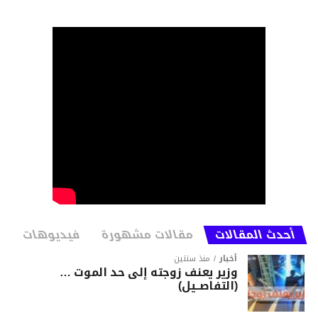
أحدث المقالات
مقالات مشهورة
فيديوهات
أخبار
منذ سنتين
وزير يعنف زوجته إلى حد الموت …
(التفاصــيل)