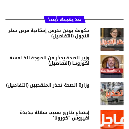
قد يعجبك أيضا
حكومة بودن تدرس إمكانية فرض حظر
التجول (التفاصيل)
وزير الصحة يحذّر من الموجة الخــامسة
لكورونــا (التفاصيل)
وزارة الصحة تحذر الملقحيين (التفاصيل)
إجتماع طارئ بسبب سلالة جديدة
لفيروس ”كورونا’