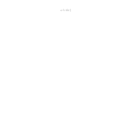
إعلانات
م.م