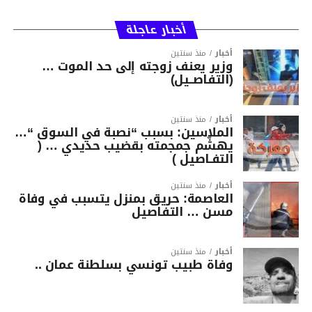
أخبار عاجلة
أخبار
منذ سنتين
وزير يعنف زوجته إلى حد الموت …
(التفاصــيل)
أخبار
منذ سنتين
الملاسين: بسبب “نصبة في السوق “…
يهشّم جمجمته بقضيب حديدي … (
التفـاصيل )
أخبار
منذ سنتين
العاصمة: حريق بمنزل يتسبب في وفاة
مسن … التفاصيل
أخبار
منذ سنتين
وفاة طبيب تونسي بسلطنة عمان ..