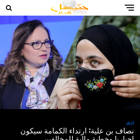
أخبار
نصاف بن علية: ارتداء الكمامة سيكون
إجباريا وخطية مالية للمخالفين