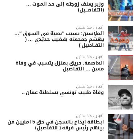
وزير يعنف زوجته إلى حد الموت …
(التفاصــيل)
أخبار
منذ سنتين
الملاسين: بسبب “نصبة في السوق “…
يهشّم جمجمته بقضيب حديدي … (
التفـاصيل )
أخبار
منذ سنتين
العاصمة: حريق بمنزل يتسبب في وفاة
مسن … التفاصيل
أخبار
منذ سنتين
وفاة طبيب تونسي بسلطنة عمان ..
أخبار
منذ سنتين
ابطاقة ايداع بالسجن في حق 5 امنيين من
بينهم رئيس فرقة ( التفاصيل)