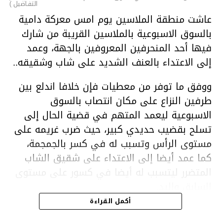
التفـاصيل )
عاشت منطقة الملاسين يوم امس معركة دامية
بالسوق الاسبوعية بالملاسين القريبة من شارك
فيها أحد المنحرفين المعروفين بالجهة، وعمد
إلى الاعتداء بالعنف الشديد على شاب وشقيقه..
ووفق ما توفر من معطيات فإن خلافا اندلع بين
طرفين النزاع على مكان انتصاب بالسوق
الاسبوعية ليعمد المتهم في قضية الحال إلى
تسلح بقضيب حديدي كبير، حيث ضرب غريمه على
مستوى الرأس وتسبب له في كسر بالجمجمة،
كما عمد أيضا إلى الاعتداء على شقيق الشاب
المتضرر ليتسبب له أيضا في كسور على مستوى
السابق واليد.
هذا وقد تمكن أعوان مركز الأمن الوطني بحي
أكمل القراءة
هلال في توقيت قياسي من محاصرة المشتبه به