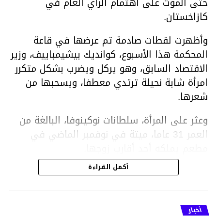
حتى الموت على اهتمام الرأي العام في
كازاخستان.
وأظهرت لقطات صادمة تم عرضها في قاعة
المحكمة هذا الأسبوع، كوانديك بيشيمباييف، وزير
الاقتصاد السابق، وهو يركل ويضرب بشكل متكرر
امرأة شابة نحيلة ترتدي معطفا، ويسحبها من
شعرها.
وعثر على المرأة، سلطانات نوكينوفا، البالغة من
العمر 31 عاما، ميتة في نوفمبر الماضي في
مطعم يملكه أحد أقارب زوجها.
أكمل القراءة
ووفقا لتقرير الطبيب الشرعي، توفيت نوكينوفا
متأثرة بصدمة في الدماغ، وكانت إحدى عظام
أنفها مكسورة وكانت هناك كدمات متعددة على
أخبار
وجهها ورأسها وذراعيها ويديها.