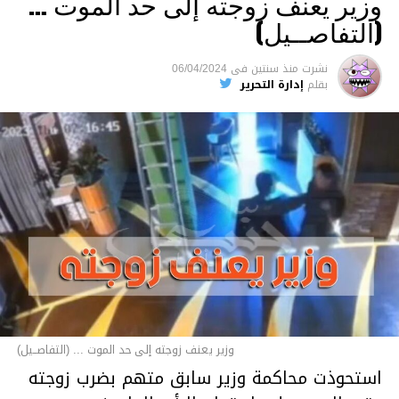
وزير يعنف زوجته إلى حد الموت …
(التفاصــيل)
نشرت
منذ سنتين
فى
06/04/2024
بقلم
إدارة التحرير
وزير يعنف زوجته إلى حد الموت ... (التفاصــيل)
استحوذت محاكمة وزير سابق متهم بضرب زوجته