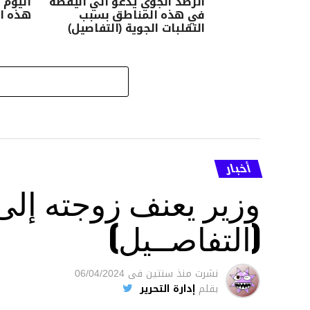
الرصد الجوي يدعو الي اليقظة
اليوم 
في هذه المناطق بسبب
هذه ا
التقلبات الجوية (التفاصيل)
أخبار
وزير يعنف زوجته إل
(التفاصــيل)
نشرت
منذ سنتين
فى
06/04/2024
بقلم
إدارة التحرير