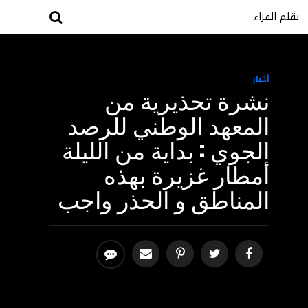
بقلم القراء
أخبار
نشرة ‏تحذيرية ‏من
‏المعهد ‏الوطني ‏للرصد
‏الجوي ‏: ‏بداية ‏من ‏الليلة
‏أمطار ‏غزيرة ‏بهذه
‏المناطق ‏و ‏الحذر ‏واجب ‏