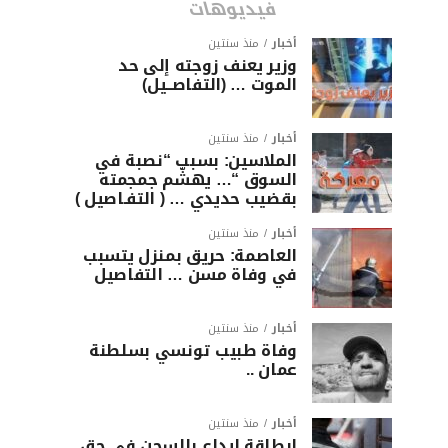
فيديوهات
أخبار
منذ سنتين
وزير يعنف زوجته إلى حد
الموت … (التفاصــيل)
أخبار
منذ سنتين
الملاسين: بسبب “نصبة في
السوق “… يهشّم جمجمته
بقضيب حديدي … ( التفـاصيل )
أخبار
منذ سنتين
العاصمة: حريق بمنزل يتسبب
في وفاة مسن … التفاصيل
أخبار
منذ سنتين
وفاة طبيب تونسي بسلطنة
عمان ..
أخبار
منذ سنتين
ابطاقة ايداع بالسجن في حق