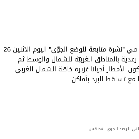
حذّر المعهد الوطني للرصد الجوّي في ”نشرة متابعة للوضع الجوّي” اليوم الاثنين 26
ر مؤقتا رعدية بالمناطق الغربيّة للشمال والوسط ثم
ن الأمطار أحيانا غزيرة خاصّة الشمال الغربي
ني للرصد الجوي
طقس