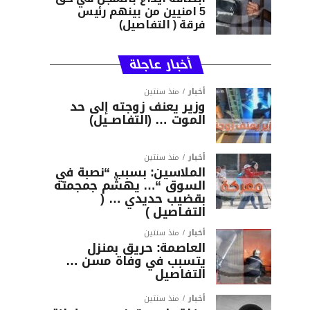
5 امنيين من بينهم رئيس
فرقة ( التفاصيل)
أخبار عاجلة
أخبار
منذ سنتين
وزير يعنف زوجته إلى حد
الموت … (التفاصــيل)
أخبار
منذ سنتين
الملاسين: بسبب “نصبة في
السوق “… يهشّم جمجمته
بقضيب حديدي … (
التفـاصيل )
أخبار
منذ سنتين
العاصمة: حريق بمنزل
يتسبب في وفاة مسن …
التفاصيل
أخبار
منذ سنتين