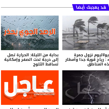
قد يعجبك أيضا
يو/اليوم نزول جمرة
بداية من الليلة: الحرارة تصل
 : رياح قوية جدا وأمطار
إلى درجة تحت الصفر وإمكانية
ه المناطق
تساقط الثلوج