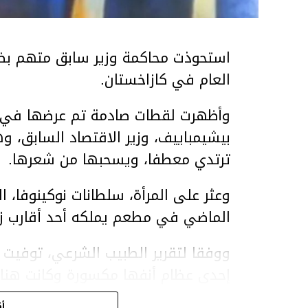
استحوذت محاكمة وزير سابق متهم بضر
العام في كازاخستان.
وأظهرت لقطات صادمة تم عرضها في ق
بيشيمباييف، وزير الاقتصاد السابق، و
ترتدي معطفا، ويسحبها من شعرها.
الماضي في مطعم يملكه أحد أقارب ز
ووفقا لتقرير الطبيب الشرعي، توفيت ن
إحدى عظام أنفها مكسورة وكانت هن
وذراعيها ويديها.
أك