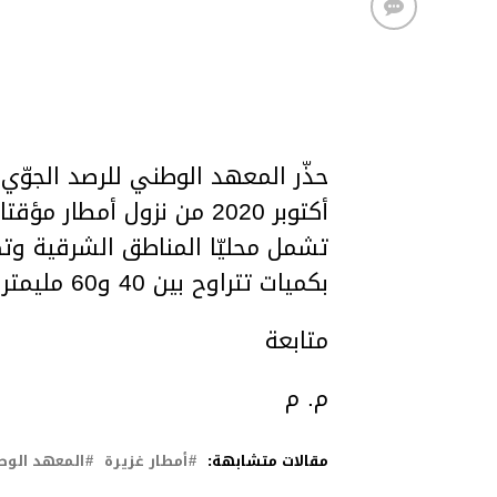
أكتوبر 2020 من نزول أمطا
تشمل محليّا المناطق الشرقية وتكو
بكميات تتراوح بين 40 و60 مليمترا مع تساقط البرد بأماكن.
متابعة
م. م
مقالات متشابهة:
أمطار غزيرة
المعهد الوط