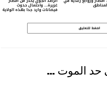
: أمطار وزوابع رعدية في
الرصد الجوي يحذّر من امطار
لمناطق
غزيرة… واحتمال حدوث
فيضانات وارد جدا بهذه الولاية
اضغط للتعليق
ى حد الموت …