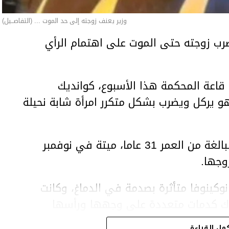
وزير يعنف زوجته إلى حد الموت ... (التفاصــيل)
ب زوجته حتى الموت على اهتمام الرأي
اعة المحكمة هذا الأسبوع، كوانديك
هو يركل ويضرب بشكل متكرر امرأة شابة نحيلة
وعثر على المرأة، سلطانات نوكينوفا، البالغة من العمر 31 عاما، ميتة في نوفمبر
وجها.
وكينوفا متأثرة بصدمة في الدماغ، وكانت
اك كدمات متعددة على وجهها ورأسها
مل القراءة