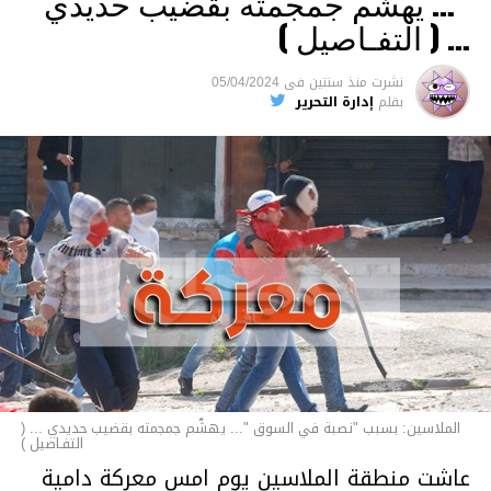
“… يهشّم جمجمته بقضيب حديدي
والقتل باستخدام العنف الشديد ويواجه عقوبة
… ( التفـاصيل )
السجن لمدة تصل إلى 20 عاما.
نشرت
منذ سنتين
فى
05/04/2024
الأخبار
بقلم
إدارة التحرير
الملاسين: بسبب "نصبة في السوق "... يهشّم جمجمته بقضيب حديدي ... (
التفـاصيل )
عاشت منطقة الملاسين يوم امس معركة دامية