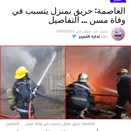
العاصمة: حريق بمنزل يتسبب في
وفاة مسن … التفاصيل
متابعة
نشرت
منذ سنتين
فى
05/04/2024
بقلم
إدارة التحرير
قسم الاخبار
العاصمة: حريق بمنزل يتسبب في وفاة مسن ... التفاصيل