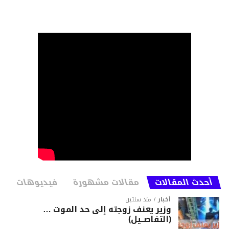
أحدث المقالات
مقالات مشهورة
فيديوهات
أخبار
منذ سنتين
وزير يعنف زوجته إلى حد الموت …
(التفاصــيل)