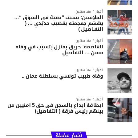
أخبار
منذ سنتين
الملاسين: بسبب “نصبة في السوق “…
يهشّم جمجمته بقضيب حديدي … (
التفـاصيل )
أخبار
منذ سنتين
العاصمة: حريق بمنزل يتسبب في وفاة
مسن … التفاصيل
أخبار
منذ سنتين
وفاة طبيب تونسي بسلطنة عمان ..
أخبار
منذ سنتين
ابطاقة ايداع بالسجن في حق 5 امنيين من
بينهم رئيس فرقة ( التفاصيل)
أخبار عاجلة