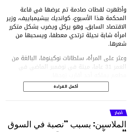
وأظهرت لقطات صادمة تم عرضها في قاعة
المحكمة هذا الأسبوع، كوانديك بيشيمباييف، وزير
الاقتصاد السابق، وهو يركل ويضرب بشكل متكرر
امرأة شابة نحيلة ترتدي معطفا، ويسحبها من
شعرها.
وعثر على المرأة، سلطانات نوكينوفا، البالغة من
العمر 31 عاما، ميتة في نوفمبر الماضي في
مطعم يملكه أحد أقارب زوجها.
أكمل القراءة
ووفقا لتقرير الطبيب الشرعي، توفيت نوكينوفا
متأثرة بصدمة في الدماغ، وكانت إحدى عظام
أنفها مكسورة وكانت هناك كدمات متعددة على
أخبار
وجهها ورأسها وذراعيها ويديها.
الملاسين: بسبب “نصبة في السوق
ويواجه بيشيمباييف (43 عاما) اتهامات بالتعذيب