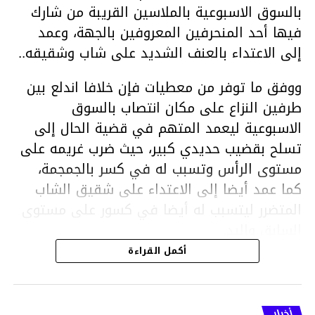
بالسوق الاسبوعية بالملاسين القريبة من شارك
فيها أحد المنحرفين المعروفين بالجهة، وعمد
إلى الاعتداء بالعنف الشديد على شاب وشقيقه..
ووفق ما توفر من معطيات فإن خلافا اندلع بين
طرفين النزاع على مكان انتصاب بالسوق
الاسبوعية ليعمد المتهم في قضية الحال إلى
تسلح بقضيب حديدي كبير، حيث ضرب غريمه على
مستوى الرأس وتسبب له في كسر بالجمجمة،
كما عمد أيضا إلى الاعتداء على شقيق الشاب
المتضرر ليتسبب له أيضا في كسور على مستوى
السابق واليد.
هذا وقد تمكن أعوان مركز الأمن الوطني بحي
أكمل القراءة
هلال في توقيت قياسي من محاصرة المشتبه به
والقبض عليه وإحالته على التحقيق في خصوص
ما نُسبه إليه.
أخبار