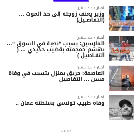
أخبار
منذ سنتين
وزير يعنف زوجته إلى حد الموت …
(التفاصــيل)
أخبار
منذ سنتين
الملاسين: بسبب “نصبة في السوق “…
يهشّم جمجمته بقضيب حديدي … (
التفـاصيل )
أخبار
منذ سنتين
العاصمة: حريق بمنزل يتسبب في وفاة
مسن … التفاصيل
أخبار
منذ سنتين
وفاة طبيب تونسي بسلطنة عمان ..
إعلانات