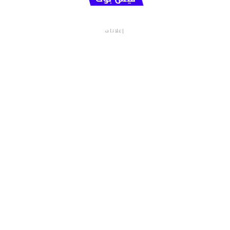
إعلانات
م.م