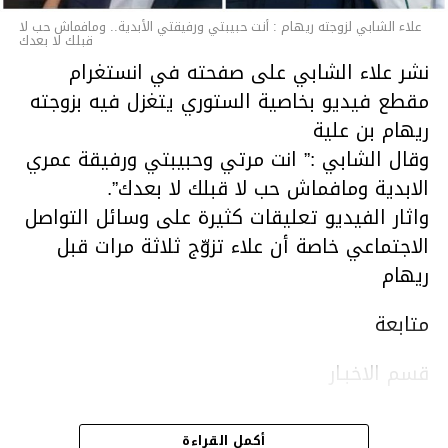
علاء الشابي لزوجته ريهام : أنت حبيبتي ورفيقتي الأبدية.. ومافماش حب لا
قبلك لا بعدك
نشر علاء الشابي على صفحته في انستغرام
مقطع فيديو بخاصية الستوري يتغزل فيه بزوجته
ريهام بن علية
وقال الشابي :” انت مرتي وحبيبتي ورفيقة عمري
الابدية ومافماش حب لا قبلك لا بعدك”.
واثار الفيديو تعليقات كثيرة على وسائل التواصل
الاجتماعي خاصة أن علاء تزوّج ثلاثة مرات قبل
ريهام
متابعة
قسم الاخبـار
أكمل القراءة