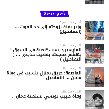
أخبار عاجلة
أخبار
منذ سنتين
وزير يعنف زوجته إلى حد الموت …
(التفاصــيل)
أخبار
منذ سنتين
الملاسين: بسبب “نصبة في السوق “…
يهشّم جمجمته بقضيب حديدي … (
التفـاصيل )
أخبار
منذ سنتين
العاصمة: حريق بمنزل يتسبب في وفاة
مسن … التفاصيل
أخبار
منذ سنتين
وفاة طبيب تونسي بسلطنة عمان ..