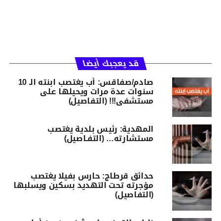
قد يعجبك أيضا
صادم/صفاقس: أب يغتصب ابنته الـ 10
سنوات عدة مرات ويحيلها على
مستشفى!!! (التفاصيل)
المهدية: رئيس بلدية يغتصب
مستشارته… (التفـاصيل)
حدائق قرطاج: حارس بفيلا يغتصب
مؤجرته تحت التهديد بسكين ويسلبها
(التفاصيل)