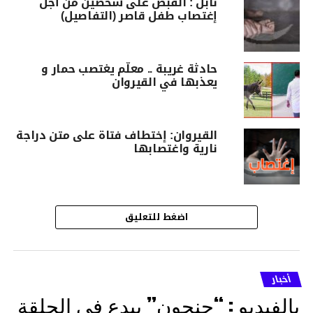
نابل : القبض على شخصين من أجل
إغتصاب طفل قاصر (التفاصيل)
حادثة غريبة .. معلّم يغتصب حمار و
يعذبها في القيروان
القيروان: إختطاف فتاة على متن دراجة
نارية واغتصابها
اضغط للتعليق
أخبار
بالفيديو : “جنجون” يبدع في الحلقة