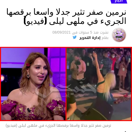
أخبار
ترحمهم وتزيد تصبر أمهاتهم.. ملا مشهد”.
نرمين صفر تثير جدلا واسعا برقصها
الجريء في ملهى ليلى (فيديو)
الفيديو :
نشرت
منذ 5 سنوات
فى
08/09/2021
بقلم
إدارة التحرير
مشغل
الفيديو
06:25
00:00
نرمين صفر تثير جدلا واسعا برقصها الجريء في ملهى ليلى (فيديو)