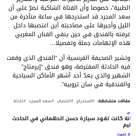
الطبية”، خصوصا وأن الفتاة الشاكية تصرّ على أن
سعد المجرد قد استدرجها في ساعة متأخرة من
الليل وأجبرها على مصاحبته أين اغتصبها داخل
غرفته بالفندق في حين ينفي الفنان المغربي
هذه الإتهامات جملة وتفصيلا…
وتشير الصحيفة الفرنسية أن “الفندق الذي وقعت
فيه الحادثة المفترضة، وهو فندق “إيرمتاج”
الشهير والذي يعدّ أحد أشهر الأماكن السياحية
والفندقية في سان تروبيه”.
مقالات متشابهة:
استدراج
اغتصاب
سعد المجرد
نادلة
لتالي
نانة كانت تقود سيارة حسن الدهماني في الحادث
لأليم
لا تفوت