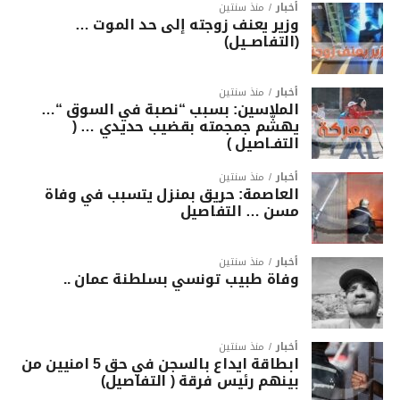
أخبار
منذ سنتين
وزير يعنف زوجته إلى حد الموت …
(التفاصــيل)
أخبار
منذ سنتين
الملاسين: بسبب “نصبة في السوق “…
يهشّم جمجمته بقضيب حديدي … (
التفـاصيل )
أخبار
منذ سنتين
العاصمة: حريق بمنزل يتسبب في وفاة
مسن … التفاصيل
أخبار
منذ سنتين
وفاة طبيب تونسي بسلطنة عمان ..
أخبار
منذ سنتين
ابطاقة ايداع بالسجن في حق 5 امنيين من
بينهم رئيس فرقة ( التفاصيل)