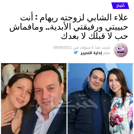
أخبار
علاء الشابي لزوجته ريهام : أنت
حبيبتي ورفيقتي الأبدية.. ومافماش
حب لا قبلك لا بعدك
نشرت
منذ 5 سنوات
فى
08/09/2021
بقلم
إدارة التحرير
00:41
00:00
متابعة
قسم الاخبـار