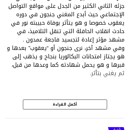
جزئه الثاني الكثير من الجدل على مواقع التواصل
الإجتماعي حيث أبدع المغني جنجون في دوره
يعقوب خصوصا و هو يتأثر بوفاة حبيبته نور في
حادث انقلاب الحافلة التي تنقل التلاميذ، في
مشهد مؤثر إعادة لتجسيد فاجعة عمدون .
وفي مشهد آخر، نرى جنجون أو “يعقوب” بعدها و
هو يجتاز امتحانات البكالوريا بنجاح و يذهب إلى
قبرها و هو يحمل شهادته كما وعدها من قبل،
ثم يغني بتأثر.
هذا قد شهدت الحلقة الأخير من مسلسل
أكمل القراءة
الفلّوجة الجزء الثاني الكثير من ردود الفعل على
مواقع التواصل الإجتماعي فمعظم التونسيين
الذين تابعوا المسلسل أشادوا بأداء الممثلين ي