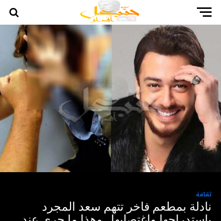
ثقافة
نادلة بمطعم فاخر تتهم سعد المجرد
بإستدراجها وإغتصابها…وهذا ما جرى عند