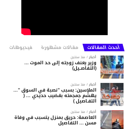
أحدث المقالات
مقالات مشهورة
فيديوهات
أخبار
منذ سنتين
وزير يعنف زوجته إلى حد الموت …
(التفاصــيل)
أخبار
منذ سنتين
الملاسين: بسبب “نصبة في السوق “…
يهشّم جمجمته بقضيب حديدي … (
التفـاصيل )
أخبار
منذ سنتين
العاصمة: حريق بمنزل يتسبب في وفاة
مسن … التفاصيل