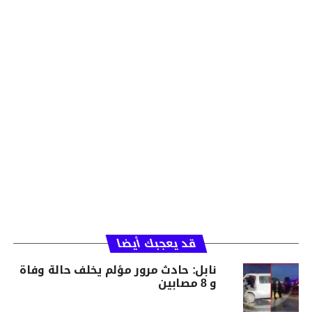
قد يعجبك أيضا
نابل: حادث مرور مؤلم يخلف حالة وفاة
و 8 مصابين