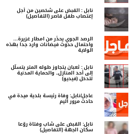
نابل : القبض على شخصين من أجل
إغتصاب طفل قاصر (التفاصيل)
الرصد الجوي يحذّر من امطار غزيرة…
واحتمال حدوث فيضانات وارد جدا بهذه
الولاية
نابل : ثعبان يتجاوز طوله المتر يتسلّل
إلى أحد المنازل.. والحماية المدنية
تتدخل (فيديو)
عاجل/نابل: وفاة رئيسة بلدية ميدة في
حادث مرور أليم
نابل: القبض على شاب وفتاة روّعا
سكان الجهة (التفاصيل)