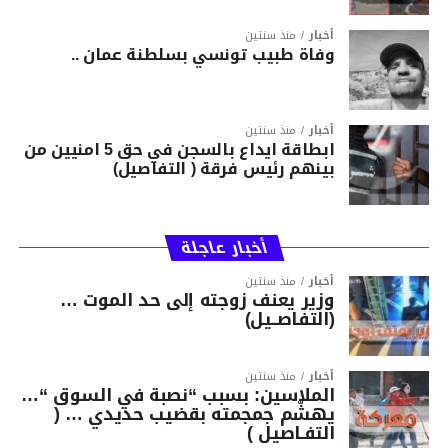
أخبار
منذ سنتين
وفاة طبيب تونسي بسلطنة عمان ..
أخبار
منذ سنتين
ابطاقة ايداع بالسجن في حق 5 امنيين من
بينهم رئيس فرقة ( التفاصيل)
أخبار عاجلة
أخبار
منذ سنتين
وزير يعنف زوجته إلى حد الموت …
(التفاصــيل)
أخبار
منذ سنتين
الملاسين: بسبب “نصبة في السوق “…
يهشّم جمجمته بقضيب حديدي … (
التفـاصيل )