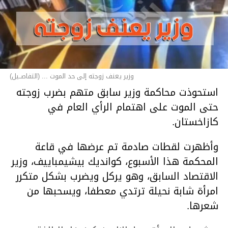
وزير يعنف زوجته إلى حد الموت ... (التفاصــيل)
استحوذت محاكمة وزير سابق متهم بضرب زوجته
حتى الموت على اهتمام الرأي العام في
كازاخستان.
وأظهرت لقطات صادمة تم عرضها في قاعة
المحكمة هذا الأسبوع، كوانديك بيشيمباييف، وزير
الاقتصاد السابق، وهو يركل ويضرب بشكل متكرر
امرأة شابة نحيلة ترتدي معطفا، ويسحبها من
شعرها.