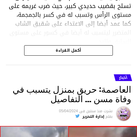
تسلح بقضيب حديدي كبير، حيث ضرب غريمه على
مستوى الرأس وتسبب له في كسر بالجمجمة،
كما عمد أيضا إلى الاعتداء على شقيق الشاب
المتضرر ليتسبب له أيضا في كسور على مستوى
السابق واليد.
هذا وقد تمكن أعوان مركز الأمن الوطني بحي
أكمل القراءة
هلال في توقيت قياسي من محاصرة المشتبه به
والقبض عليه وإحالته على التحقيق في خصوص
ما نُسبه إليه.
أخبار
العاصمة: حريق بمنزل يتسبب في
وفاة مسن … التفاصيل
متابعة
نشرت
منذ سنتين
فى
05/04/2024
بقلم
إدارة التحرير
قسم الاخبار