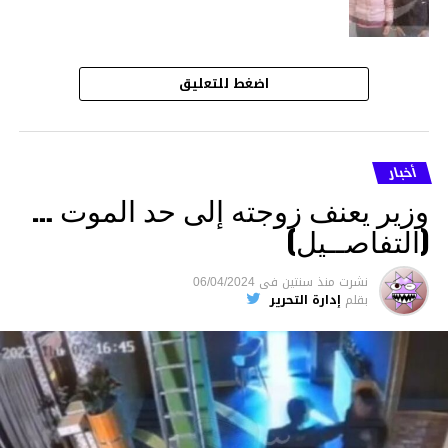
اضغط للتعليق
أخبار
وزير يعنف زوجته إلى حد الموت …
(التفاصــيل)
نشرت
منذ سنتين
فى
06/04/2024
بقلم
إدارة التحرير