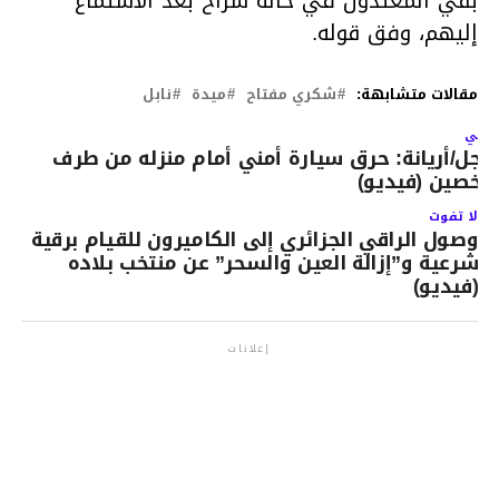
بقي المعتدون في حالة سراح بعد الاستماع
إليهم، وفق قوله.
مقالات متشابهة:
شكري مفتاح
ميدة
نابل
لتالي
اجل/أريانة: حرق سيارة أمني أمام منزله من طرف
خصين (فيديو)
لا تفوت
وصول الراقي الجزائري إلى الكاميرون للقيام برقية
شرعية و”إزالة العين والسحر” عن منتخب بلاده
(فيديو)
إعلانات