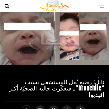
أخبار
نابل: رضيع نُقل للمستشفى بسبب
“bronchite”.. فتعكّرت حالته الصحيّة أكثر
(فيديو)