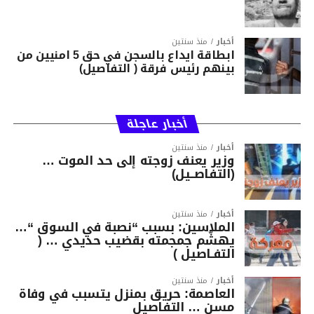
أخبار
منذ سنتين
ابطاقة ايداع بالسجن في حق 5 امنيين من
بينهم رئيس فرقة ( التفاصيل)
أخبار عاجلة
أخبار
منذ سنتين
وزير يعنف زوجته إلى حد الموت …
(التفاصــيل)
أخبار
منذ سنتين
الملاسين: بسبب “نصبة في السوق “…
يهشّم جمجمته بقضيب حديدي … (
التفـاصيل )
أخبار
منذ سنتين
العاصمة: حريق بمنزل يتسبب في وفاة
مسن … التفاصيل