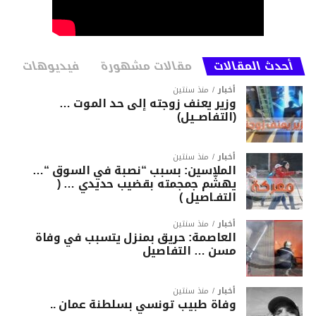
أحدث المقالات
مقالات مشهورة
فيديوهات
أخبار
منذ سنتين
وزير يعنف زوجته إلى حد الموت …
(التفاصــيل)
أخبار
منذ سنتين
الملاسين: بسبب “نصبة في السوق “…
يهشّم جمجمته بقضيب حديدي … (
التفـاصيل )
أخبار
منذ سنتين
العاصمة: حريق بمنزل يتسبب في وفاة
مسن … التفاصيل
أخبار
منذ سنتين
وفاة طبيب تونسي بسلطنة عمان ..