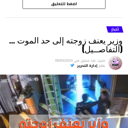
اضغط للتعليق
أخبار
وزير يعنف زوجته إلى حد الموت …
(التفاصــيل)
نشرت
منذ سنتين
فى
06/04/2024
بقلم
إدارة التحرير