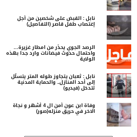
نابل : القبض على شخصين من أجل
إغتصاب طفل قاصر (التفاصيل)
الرصد الجوي يحذّر من امطار غزيرة…
واحتمال حدوث فيضانات وارد جدا بهذه
الولاية
نابل : ثعبان يتجاوز طوله المتر يتسلّل
إلى أحد المنازل.. والحماية المدنية
تتدخل (فيديو)
وفاة ابن عون أمن ال 4 أشهر و نجاة
الاخر في حريق منزله(صور)