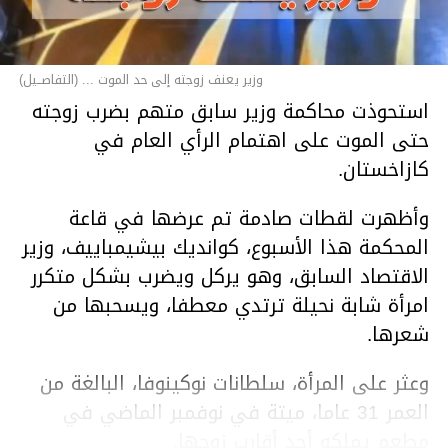
وزير يعنف زوجته إلى حد الموت ... (التفاصــيل)
استحوذت محاكمة وزير سابق متهم بضرب زوجته
حتى الموت على اهتمام الرأي العام في
كازاخستان.
وأظهرت لقطات صادمة تم عرضها في قاعة
المحكمة هذا الأسبوع، كوانديك بيشيمباييف، وزير
الاقتصاد السابق، وهو يركل ويضرب بشكل متكرر
امرأة شابة نحيلة ترتدي معطفا، ويسحبها من
شعرها.
وعثر على المرأة، سلطانات نوكينوفا، البالغة من
العمر 31 عاما، ميتة في نوفمبر الماضي في
مطعم يملكه أحد أقارب زوجها.