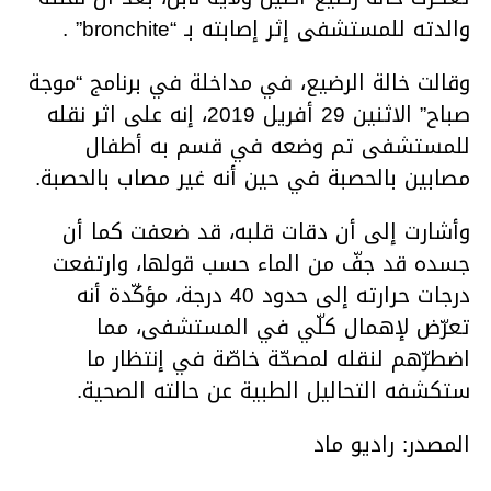
والدته للمستشفى إثر إصابته بـ “bronchite” .
وقالت خالة الرضيع، في مداخلة في برنامج “موجة
صباح” الاثنين 29 أفريل 2019، إنه على اثر نقله
للمستشفى تم وضعه في قسم به أطفال
مصابين بالحصبة في حين أنه غير مصاب بالحصبة.
وأشارت إلى أن دقات قلبه، قد ضعفت كما أن
جسده قد جفّ من الماء حسب قولها، وارتفعت
درجات حرارته إلى حدود 40 درجة، مؤكّدة أنه
تعرّض لإهمال كلّي في المستشفى، مما
اضطرّهم لنقله لمصحّة خاصّة في إنتظار ما
ستكشفه التحاليل الطبية عن حالته الصحية.
المصدر: راديو ماد