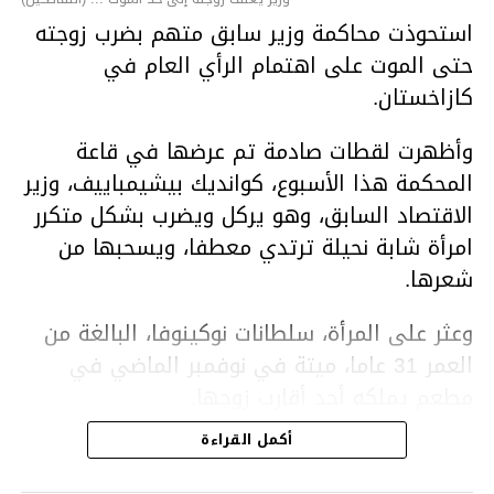
استحوذت محاكمة وزير سابق متهم بضرب زوجته
حتى الموت على اهتمام الرأي العام في
كازاخستان.
وأظهرت لقطات صادمة تم عرضها في قاعة
المحكمة هذا الأسبوع، كوانديك بيشيمباييف، وزير
الاقتصاد السابق، وهو يركل ويضرب بشكل متكرر
امرأة شابة نحيلة ترتدي معطفا، ويسحبها من
شعرها.
وعثر على المرأة، سلطانات نوكينوفا، البالغة من
العمر 31 عاما، ميتة في نوفمبر الماضي في
مطعم يملكه أحد أقارب زوجها.
أكمل القراءة
ووفقا لتقرير الطبيب الشرعي، توفيت نوكينوفا
متأثرة بصدمة في الدماغ، وكانت إحدى عظام