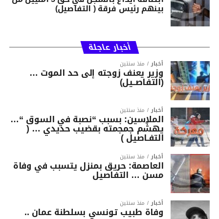
بينهم رئيس فرقة ( التفاصيل)
أخبار عاجلة
أخبار
منذ سنتين
وزير يعنف زوجته إلى حد الموت …
(التفاصــيل)
أخبار
منذ سنتين
الملاسين: بسبب “نصبة في السوق “…
يهشّم جمجمته بقضيب حديدي … (
التفـاصيل )
أخبار
منذ سنتين
العاصمة: حريق بمنزل يتسبب في وفاة
مسن … التفاصيل
أخبار
منذ سنتين
وفاة طبيب تونسي بسلطنة عمان ..