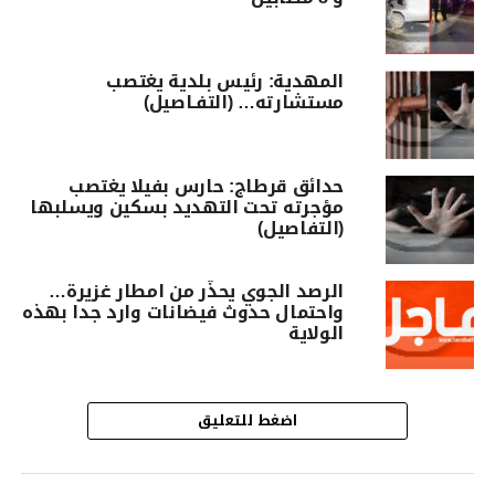
المهدية: رئيس بلدية يغتصب
مستشارته… (التفـاصيل)
حدائق قرطاج: حارس بفيلا يغتصب
مؤجرته تحت التهديد بسكين ويسلبها
(التفاصيل)
الرصد الجوي يحذّر من امطار غزيرة…
واحتمال حدوث فيضانات وارد جدا بهذه
الولاية
اضغط للتعليق