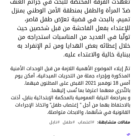
تعهّدت الفرقة المختصّة للبحث في جرائم العنف
ضدّ المرأة والطفل بمنطقة الأمن الوطني بمنزل
تميم، بالبحث في قضية تعرّض طفل قاصر،
للإعتداء بفعل الفاحشة من قبل شخصين حيث
تولّيا في العديد من المناسبات استدراجه من
خلال إعطائه بعض الهدايا ومن ثم الإنفراد به
ببناية خالية والاعتداء عليه.
تمّ إيلاء الموضوع الأهمية اللازمة من قبل الوحدات الأمنية
المذكورة وبإجراء جملة من التحريات الميدانية، أمكن يوم
أمس 18 نوفمبر 2021 القبض على المظنون فيهما.
بالتّحري معهما اعترفا بما نُسب إليهما.
و بمراجعة النيابة العمومية بالمحكمة الإبتدائية بنابل، أذنت
بالاحتفاظ بهما من أجل ” إغتصاب طفل” واتخاذ الإجراءات
القانونية في شأنهما، والابحاث متواصلة.
مقالات متشابهة:
اغتصاب
طفل
نابل
لتالي