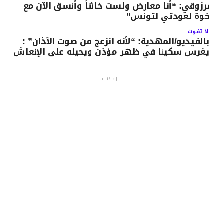
لمرزوقي: “أنا معارض ولست خائناً وأنسق الآن مع
لإخوة لعودتي لتونس”
لا تفوت
بالفيديو/المهدية: “لأنه انزعج من صوت الآذان” :
يغرس سكينا في ظهر مؤذن ويحيله على الإنعاش
إعلانات