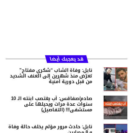
قد يعجبك أيضا
نابل: وفاة الشاب “شكري مفتاح”
تعرّض منذ شهرين إلى العنف الشديد
من قبل دورية أمنية
صادم/صفاقس: أب يغتصب ابنته الـ 10
سنوات عدة مرات ويحيلها على
مستشفى!!! (التفاصيل)
نابل: حادث مرور مؤلم يخلف حالة وفاة
و 8 مصابين