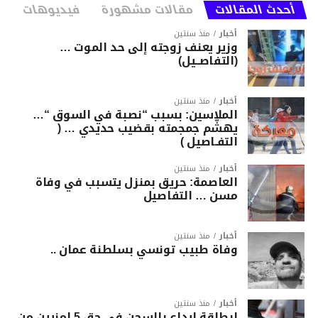
أحدث المقالات
مقالات مشهورة
فيديوهات
أخبار
منذ سنتين
وزير يعنف زوجته إلى حد الموت …
(التفاصــيل)
أخبار
منذ سنتين
الملاسين: بسبب “نصبة في السوق “…
يهشّم جمجمته بقضيب حديدي … (
التفـاصيل )
أخبار
منذ سنتين
العاصمة: حريق بمنزل يتسبب في وفاة
مسن … التفاصيل
أخبار
منذ سنتين
وفاة طبيب تونسي بسلطنة عمان ..
أخبار
منذ سنتين
ابطاقة ايداع بالسجن في حق 5 امنيين من