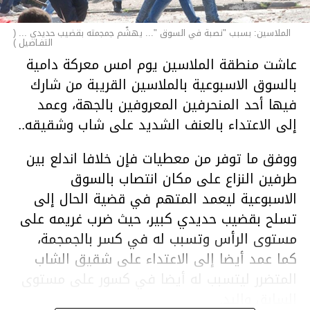
الملاسين: بسبب "نصبة في السوق "... يهشّم جمجمته بقضيب حديدي ... (
التفـاصيل )
عاشت منطقة الملاسين يوم امس معركة دامية
بالسوق الاسبوعية بالملاسين القريبة من شارك
فيها أحد المنحرفين المعروفين بالجهة، وعمد
إلى الاعتداء بالعنف الشديد على شاب وشقيقه..
ووفق ما توفر من معطيات فإن خلافا اندلع بين
طرفين النزاع على مكان انتصاب بالسوق
الاسبوعية ليعمد المتهم في قضية الحال إلى
تسلح بقضيب حديدي كبير، حيث ضرب غريمه على
مستوى الرأس وتسبب له في كسر بالجمجمة،
كما عمد أيضا إلى الاعتداء على شقيق الشاب
المتضرر ليتسبب له أيضا في كسور على مستوى
السابق واليد.