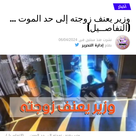
أخبار
وزير يعنف زوجته إلى حد الموت …
(التفاصــيل)
نشرت
منذ سنتين
فى
06/04/2024
بقلم
إدارة التحرير
وزير يعنف زوجته إلى حد الموت ... (التفاصــيل)