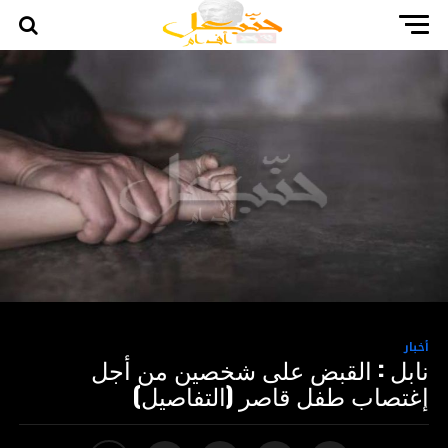
أخبار
نابل : القبض على شخصين من أجل
إغتصاب طفل قاصر (التفاصيل)