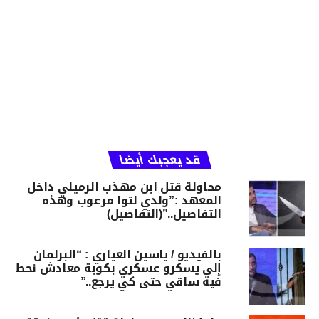
قد يعجبك أيضا
محاولة قتل ابن مهذب الرميلي داخل
المعهد :”ولدي لتوا مرعوب وهذه
التفاصيل..”(التفاصيل)
بالفيديو / ياسين العياري : “البرلمان
إلي يسكرو عسكري بكوبة معادش نحط
فيه ساقي حتى كي يرجع..”