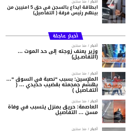
أخبار
منذ سنتين
ابطاقة ايداع بالسجن في حق 5 امنيين من
بينهم رئيس فرقة ( التفاصيل)
أخبار عاجلة
أخبار
منذ سنتين
وزير يعنف زوجته إلى حد الموت …
(التفاصــيل)
أخبار
منذ سنتين
الملاسين: بسبب “نصبة في السوق “…
يهشّم جمجمته بقضيب حديدي … (
التفـاصيل )
أخبار
منذ سنتين
العاصمة: حريق بمنزل يتسبب في وفاة
مسن … التفاصيل
أخبار
منذ سنتين