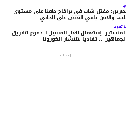
لتالي
لقصرين: مقتل شاب في براكاج طعنا على مستوى
لقلب.. والامن يلقي القبض على الجاني
لا تفوت
المنستير: إستعمال الغاز المسيل للدموع لتفريق
الجماهير … تفاديا لانتشار الكورونا
إعلانات