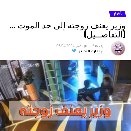
أخبار
وزير يعنف زوجته إلى حد الموت …
(التفاصــيل)
نشرت
منذ سنتين
فى
06/04/2024
بقلم
إدارة التحرير