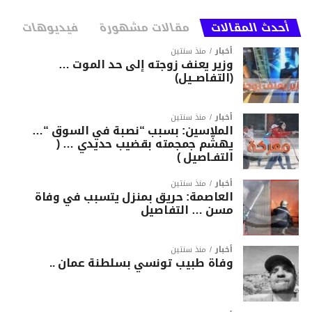
أحدث المقالات
مقالات مشهورة
فيديوهات
أخبار
منذ سنتين
وزير يعنف زوجته إلى حد الموت …
(التفاصــيل)
أخبار
منذ سنتين
الملاسين: بسبب “نصبة في السوق “…
يهشّم جمجمته بقضيب حديدي … (
التفـاصيل )
أخبار
منذ سنتين
العاصمة: حريق بمنزل يتسبب في وفاة
مسن … التفاصيل
أخبار
منذ سنتين
وفاة طبيب تونسي بسلطنة عمان ..