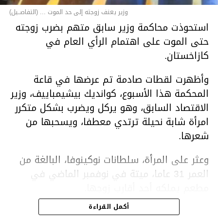
وزير يعنف زوجته إلى حد الموت ... (التفاصــيل)
استحوذت محاكمة وزير سابق متهم بضرب زوجته
حتى الموت على اهتمام الرأي العام في
كازاخستان.
وأظهرت لقطات صادمة تم عرضها في قاعة
المحكمة هذا الأسبوع، كوانديك بيشيمباييف، وزير
الاقتصاد السابق، وهو يركل ويضرب بشكل متكرر
امرأة شابة نحيلة ترتدي معطفا، ويسحبها من
شعرها.
وعثر على المرأة، سلطانات نوكينوفا، البالغة من
العمر 31 عاما، ميتة في نوفمبر الماضي في
مطعم يملكه أحد أقارب زوجها.
أكمل القراءة
ووفقا لتقرير الطبيب الشرعي، توفيت نوكينوفا