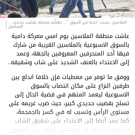
الملاسين: بسبب "نصبة في السوق "... يهشّم جمجمته بقضيب حديدي ... (
التفـاصيل )
عاشت منطقة الملاسين يوم امس معركة دامية
بالسوق الاسبوعية بالملاسين القريبة من شارك
فيها أحد المنحرفين المعروفين بالجهة، وعمد
إلى الاعتداء بالعنف الشديد على شاب وشقيقه..
ووفق ما توفر من معطيات فإن خلافا اندلع بين
طرفين النزاع على مكان انتصاب بالسوق
الاسبوعية ليعمد المتهم في قضية الحال إلى
تسلح بقضيب حديدي كبير، حيث ضرب غريمه على
مستوى الرأس وتسبب له في كسر بالجمجمة،
كما عمد أيضا إلى الاعتداء على شقيق الشاب
المتضرر ليتسبب له أيضا في كسور على مستوى