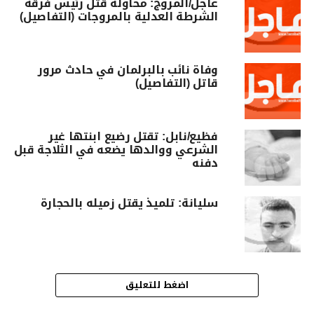
عاجل/المروج: محاولة قتل رئيس فرقة
الشرطة العدلية بالمروجات (التفاصيل)
وفاة نائب بالبرلمان في حادث مرور
قاتل (التفاصيل)
فظيع/نابل: تقتل رضيع ابنتها غير
الشرعي ووالدها يضعه في الثلاجة قبل
دفنه
سليانة: تلميذ يقتل زميله بالحجارة
اضغط للتعليق