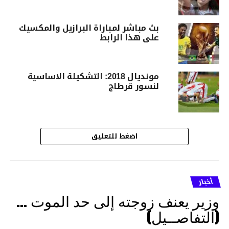
بث مباشر لمباراة البرازيل والمكسيك
على هذا الرابط
مونديال 2018: التشكيلة الاساسية
لنسور قرطاج
اضغط للتعليق
أخبار
وزير يعنف زوجته إلى حد الموت …
(التفاصــيل)