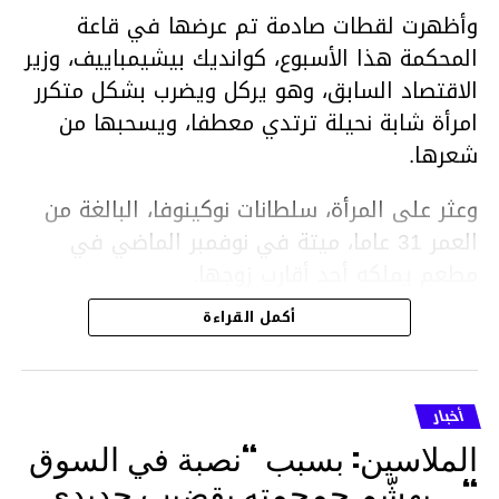
وأظهرت لقطات صادمة تم عرضها في قاعة
المحكمة هذا الأسبوع، كوانديك بيشيمباييف، وزير
الاقتصاد السابق، وهو يركل ويضرب بشكل متكرر
امرأة شابة نحيلة ترتدي معطفا، ويسحبها من
شعرها.
وعثر على المرأة، سلطانات نوكينوفا، البالغة من
العمر 31 عاما، ميتة في نوفمبر الماضي في
مطعم يملكه أحد أقارب زوجها.
أكمل القراءة
ووفقا لتقرير الطبيب الشرعي، توفيت نوكينوفا
متأثرة بصدمة في الدماغ، وكانت إحدى عظام
أنفها مكسورة وكانت هناك كدمات متعددة على
أخبار
وجهها ورأسها وذراعيها ويديها.
الملاسين: بسبب “نصبة في السوق
ويواجه بيشيمباييف (43 عاما) اتهامات بالتعذيب
“… يهشّم جمجمته بقضيب حديدي