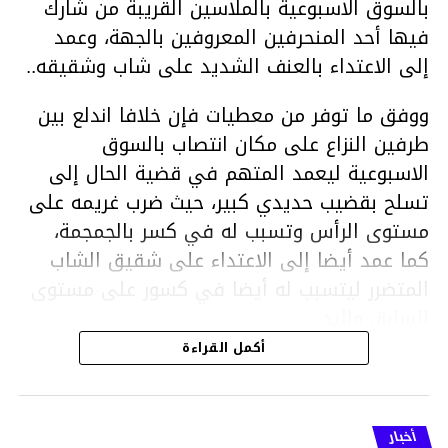
بالسوق الاسبوعية بالملاسين القريبة من شارك
فيها أحد المنحرفين المعروفين بالجهة، وعمد
إلى الاعتداء بالعنف الشديد على شاب وشقيقه..
ووفق ما توفر من معطيات فإن خلافا اندلع بين
طرفين النزاع على مكان انتصاب بالسوق
الاسبوعية ليعمد المتهم في قضية الحال إلى
تسلح بقضيب حديدي كبير، حيث ضرب غريمه على
مستوى الرأس وتسبب له في كسر بالجمجمة،
كما عمد أيضا إلى الاعتداء على شقيق الشاب
المتضرر ليتسبب له أيضا في كسور على مستوى
السابق واليد.
هذا وقد تمكن أعوان مركز الأمن الوطني بحي
أكمل القراءة
هلال في توقيت قياسي من محاصرة المشتبه به
والقبض عليه وإحالته على التحقيق في خصوص
ما نُسبه إليه.
أخبار