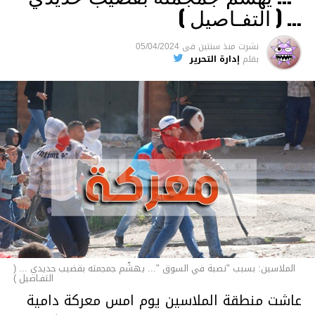
والقتل باستخدام العنف الشديد ويواجه عقوبة
… ( التفـاصيل )
السجن لمدة تصل إلى 20 عاما.
نشرت
منذ سنتين
فى
05/04/2024
الأخبار
بقلم
إدارة التحرير
الملاسين: بسبب "نصبة في السوق "... يهشّم جمجمته بقضيب حديدي ... (
التفـاصيل )
عاشت منطقة الملاسين يوم امس معركة دامية