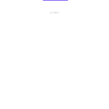
إعلانات
م.م