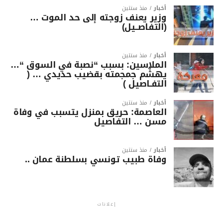
أخبار
منذ سنتين
وزير يعنف زوجته إلى حد الموت …
(التفاصــيل)
أخبار
منذ سنتين
الملاسين: بسبب “نصبة في السوق “…
يهشّم جمجمته بقضيب حديدي … (
التفـاصيل )
أخبار
منذ سنتين
العاصمة: حريق بمنزل يتسبب في وفاة
مسن … التفاصيل
أخبار
منذ سنتين
وفاة طبيب تونسي بسلطنة عمان ..
إعلانات