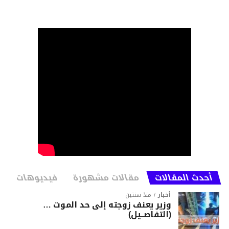
أحدث المقالات
مقالات مشهورة
فيديوهات
أخبار
منذ سنتين
وزير يعنف زوجته إلى حد الموت …
(التفاصــيل)