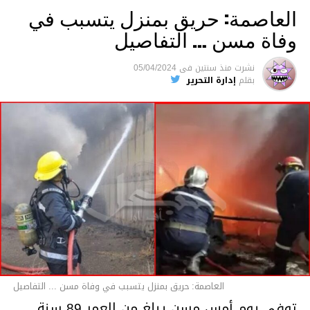
العاصمة: حريق بمنزل يتسبب في
وفاة مسن … التفاصيل
متابعة
نشرت
منذ سنتين
فى
05/04/2024
بقلم
إدارة التحرير
قسم الاخبار
العاصمة: حريق بمنزل يتسبب في وفاة مسن ... التفاصيل
توفي يوم أمس مسن يبلغ من العمر 89 سنة