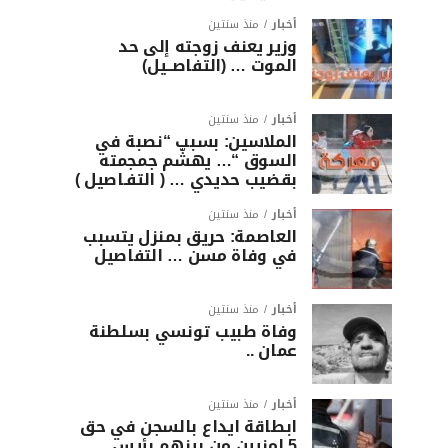
أخبار
منذ سنتين
وزير يعنف زوجته إلى حد
الموت … (التفاصــيل)
أخبار
منذ سنتين
الملاسين: بسبب “نصبة في
السوق “… يهشّم جمجمته
بقضيب حديدي … ( التفـاصيل )
أخبار
منذ سنتين
العاصمة: حريق بمنزل يتسبب
في وفاة مسن … التفاصيل
أخبار
منذ سنتين
وفاة طبيب تونسي بسلطنة
عمان ..
أخبار
منذ سنتين
ابطاقة ايداع بالسجن في حق
5 امنيين من بينهم رئيس