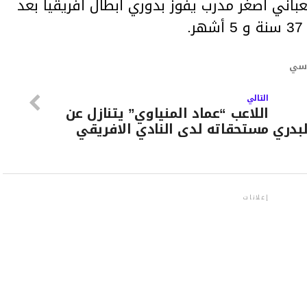
ني أصغر مدرب يفوز بدوري أبطال أفريقيا بعد
اسي
التالي
اللاعب “عماد المنياوي” يتنازل عن
بدري
مستحقاته لدى النادي الافريقي
إعلانات