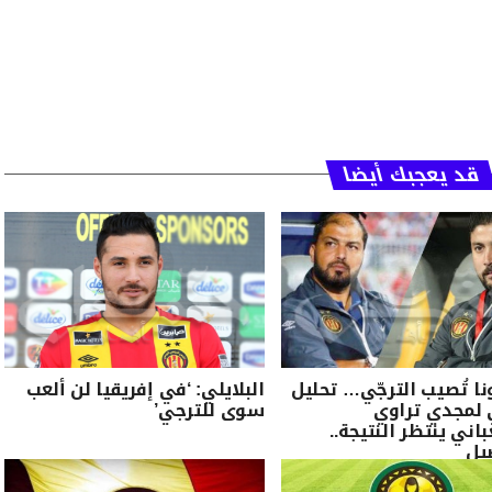
قد يعجبك أيضا
نا تُصيب الترجّي… تحليل
البلايلي: ‘في إفريقيا لن ألعب
 لمجدي تراوي
سوى للترجي’
اني ينتظر النتيجة..
يل