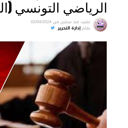
الرياضي التونسي (ال
نشرت
منذ سنتين
فى
02/04/2024
بقلم
إدارة التحرير