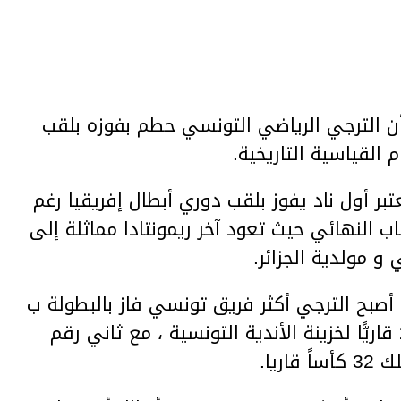
footba الفرنسي أن الترجي الرياضي التونسي حطم بفوزه بلقب
 القياسية التاريخية.
بر أول ناد يفوز بلقب دوري أبطال إفريقيا رغم
ب النهائي حيث تعود آخر ريمونتادا مماثلة إلى
 أصبح الترجي أكثر فريق تونسي فاز بالبطولة ب
3ألقاب, كما أضاف الكأس رقم 21 قاريًّا لخزينة الأندية التونسية ، مع ثاني رقم
ريا.