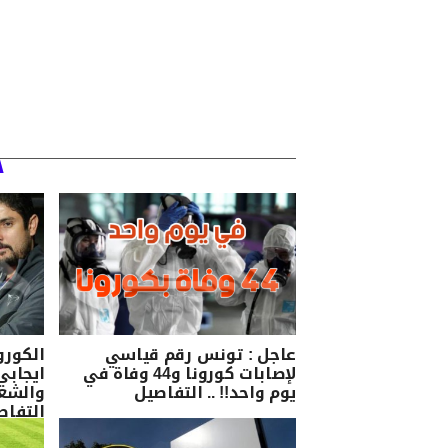
عاجل : تونس رقم قياسي
الكورو
لإصابات كورونا و44 وفاة في
ايجابي
يوم واحد!! .. التفاصيل
والشعب
التفاص