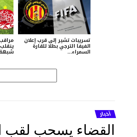
تسريبات تشير إلى قرب إعلان
مراقب 
الفيفا الترجي بطلا للقارة
ينقلب
السمراء…
شبهة 
أخبار
القضاء يسحب لقب ال