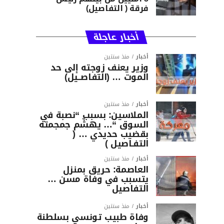
فرقة ( التفاصيل)
أخبار عاجلة
أخبار
منذ سنتين
وزير يعنف زوجته إلى حد
الموت … (التفاصــيل)
أخبار
منذ سنتين
الملاسين: بسبب “نصبة في
السوق “… يهشّم جمجمته
بقضيب حديدي … (
التفـاصيل )
أخبار
منذ سنتين
العاصمة: حريق بمنزل
يتسبب في وفاة مسن …
التفاصيل
أخبار
منذ سنتين
وفاة طبيب تونسي بسلطنة