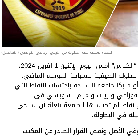
القضاء يسحب لقب البطولة من الترجي الرياضي التونسي (التفاصـيل)
قررت الهيئة الوطنية للتحكيم الرياضي “الكناس” أمس اليوم الإثنين 1 افريل 2024،
لبطولة الصيفية للسباحة الموسم الماضي.
لمبيكا جامعة السباحة بإحتساب النقاط التي
لفوزاعي و زينب و مرام السويسي في
نقاط لم تحتسبها الجامعة بتعلة أن سباحي
يله في البطولة.
ي الأصل ونقض القرار الصادر عن المكتب