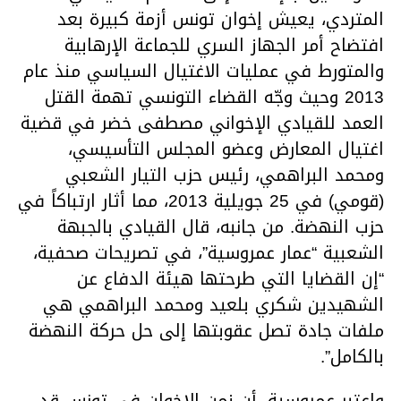
المتردي، يعيش إخوان تونس أزمة كبيرة بعد
افتضاح أمر الجهاز السري للجماعة الإرهابية
والمتورط في عمليات الاغتيال السياسي منذ عام
2013 وحيث وجّه القضاء التونسي تهمة القتل
العمد للقيادي الإخواني مصطفى خضر في قضية
اغتيال المعارض وعضو المجلس التأسيسي،
ومحمد البراهمي، رئيس حزب التيار الشعبي
(قومي) في 25 جويلية 2013، مما أثار ارتباكاً في
حزب النهضة. من جانبه، قال القيادي بالجبهة
الشعبية “عمار عمروسية”، في تصريحات صحفية،
“إن القضايا التي طرحتها هيئة الدفاع عن
الشهيدين شكري بلعيد ومحمد البراهمي هي
ملفات جادة تصل عقوبتها إلى حل حركة النهضة
بالكامل”.
واعتبر عمروسية، أن زمن الإخوان في تونس قد