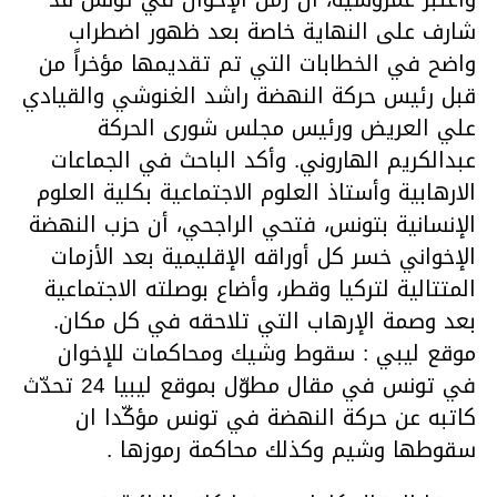
شارف على النهاية خاصة بعد ظهور اضطراب
واضح في الخطابات التي تم تقديمها مؤخراً من
قبل رئيس حركة النهضة راشد الغنوشي والقيادي
علي العريض ورئيس مجلس شورى الحركة
عبدالكريم الهاروني. وأكد الباحث في الجماعات
الارهابية وأستاذ العلوم الاجتماعية بكلية العلوم
الإنسانية بتونس، فتحي الراجحي، أن حزب النهضة
الإخواني خسر كل أوراقه الإقليمية بعد الأزمات
المتتالية لتركيا وقطر، وأضاع بوصلته الاجتماعية
بعد وصمة الإرهاب التي تلاحقه في كل مكان.
موقع ليبي : سقوط وشيك ومحاكمات للإخوان
في تونس في مقال مطوّل بموقع ليبيا 24 تحدّث
كاتبه عن حركة النهضة في تونس مؤكّدا ان
سقوطها وشيم وكذلك محاكمة رموزها .