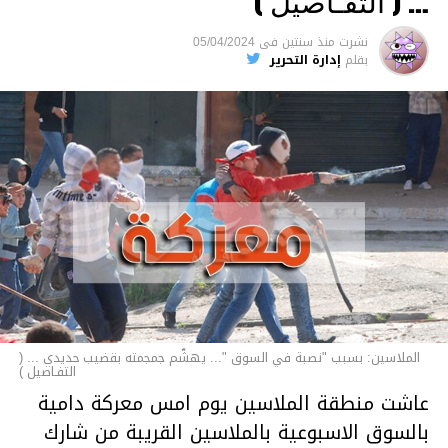
… ( التفـاصيل )
السجن لمدة تصل إلى 20 عاما.
نشرت
منذ سنتين
فى
05/04/2024
الأخبار
بقلم
إدارة التحرير
الملاسين: بسبب "نصبة في السوق "... يهشّم جمجمته بقضيب حديدي ... (
التفـاصيل )
عاشت منطقة الملاسين يوم امس معركة دامية
بالسوق الاسبوعية بالملاسين القريبة من شارك