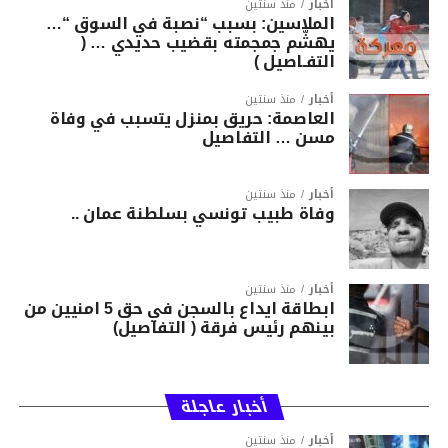
أخبار
منذ سنتين
الملاسين: بسبب “نصبة في السوق “…
يهشّم جمجمته بقضيب حديدي … (
التفـاصيل )
أخبار
منذ سنتين
العاصمة: حريق بمنزل يتسبب في وفاة
مسن … التفاصيل
أخبار
منذ سنتين
وفاة طبيب تونسي بسلطنة عمان ..
أخبار
منذ سنتين
ابطاقة ايداع بالسجن في حق 5 امنيين من
بينهم رئيس فرقة ( التفاصيل)
أخبار عاجلة
أخبار
منذ سنتين