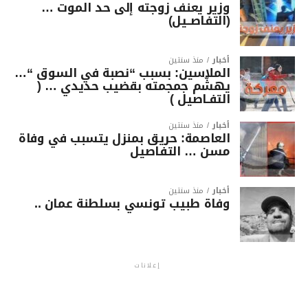
وزير يعنف زوجته إلى حد الموت …
(التفاصــيل)
أخبار
منذ سنتين
الملاسين: بسبب “نصبة في السوق “…
يهشّم جمجمته بقضيب حديدي … (
التفـاصيل )
أخبار
منذ سنتين
العاصمة: حريق بمنزل يتسبب في وفاة
مسن … التفاصيل
أخبار
منذ سنتين
وفاة طبيب تونسي بسلطنة عمان ..
إعلانات