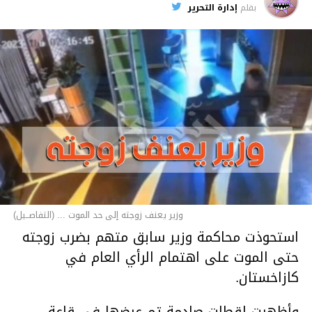
بقلم
إدارة التحرير
وزير يعنف زوجته إلى حد الموت ... (التفاصــيل)
استحوذت محاكمة وزير سابق متهم بضرب زوجته
حتى الموت على اهتمام الرأي العام في
كازاخستان.
وأظهرت لقطات صادمة تم عرضها في قاعة