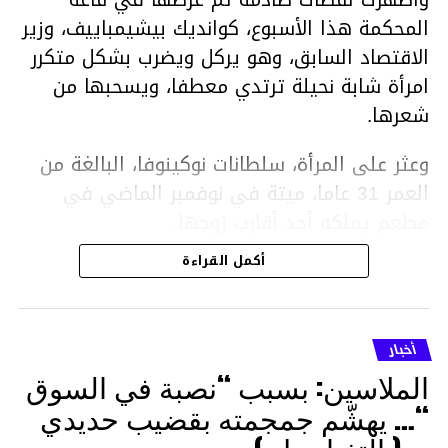
المحكمة هذا الأسبوع، كوانديك بيشيمباييف، وزير
الاقتصاد السابق، وهو يركل ويضرب بشكل متكرر
امرأة شابة نحيلة ترتدي معطفا، ويسحبها من
شعرها.
وعثر على المرأة، سلطانات نوكينوفا، البالغة من
العمر 31 عاما، ميتة في نوفمبر الماضي في
مطعم يملكه أحد أقارب زوجها.
أكمل القراءة
ووفقا لتقرير الطبيب الشرعي، توفيت نوكينوفا
متأثرة بصدمة في الدماغ، وكانت إحدى عظام
أنفها مكسورة وكانت هناك كدمات متعددة على
أخبار
وجهها ورأسها وذراعيها ويديها.
الملاسين: بسبب “نصبة في السوق
ويواجه بيشيمباييف (43 عاما) اتهامات بالتعذيب
“… يهشّم جمجمته بقضيب حديدي
والقتل باستخدام العنف الشديد ويواجه عقوبة