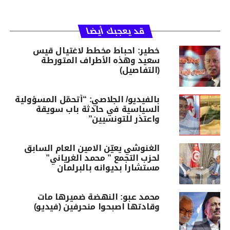
قد يعجبك أيضا
خطير: احباط مخطط لاغتيال قيس
سعيد وهذه الأطراف المتورطة
(التفاصيل)
بالفيديو/ الجلاصي: “أتحمّل المسؤولية
السياسية في حادثة باب سويقة
واعتذر للتونسيين”
الغنوشي يعيّن الامين العام السابق
لحزب التجمع ” محمد الغرياني”
مستشارا بديوانه بالبرلمان
محمد عبو: النهضة ضميرها مات
وقادتها اصبحوا منحرفين (فيديو)