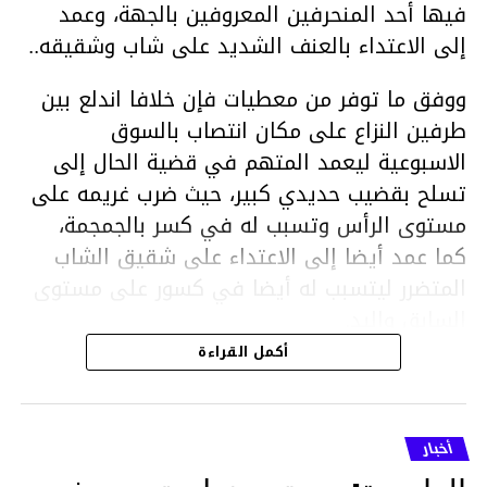
فيها أحد المنحرفين المعروفين بالجهة، وعمد
إلى الاعتداء بالعنف الشديد على شاب وشقيقه..
ووفق ما توفر من معطيات فإن خلافا اندلع بين
طرفين النزاع على مكان انتصاب بالسوق
الاسبوعية ليعمد المتهم في قضية الحال إلى
تسلح بقضيب حديدي كبير، حيث ضرب غريمه على
مستوى الرأس وتسبب له في كسر بالجمجمة،
كما عمد أيضا إلى الاعتداء على شقيق الشاب
المتضرر ليتسبب له أيضا في كسور على مستوى
السابق واليد.
هذا وقد تمكن أعوان مركز الأمن الوطني بحي
أكمل القراءة
هلال في توقيت قياسي من محاصرة المشتبه به
والقبض عليه وإحالته على التحقيق في خصوص
ما نُسبه إليه.
أخبار