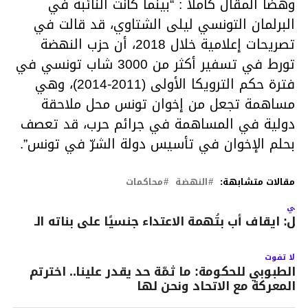
وهضا المقال كاملا : “بينما كانت النائبة في
البرلمان التونسي ليلى الشتاوي، قد قالت في
تصريحات إعلامية خلال 2018، أن حزب النهضة
تورط في تسفير أكثر من 3000 شاب تونسي في
فترة حكم الترويكا الأولى (2011-2014)، وهي
مساهمة تجعل من إخوان تونس محل ملاحقة
دولية في المساهمة في جرائم حرب، قد تعصف
بحلم الإخوان في تأسيس دولة الشرّ في تونس”.
مقالات متشابهة:
النهضة
محاكمات
لتالي
ابل: ايقاف أب بتُهمة الاعتداء جنسيًا على بناته الـ
لا تفوت
الطبوبي للحكومة: ما ثمّة حد يقدر علينا.. اخترتم
المعركة مع الاتحاد ونحن لها