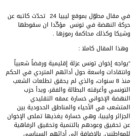
في مقال مطوّل بموقع ليبيا 24 تحدّث كاتبه عن
حركة النهضة في تونس مؤكّدا ان سقوطها
وشيكا وكذلك محاكمة رموزها .
وهذا المقال كاملا :
“يواجه إخوان تونس عزلة إقليمية ورفضاً شعبياً
وانتقادات واسعة حول أدائهم المتردي في الحكم
منذ 8 سنوات، والذي لم يحقق تطلعات الشعب
التونسي وأغرقته البطالة والفقر، وبدأ حزب
النهضة الإخواني خسارة عمقه التقليدي
المتشعب في الأحياء والمناطق الحدودية بين
الجزائر وليبيا، وهي خسارة يغذيها تملص الإخوان
عن تحقيق وعودهم بالتنمية وتحقيق الرفاهية
للمواطنين. بالإضافة إلى أدائهم السياسي