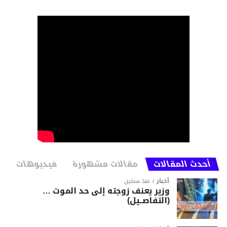
أحدث المقالات
مقالات مشهورة
فيديوهات
أخبار
منذ سنتين
وزير يعنف زوجته إلى حد الموت …
(التفاصــيل)