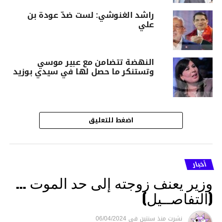
راشد الغنوشي: لست ضدّ عودة بن
علي
النهضة تتضامن مع عبير موسي
وتستنكر ما حصل لها في سيدي بوزيد
اضغط للتعليق
أخبار
وزير يعنف زوجته إلى حد الموت …
(التفاصــيل)
نشرت
منذ سنتين
فى
06/04/2024