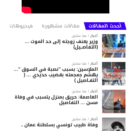
أحدث المقالات
مقالات مشهورة
فيديوهات
أخبار
منذ سنتين
وزير يعنف زوجته إلى حد الموت …
(التفاصــيل)
أخبار
منذ سنتين
الملاسين: بسبب “نصبة في السوق “…
يهشّم جمجمته بقضيب حديدي … (
التفـاصيل )
أخبار
منذ سنتين
العاصمة: حريق بمنزل يتسبب في وفاة
مسن … التفاصيل
أخبار
منذ سنتين
وفاة طبيب تونسي بسلطنة عمان ..