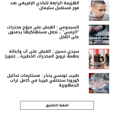
الهزيمة الرابعة للنادي الإفريقي بعد
فوز مستقبل سليمان
السيجومي : القبض على مروّج مخدرات
“الزمبي” .. تجعل مستهلكيها يدمنون
على القتل
سيدي حسين : القبض على أب وأبنائه
بتهمة ترويج المخدرات الخطيرة… (صور)
طبيب تونسي يحذّر : مستلزمات تحاليل
كورونا ستختفي قريبا في كامل تراب
الجمهورية
اضغط للتعليق