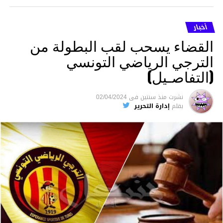
أخبار
القضاء يسحب لقب البطولة من
الترجي الرياضي التونسي
(التفاصـيل)
نشرت
منذ سنتين
فى
02/04/2024
بقلم
إدارة التحرير