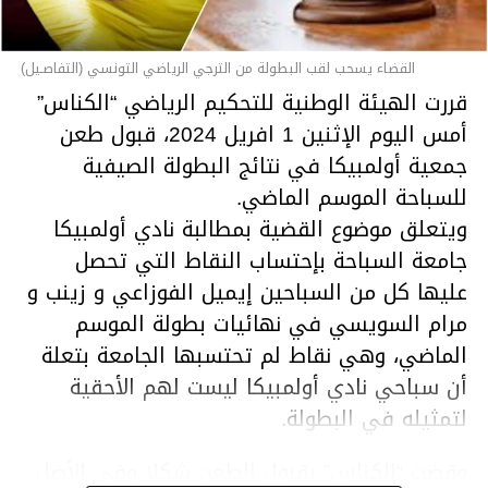
القضاء يسحب لقب البطولة من الترجي الرياضي التونسي (التفاصـيل)
قررت الهيئة الوطنية للتحكيم الرياضي “الكناس”
أمس اليوم الإثنين 1 افريل 2024، قبول طعن
جمعية أولمبيكا في نتائج البطولة الصيفية
للسباحة الموسم الماضي.
ويتعلق موضوع القضية بمطالبة نادي أولمبيكا
جامعة السباحة بإحتساب النقاط التي تحصل
عليها كل من السباحين إيميل الفوزاعي و زينب و
مرام السويسي في نهائيات بطولة الموسم
الماضي، وهي نقاط لم تحتسبها الجامعة بتعلة
أن سباحي نادي أولمبيكا ليست لهم الأحقية
لتمثيله في البطولة.
وقضت “الكناس” بقبول الطعن شكلا وفي الأصل