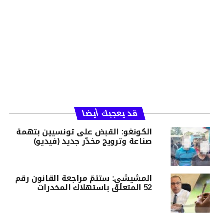
قد يعجبك أيضا
الكونغو: القبض على تونسيين بتهمة
صناعة وترويج مخدّر جديد (فيديو)
المشيشي: ستتمّ مراجعة القانون رقم
52 المتعلّق باستهلاك المخدرات