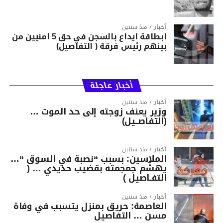
أخبار
منذ سنتين
ابطاقة ايداع بالسجن في حق 5 امنيين من
بينهم رئيس فرقة ( التفاصيل)
أخبار عاجلة
أخبار
منذ سنتين
وزير يعنف زوجته إلى حد الموت …
(التفاصــيل)
أخبار
منذ سنتين
الملاسين: بسبب “نصبة في السوق “…
يهشّم جمجمته بقضيب حديدي … (
التفـاصيل )
أخبار
منذ سنتين
العاصمة: حريق بمنزل يتسبب في وفاة
مسن … التفاصيل