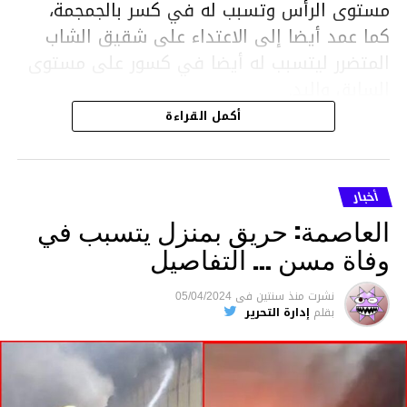
مستوى الرأس وتسبب له في كسر بالجمجمة،
كما عمد أيضا إلى الاعتداء على شقيق الشاب
المتضرر ليتسبب له أيضا في كسور على مستوى
السابق واليد.
هذا وقد تمكن أعوان مركز الأمن الوطني بحي
أكمل القراءة
هلال في توقيت قياسي من محاصرة المشتبه به
والقبض عليه وإحالته على التحقيق في خصوص
ما نُسبه إليه.
أخبار
العاصمة: حريق بمنزل يتسبب في
وفاة مسن … التفاصيل
متابعة
نشرت
منذ سنتين
فى
05/04/2024
بقلم
إدارة التحرير
قسم الاخبار