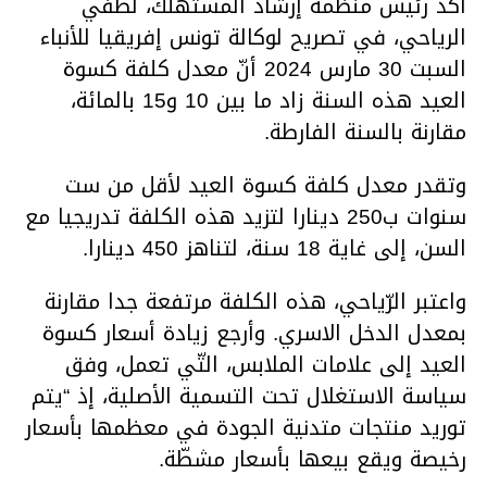
أكد رئيس منظمة إرشاد المستهلك، لطفي
الرياحي، في تصريح لوكالة تونس إفريقيا للأنباء
السبت 30 مارس 2024 أنّ معدل كلفة كسوة
العيد هذه السنة زاد ما بين 10 و15 بالمائة،
مقارنة بالسنة الفارطة.
وتقدر معدل كلفة كسوة العيد لأقل من ست
سنوات ب250 دينارا لتزيد هذه الكلفة تدريجيا مع
السن، إلى غاية 18 سنة، لتناهز 450 دينارا.
واعتبر الرّياحي، هذه الكلفة مرتفعة جدا مقارنة
بمعدل الدخل الاسري. وأرجع زيادة أسعار كسوة
العيد إلى علامات الملابس، التّي تعمل، وفق
سياسة الاستغلال تحت التسمية الأصلية، إذ “يتم
توريد منتجات متدنية الجودة في معظمها بأسعار
رخيصة ويقع بيعها بأسعار مشطّة.