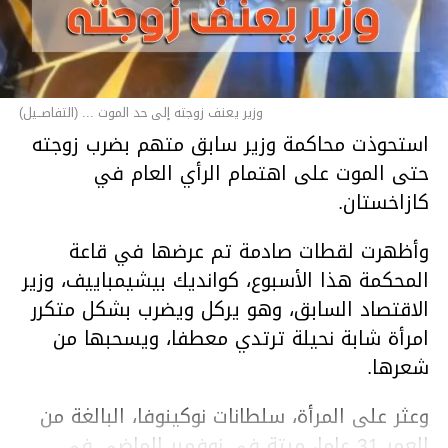
وزير يعنف زوجته إلى حد الموت ... (التفاصــيل)
استحوذت محاكمة وزير سابق متهم بضرب زوجته
حتى الموت على اهتمام الرأي العام في
كازاخستان.
وأظهرت لقطات صادمة تم عرضها في قاعة
المحكمة هذا الأسبوع، كوانديك بيشيمباييف، وزير
الاقتصاد السابق، وهو يركل ويضرب بشكل متكرر
امرأة شابة نحيلة ترتدي معطفا، ويسحبها من
شعرها.
وعثر على المرأة، سلطانات نوكينوفا، البالغة من
العمر 31 عاما، ميتة في نوفمبر الماضي في