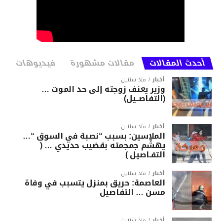
أحدث المقالات
مقالات مشهورة
فيديوهات
أخبار
منذ سنتين
وزير يعنف زوجته إلى حد الموت …
(التفاصــيل)
أخبار
منذ سنتين
الملاسين: بسبب “نصبة في السوق “…
يهشّم جمجمته بقضيب حديدي … (
التفـاصيل )
أخبار
منذ سنتين
العاصمة: حريق بمنزل يتسبب في وفاة
مسن … التفاصيل
أخبار
منذ سنتين