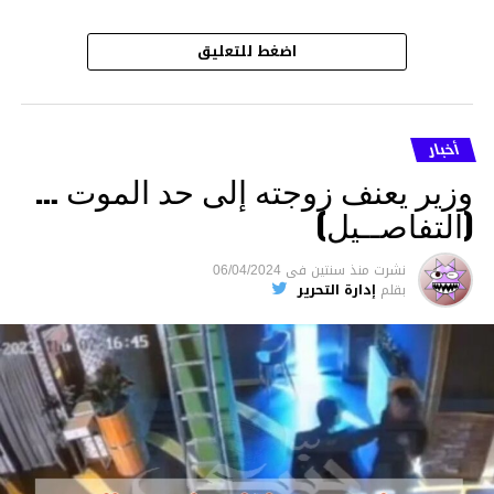
اضغط للتعليق
أخبار
وزير يعنف زوجته إلى حد الموت …
(التفاصــيل)
نشرت
منذ سنتين
فى
06/04/2024
بقلم
إدارة التحرير