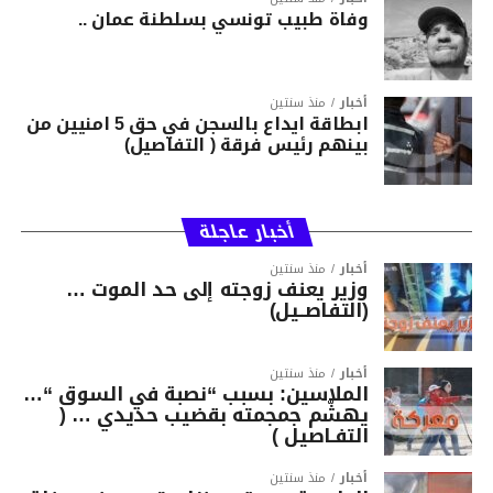
وفاة طبيب تونسي بسلطنة عمان ..
أخبار
منذ سنتين
ابطاقة ايداع بالسجن في حق 5 امنيين من
بينهم رئيس فرقة ( التفاصيل)
أخبار عاجلة
أخبار
منذ سنتين
وزير يعنف زوجته إلى حد الموت …
(التفاصــيل)
أخبار
منذ سنتين
الملاسين: بسبب “نصبة في السوق “…
يهشّم جمجمته بقضيب حديدي … (
التفـاصيل )
أخبار
منذ سنتين