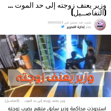
وزير يعنف زوجته إلى حد الموت …
(التفاصــيل)
نشرت
منذ سنتين
فى
06/04/2024
بقلم
إدارة التحرير
وزير يعنف زوجته إلى حد الموت ... (التفاصــيل)
استحوذت محاكمة وزير سابق متهم بضرب زوجته