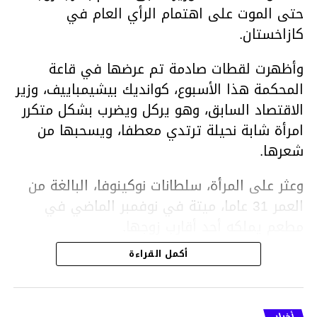
حتى الموت على اهتمام الرأي العام في
كازاخستان.
وأظهرت لقطات صادمة تم عرضها في قاعة
المحكمة هذا الأسبوع، كوانديك بيشيمباييف، وزير
الاقتصاد السابق، وهو يركل ويضرب بشكل متكرر
امرأة شابة نحيلة ترتدي معطفا، ويسحبها من
شعرها.
وعثر على المرأة، سلطانات نوكينوفا، البالغة من
العمر 31 عاما، ميتة في نوفمبر الماضي في
مطعم يملكه أحد أقارب زوجها.
أكمل القراءة
ووفقا لتقرير الطبيب الشرعي، توفيت نوكينوفا
متأثرة بصدمة في الدماغ، وكانت إحدى عظام
أنفها مكسورة وكانت هناك كدمات متعددة على
أخبار