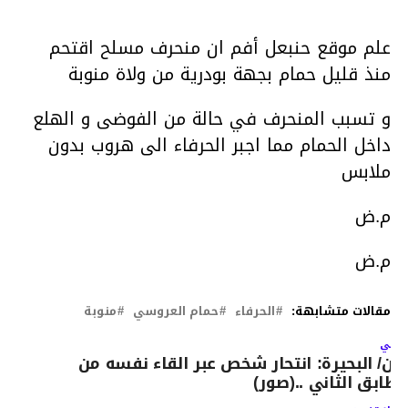
علم موقع حنبعل أفم ان منحرف مسلح اقتحم
منذ قليل حمام بجهة بودرية من ولاة منوبة
و تسبب المنحرف في حالة من الفوضى و الهلع
داخل الحمام مما اجبر الحرفاء الى هروب بدون
ملابس
م.ض
م.ض
مقالات متشابهة:
الحرفاء
حمام العروسي
منوبة
لتالي
لان/ البحيرة: انتحار شخص عبر القاء نفسه من
لطابق الثاني ..(صور)