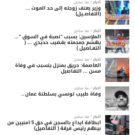
أخبار
منذ سنتين
وزير يعنف زوجته إلى حد الموت …
(التفاصــيل)
أخبار
منذ سنتين
الملاسين: بسبب “نصبة في السوق “…
يهشّم جمجمته بقضيب حديدي … (
التفـاصيل )
أخبار
منذ سنتين
العاصمة: حريق بمنزل يتسبب في وفاة
مسن … التفاصيل
أخبار
منذ سنتين
وفاة طبيب تونسي بسلطنة عمان ..
أخبار
منذ سنتين
ابطاقة ايداع بالسجن في حق 5 امنيين من
بينهم رئيس فرقة ( التفاصيل)