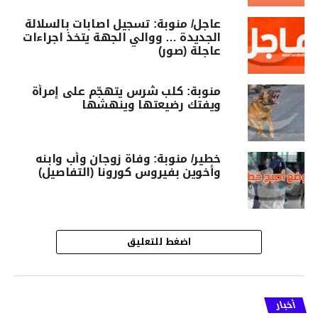
عاجل/ منوبة: تسجيل اصابات بالسلالة
الجديدة … ووالي الجهة يتخذ اجراءات
عاجلة (صور)
منوبة: كلب شرس يتهجّم على إمرأة
ويفتك رضيعتها وينهشها
خطير/ منوبة: وفاة زوجان وأب وابنه
وأخوين بفيروس كورونا (التفاصيل)
اضغط للتعليق
أخبار