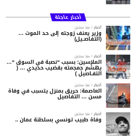
أخبار عاجلة
أخبار
منذ سنتين
وزير يعنف زوجته إلى حد الموت …
(التفاصــيل)
أخبار
منذ سنتين
الملاسين: بسبب “نصبة في السوق “…
يهشّم جمجمته بقضيب حديدي … (
التفـاصيل )
أخبار
منذ سنتين
العاصمة: حريق بمنزل يتسبب في وفاة
مسن … التفاصيل
أخبار
منذ سنتين
وفاة طبيب تونسي بسلطنة عمان ..