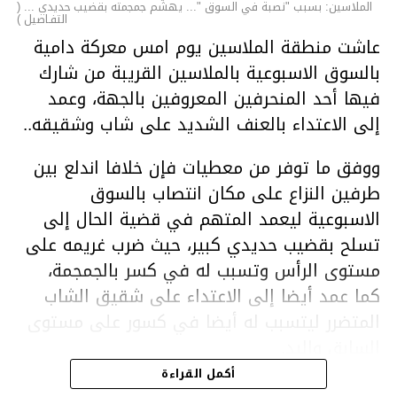
الملاسين: بسبب "نصبة في السوق "... يهشّم جمجمته بقضيب حديدي ... (
التفـاصيل )
عاشت منطقة الملاسين يوم امس معركة دامية
بالسوق الاسبوعية بالملاسين القريبة من شارك
فيها أحد المنحرفين المعروفين بالجهة، وعمد
إلى الاعتداء بالعنف الشديد على شاب وشقيقه..
ووفق ما توفر من معطيات فإن خلافا اندلع بين
طرفين النزاع على مكان انتصاب بالسوق
الاسبوعية ليعمد المتهم في قضية الحال إلى
تسلح بقضيب حديدي كبير، حيث ضرب غريمه على
مستوى الرأس وتسبب له في كسر بالجمجمة،
كما عمد أيضا إلى الاعتداء على شقيق الشاب
المتضرر ليتسبب له أيضا في كسور على مستوى
السابق واليد.
هذا وقد تمكن أعوان مركز الأمن الوطني بحي
أكمل القراءة