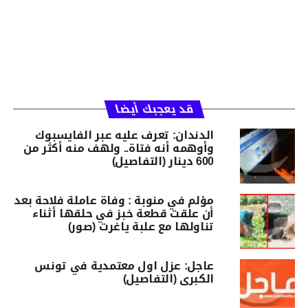
قد يعجبك أيضا
الدندان: تعرف عليه عبر الفايسبوك
وأوهمه أنه فتاة.. ولهف منه أكثر من
600 دينار (التفاصيل)
مؤلم في منوبة : وفاة عاملة فلاحة بعد
أن علقت قطعة خبز في حلقها أثناء
تناولها مع علبة ياغرت (صور)
عاجل: عزل اول معتمدية في تونس
الكبرى (التفاصيل)