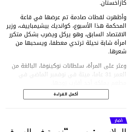
كازاخستان.
وأظهرت لقطات صادمة تم عرضها في قاعة
المحكمة هذا الأسبوع، كوانديك بيشيمباييف، وزير
الاقتصاد السابق، وهو يركل ويضرب بشكل متكرر
امرأة شابة نحيلة ترتدي معطفا، ويسحبها من
شعرها.
وعثر على المرأة، سلطانات نوكينوفا، البالغة من
العمر 31 عاما، ميتة في نوفمبر الماضي في
مطعم يملكه أحد أقارب زوجها.
أكمل القراءة
ووفقا لتقرير الطبيب الشرعي، توفيت نوكينوفا
متأثرة بصدمة في الدماغ، وكانت إحدى عظام
أنفها مكسورة وكانت هناك كدمات متعددة على
أخبار
وجهها ورأسها وذراعيها ويديها.
الملاسين: بسبب “نصبة في السوق