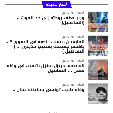
أخبار عاجلة
أخبار
منذ سنتين
وزير يعنف زوجته إلى حد الموت …
(التفاصــيل)
أخبار
منذ سنتين
الملاسين: بسبب “نصبة في السوق “…
يهشّم جمجمته بقضيب حديدي … (
التفـاصيل )
أخبار
منذ سنتين
العاصمة: حريق بمنزل يتسبب في وفاة
مسن … التفاصيل
أخبار
منذ سنتين
وفاة طبيب تونسي بسلطنة عمان ..
إعلانات