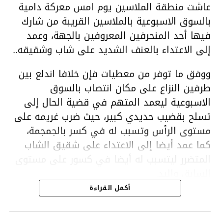
عاشت منطقة الملاسين يوم امس معركة دامية
بالسوق الاسبوعية بالملاسين القريبة من شارك
فيها أحد المنحرفين المعروفين بالجهة، وعمد
إلى الاعتداء بالعنف الشديد على شاب وشقيقه..
ووفق ما توفر من معطيات فإن خلافا اندلع بين
طرفين النزاع على مكان انتصاب بالسوق
الاسبوعية ليعمد المتهم في قضية الحال إلى
تسلح بقضيب حديدي كبير، حيث ضرب غريمه على
مستوى الرأس وتسبب له في كسر بالجمجمة،
كما عمد أيضا إلى الاعتداء على شقيق الشاب
المتضرر ليتسبب له أيضا في كسور على مستوى
السابق واليد.
هذا وقد تمكن أعوان مركز الأمن الوطني بحي
أكمل القراءة
هلال في توقيت قياسي من محاصرة المشتبه به
والقبض عليه وإحالته على التحقيق في خصوص