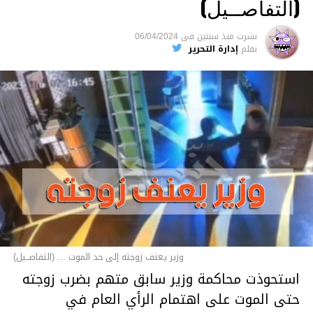
(التفاصــيل)
نشرت
منذ سنتين
فى
06/04/2024
بقلم
إدارة التحرير
وزير يعنف زوجته إلى حد الموت ... (التفاصــيل)
استحوذت محاكمة وزير سابق متهم بضرب زوجته
حتى الموت على اهتمام الرأي العام في