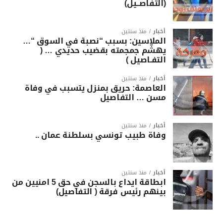
(التفاصــيل)
أخبار
منذ سنتين
الملاسين: بسبب “نصبة في السوق “…
يهشّم جمجمته بقضيب حديدي … (
التفـاصيل )
أخبار
منذ سنتين
العاصمة: حريق بمنزل يتسبب في وفاة
مسن … التفاصيل
أخبار
منذ سنتين
وفاة طبيب تونسي بسلطنة عمان ..
أخبار
منذ سنتين
ابطاقة ايداع بالسجن في حق 5 امنيين من
بينهم رئيس فرقة ( التفاصيل)