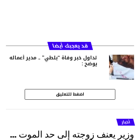
قد يعجبك أيضا
تداول خبر وفاة “بلطي” .. مدير أعماله
يوضح :
اضغط للتعليق
أخبار
وزير يعنف زوجته إلى حد الموت …