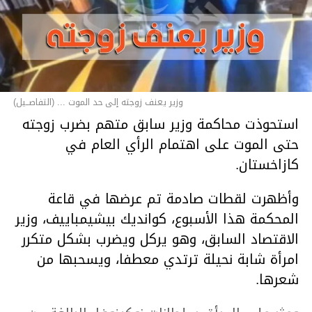
وزير يعنف زوجته إلى حد الموت ... (التفاصــيل)
استحوذت محاكمة وزير سابق متهم بضرب زوجته
حتى الموت على اهتمام الرأي العام في
كازاخستان.
وأظهرت لقطات صادمة تم عرضها في قاعة
المحكمة هذا الأسبوع، كوانديك بيشيمباييف، وزير
الاقتصاد السابق، وهو يركل ويضرب بشكل متكرر
امرأة شابة نحيلة ترتدي معطفا، ويسحبها من
شعرها.