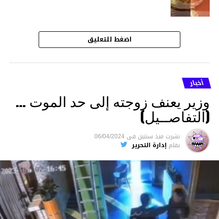
اضغط للتعليق
أخبار
وزير يعنف زوجته إلى حد الموت …
(التفاصــيل)
نشرت
منذ سنتين
فى
06/04/2024
بقلم
إدارة التحرير