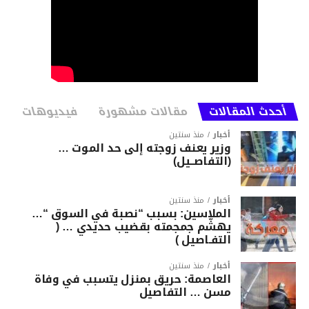
أحدث المقالات
مقالات مشهورة
فيديوهات
أخبار
منذ سنتين
وزير يعنف زوجته إلى حد الموت …
(التفاصــيل)
أخبار
منذ سنتين
الملاسين: بسبب “نصبة في السوق “…
يهشّم جمجمته بقضيب حديدي … (
التفـاصيل )
أخبار
منذ سنتين
العاصمة: حريق بمنزل يتسبب في وفاة
مسن … التفاصيل