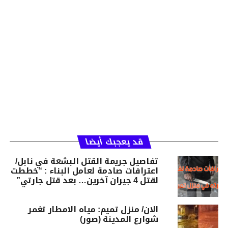
قد يعجبك أيضا
تفاصيل جريمة القتل البشعة في نابل/
اعترافات صادمة لعامل البناء : “خططت
لقتل 4 جيران آخرين… بعد قتل جارتي”
الان/ منزل تميم: مياه الامطار تغمر
شوارع المدينة (صور)