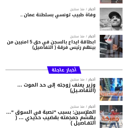
أخبار
منذ سنتين
وفاة طبيب تونسي بسلطنة عمان ..
أخبار
منذ سنتين
ابطاقة ايداع بالسجن في حق 5 امنيين من
بينهم رئيس فرقة ( التفاصيل)
أخبار عاجلة
أخبار
منذ سنتين
وزير يعنف زوجته إلى حد الموت …
(التفاصــيل)
أخبار
منذ سنتين
الملاسين: بسبب “نصبة في السوق “…
يهشّم جمجمته بقضيب حديدي … (
التفـاصيل )