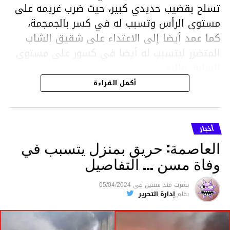
تسلح بقضيب حديدي كبير، حيث ضرب غريمه على
مستوى الرأس وتسبب له في كسر بالجمجمة،
كما عمد أيضا إلى الاعتداء على شقيق الشاب
المتضرر ليتسبب له أيضا في كسور على مستوى
السابق واليد.
هذا وقد تمكن أعوان مركز الأمن الوطني بحي
أكمل القراءة
هلال في توقيت قياسي من محاصرة المشتبه به
والقبض عليه وإحالته على التحقيق في خصوص
ما نُسبه إليه.
أخبار
العاصمة: حريق بمنزل يتسبب في
وفاة مسن … التفاصيل
متابعة
نشرت
منذ سنتين
فى
05/04/2024
بقلم
إدارة التحرير
قسم الاخبار