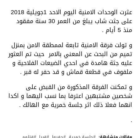
عثرت الوحدات الامنية اليوم الاحد 1جويلية 2018
على جثت شاب يبلغ من العمر 30 سنة مفقود
منذ 5 أيام .
و تولت فرقة الامنية تابعة لممطقة الامن بمنزل
تميم من البحث عن المعني بالامر حيث تم العثور
عليه جثة هامدة في احدي الضيعات الفلاحية و
ملفوف في قطعة قماش و قد حفر له قبر .
و تمكنت الفرقة المذكورة من القبض على
شخصين مشتبهين اعترفا بما نسب اليهما و اكدا
انهما فعلا ذلك اثر جلسة خمرية مع الهالك .
.
مقالات متشابهة:
جلسة خمرية
حفروا
قبرا
قتلوه