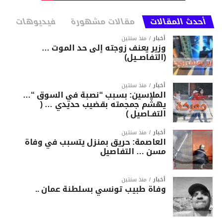
أحدث المقالات
مقالات مشهورة
فيديوهات
أخبار
منذ سنتين
وزير يعنف زوجته إلى حد الموت …
(التفاصــيل)
أخبار
منذ سنتين
الملاسين: بسبب “نصبة في السوق “…
يهشّم جمجمته بقضيب حديدي … (
التفـاصيل )
أخبار
منذ سنتين
العاصمة: حريق بمنزل يتسبب في وفاة
مسن … التفاصيل
أخبار
منذ سنتين
وفاة طبيب تونسي بسلطنة عمان ..