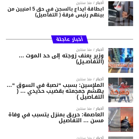
أخبار
منذ سنتين
ابطاقة ايداع بالسجن في حق 5 امنيين من
بينهم رئيس فرقة ( التفاصيل)
أخبار عاجلة
أخبار
منذ سنتين
وزير يعنف زوجته إلى حد الموت …
(التفاصــيل)
أخبار
منذ سنتين
الملاسين: بسبب “نصبة في السوق “…
يهشّم جمجمته بقضيب حديدي … (
التفـاصيل )
أخبار
منذ سنتين
العاصمة: حريق بمنزل يتسبب في وفاة
مسن … التفاصيل
أخبار
منذ سنتين