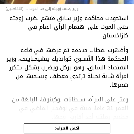
وزير يعنف زوجته إلى حد الموت ... (التفاصــيل)
استحوذت محاكمة وزير سابق متهم بضرب زوجته
حتى الموت على اهتمام الرأي العام في
كازاخستان.
وأظهرت لقطات صادمة تم عرضها في قاعة
المحكمة هذا الأسبوع، كوانديك بيشيمباييف، وزير
الاقتصاد السابق، وهو يركل ويضرب بشكل متكرر
امرأة شابة نحيلة ترتدي معطفا، ويسحبها من
شعرها.
وعثر على المرأة، سلطانات نوكينوفا، البالغة من
العمر 31 عاما، ميتة في نوفمبر الماضي في
مطعم يملكه أحد أقارب زوجها.
أكمل القراءة
ووفقا لتقرير الطبيب الشرعي، توفيت نوكينوفا