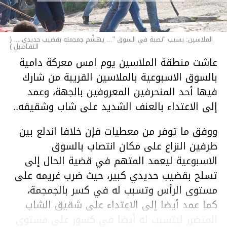
الملاسين: بسبب "نصبة في السوق "... يهشّم جمجمته بقضيب حديدي ... (
التفـاصيل )
عاشت منطقة الملاسين يوم امس معركة دامية
بالسوق الاسبوعية بالملاسين القريبة من شارك
فيها أحد المنحرفين المعروفين بالجهة، وعمد
إلى الاعتداء بالعنف الشديد على شاب وشقيقه..
ووفق ما توفر من معطيات فإن خلافا اندلع بين
طرفين النزاع على مكان انتصاب بالسوق
الاسبوعية ليعمد المتهم في قضية الحال إلى
تسلح بقضيب حديدي كبير، حيث ضرب غريمه على
مستوى الرأس وتسبب له في كسر بالجمجمة،
كما عمد أيضا إلى الاعتداء على شقيق الشاب
المتضرر ليتسبب له أيضا في كسور على مستوى