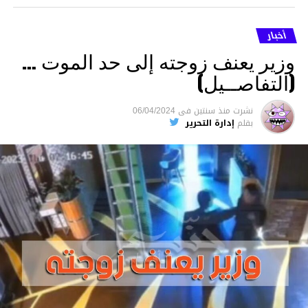
أخبار
وزير يعنف زوجته إلى حد الموت …
(التفاصــيل)
نشرت
منذ سنتين
فى
06/04/2024
بقلم
إدارة التحرير