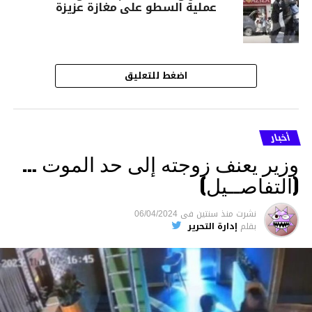
عملية السطو على مغازة عزيزة
اضغط للتعليق
أخبار
وزير يعنف زوجته إلى حد الموت …
(التفاصــيل)
نشرت
منذ سنتين
فى
06/04/2024
بقلم
إدارة التحرير