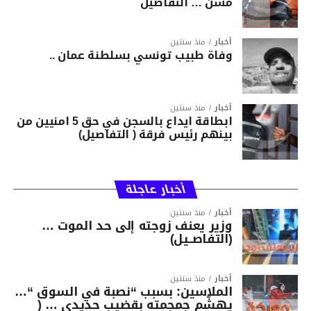
مسن … التفاصيل
أخبار
منذ سنتين
وفاة طبيب تونسي بسلطنة عمان ..
أخبار
منذ سنتين
ابطاقة ايداع بالسجن في حق 5 امنيين من
بينهم رئيس فرقة ( التفاصيل)
أخبار عاجلة
أخبار
منذ سنتين
وزير يعنف زوجته إلى حد الموت …
(التفاصــيل)
أخبار
منذ سنتين
الملاسين: بسبب “نصبة في السوق “…
يهشّم جمجمته بقضيب حديدي … (