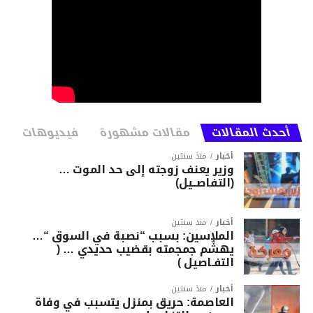
أحدث المقالات
مقالات مشهورة
فيديوهات
أخبار
منذ سنتين
وزير يعنف زوجته إلى حد الموت …
(التفاصــيل)
أخبار
منذ سنتين
الملاسين: بسبب “نصبة في السوق “…
يهشّم جمجمته بقضيب حديدي … (
التفـاصيل )
أخبار
منذ سنتين
العاصمة: حريق بمنزل يتسبب في وفاة