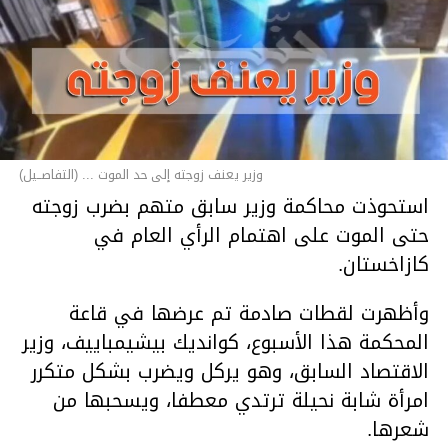
وزير يعنف زوجته إلى حد الموت ... (التفاصــيل)
استحوذت محاكمة وزير سابق متهم بضرب زوجته
حتى الموت على اهتمام الرأي العام في
كازاخستان.
وأظهرت لقطات صادمة تم عرضها في قاعة
المحكمة هذا الأسبوع، كوانديك بيشيمباييف، وزير
الاقتصاد السابق، وهو يركل ويضرب بشكل متكرر
امرأة شابة نحيلة ترتدي معطفا، ويسحبها من
شعرها.