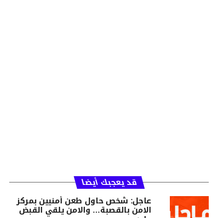
قد يعجبك أيضا
عاجل: شخص حاول طعن أمنيين بمركز
الامن بالقصبة… والامن يلقي القبض