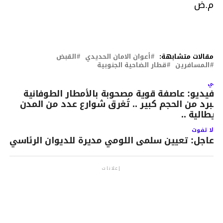
م.ض
مقالات متشابهة:
أعوان الامان الحديدي
القبض
المسافرين
قطار الضاحية الجنوبية
لتالي
الفيديو: عاصفة قوية مصحوبة بالأمطار الطوفانية
البرد من الحجم كبير .. تُغرق شوارع عدد من المدن
لايطالية ..
لا تفوت
عاجل: تعيين سلمى اللومي مديرة للديوان الرئاسي
إعلانات