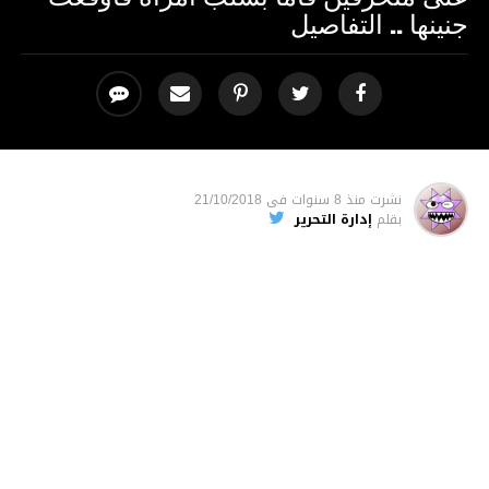
جنينها .. التفاصيل
نشرت
منذ 8 سنوات
فى
21/10/2018
بقلم
إدارة التحرير