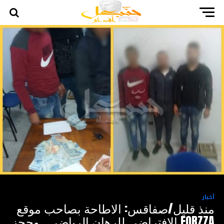
أخبار
منذ قليل/صفاقس: الاطاحة بصاحب موقع
FORZZA الافتراضي للرهان الرياضي ..وحجز