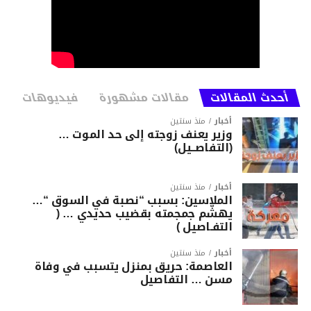
أحدث المقالات
مقالات مشهورة
فيديوهات
أخبار
منذ سنتين
وزير يعنف زوجته إلى حد الموت …
(التفاصــيل)
أخبار
منذ سنتين
الملاسين: بسبب “نصبة في السوق “…
يهشّم جمجمته بقضيب حديدي … (
التفـاصيل )
أخبار
منذ سنتين
العاصمة: حريق بمنزل يتسبب في وفاة
مسن … التفاصيل