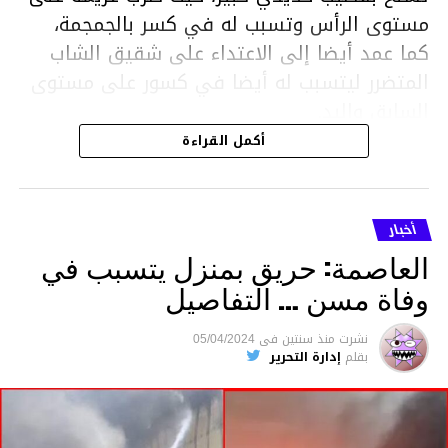
مستوى الرأس وتسبب له في كسر بالجمجمة،
كما عمد أيضا إلى الاعتداء على شقيق الشاب
المتضرر ليتسبب له أيضا في كسور على مستوى
السابق واليد.
هذا وقد تمكن أعوان مركز الأمن الوطني بحي
أكمل القراءة
هلال في توقيت قياسي من محاصرة المشتبه به
والقبض عليه وإحالته على التحقيق في خصوص
ما نُسبه إليه.
أخبار
العاصمة: حريق بمنزل يتسبب في
وفاة مسن … التفاصيل
متابعة
نشرت
منذ سنتين
فى
05/04/2024
بقلم
إدارة التحرير
قسم الاخبار