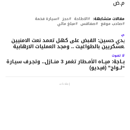
م.ض
مقالات متشابهة:
الاطاحة
حجز
سيارة فخمة
صاحب موقع
صفاقس
مبلغ مالي
لتالي
يدي حسين: القبض على كهل تعمد نعت الامنيين
العسكريين بالطواغيت .. ومجد العمليات الارهابية
لا تفوت
بــاجة: ميــاه الأمــطار تغمر 3 منــازل.. وتجـرف سيـارة
“لــواج” (فيديو)
إعلانات