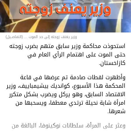
وزير يعنف زوجته إلى حد الموت ... (التفاصــيل)
استحوذت محاكمة وزير سابق متهم بضرب زوجته
حتى الموت على اهتمام الرأي العام في
كازاخستان.
وأظهرت لقطات صادمة تم عرضها في قاعة
المحكمة هذا الأسبوع، كوانديك بيشيمباييف، وزير
الاقتصاد السابق، وهو يركل ويضرب بشكل متكرر
امرأة شابة نحيلة ترتدي معطفا، ويسحبها من
شعرها.
وعثر على المرأة، سلطانات نوكينوفا، البالغة من