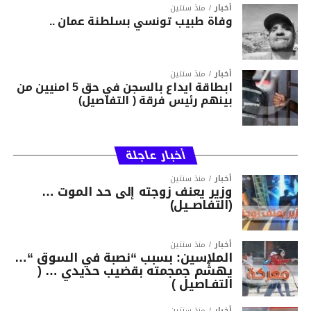
أخبار
منذ سنتين
وفاة طبيب تونسي بسلطنة عمان ..
أخبار
منذ سنتين
ابطاقة ايداع بالسجن في حق 5 امنيين من
بينهم رئيس فرقة ( التفاصيل)
أخبار عاجلة
أخبار
منذ سنتين
وزير يعنف زوجته إلى حد الموت …
(التفاصــيل)
أخبار
منذ سنتين
الملاسين: بسبب “نصبة في السوق “…
يهشّم جمجمته بقضيب حديدي … (
التفـاصيل )
أخبار
منذ سنتين