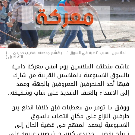
الملاسين: بسبب "نصبة في السوق "... يهشّم جمجمته بقضيب حديدي ... (
التفـاصيل )
عاشت منطقة الملاسين يوم امس معركة دامية
بالسوق الاسبوعية بالملاسين القريبة من شارك
فيها أحد المنحرفين المعروفين بالجهة، وعمد
إلى الاعتداء بالعنف الشديد على شاب وشقيقه..
ووفق ما توفر من معطيات فإن خلافا اندلع بين
طرفين النزاع على مكان انتصاب بالسوق
الاسبوعية ليعمد المتهم في قضية الحال إلى
تسلح بقضيب حديدي كبير، حيث ضرب غريمه على