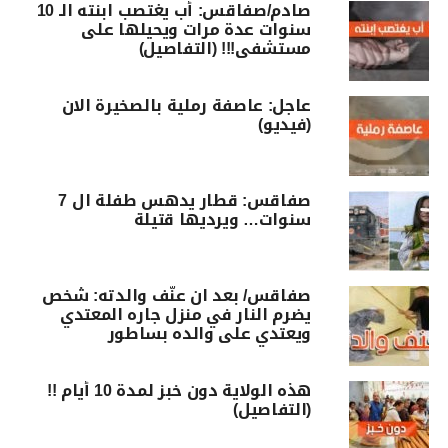
صادم/صفاقس: أب يغتصب ابنته الـ 10
سنوات عدة مرات ويحيلها على
مستشفى!!! (التفاصيل)
عاجل: عاصفة رملية بالصخيرة الان
(فيديو)
صفاقس: قطار يدهس طفلة ال 7
سنوات… ويرديها قتيلة
صفاقس/ بعد ان عنّف والدته: شخص
يضرم النار في منزل جاره المعتدي
ويعتدي على والده بساطور
هذه الولاية دون خبز لمدة 10 أيام !!
(التفاصيل)