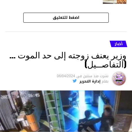
اضغط للتعليق
أخبار
وزير يعنف زوجته إلى حد الموت …
(التفاصــيل)
نشرت
منذ سنتين
فى
06/04/2024
بقلم
إدارة التحرير